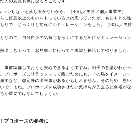
えた人の意見も気になるところです。
ションしないと落ち着かないから。（40代／男性／個人事業主）
ちらに好意以上のものをもっているとは思っていたが、もともとの性
もりで、じっくりと前夜にシミュレーションをした。（30代／男
ことなので、自分自身の気持ちをらくにするためにシミュレーション
女熱出しちゃって、お見舞いに行ってご両親と長話して帰りました。
は、事前準備しておくと安心できるようですね。相手の意思がわかっ
た。プロポーズにリラックスして臨むためにも、その場をイメージす
を崩すなど、想定外の出来事があるかもしれません。そのため、思い
たいですよね。プロポーズを成功させたい気持ちが先走ると余裕がな
持ちが重要ではないでしょうか。
！プロポーズの参考に