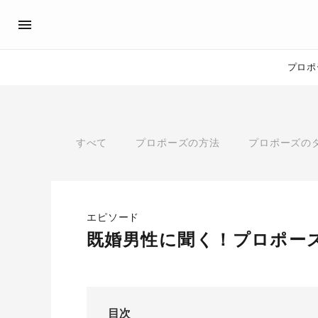
プロポ
プロポーズサポート
先輩の体験談
アイプリモ公式アンバサダ
プロポーズ
すべて
プロポーズの方法
プロポーズの
プロポーズサポートの流れ
私のプロポーズストーリー
スペシャルプロポーズイベント
スペシャルプロポーズイベ
プロポーズアイテム
プロポーズサポート
婚約指輪
エピソード
おすすめの婚約指輪
®
既婚男性に聞く！プロポー
パーフェクトプロポーズリング
目次