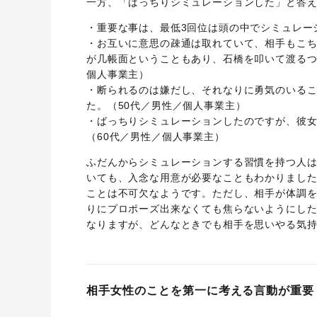
一方、「ばっちりシミュレーションした」と答
・重要な事は、最低3回位は頭の中でシミュレー
・お互いに意思の疎通は取れていて、相手もこ
が几帳面ということもあり、石橋を叩いて渡るつ
個人事業主）
・断られるのは嫌だし、それなりに勇気のいる
た。（50代／男性／個人事業主）
・ばっちりシミュレーションしたのですが、彼
（60代／男性／個人事業主）
ふだんからシミュレーションする習慣を持つ人
いても、入念な用意が必要なこともわかりまし
ことは不可欠なようです。ただし、相手が体調
りにプロポーズ出来なくても焦らないようにし
なりますが、どんなときでも相手を思いやる気
相手女性のことを第一に考える言動が重要