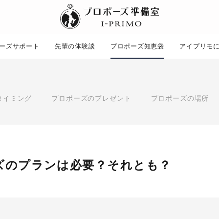
ーズサポート
先輩の体験談
プロポーズ知恵袋
アイプリモ
プロポーズ知恵袋
ー
ピックアップ
タイミング
プロポーズのプレゼント
プロポーズの場所
プロポーズ意識調査結果一覧
婚約指輪選び方ガイド
ント
ダイヤモンドの品質とは？
コラム
プロポーズの方法
タイミング
プレゼント
ズのプランは必要？それとも？
場所
言葉
エピソード
アイプリモについて
ニュース