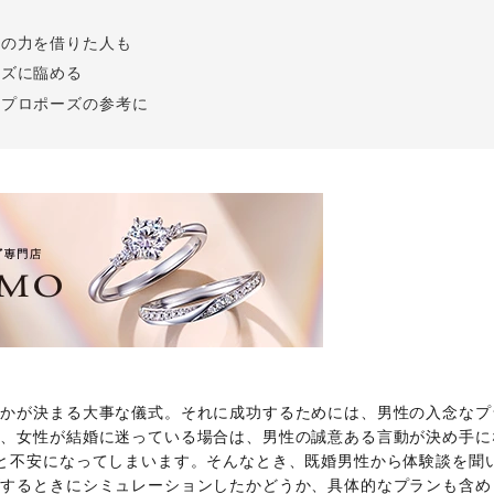
Follow us on
人の力を借りた人も
インショップ
ーズに臨める
！プロポーズの参考に
うかが決まる大事な儀式。それに成功するためには、男性の入念なプ
に、女性が結婚に迷っている場合は、男性の誠意ある言動が決め手に
と不安になってしまいます。そんなとき、既婚男性から体験談を聞
ズするときにシミュレーションしたかどうか、具体的なプランも含め