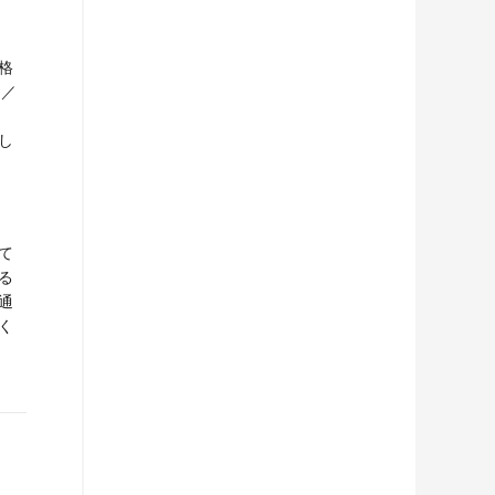
格
性／
し
て
る
通
く