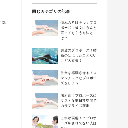
同じカテゴリの記事
て臨
憧れの片膝をつくプロ
ポーズ！彼女にうんと
言ってもらう方法と
は？
突然のプロポーズ！結
婚の話はしたことない
けど大丈夫？
彼女を感動させる！ロ
マンチックなプロポー
ズをしよう
場所別！プロポーズに
マストな非日常空間で
のサプライズ演出
これが実態！？プロポ
ーズをされてない人は