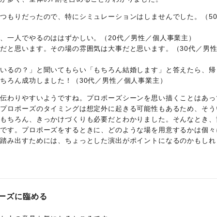
つもりだったので、特にシミュレーションはしませんでした。（5
、一人でやるのははずかしい。（20代／男性／個人事業主）
だと思います。その場の雰囲気は大事だと思います。（30代／男
ているの？」と聞いてもらい「もちろん結婚します」と答えたら、帰
ちろん成功しました！（30代／男性／個人事業主）
が伝わりやすいようですね。プロポーズシーンを思い描くことはあっ
。プロポーズのタイミングは想定外に起きる可能性もあるため、そう
。もちろん、きっかけづくりも必要だとわかりました。そんなとき、
うです。プロポーズをするときに、どのような場を用意するかは個々
を踏み出すためには、ちょっとした演出がポイントになるのかもしれ
ーズに臨める