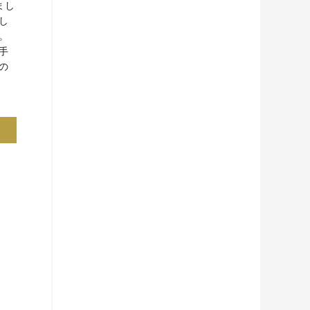
まし
し
。
手
の