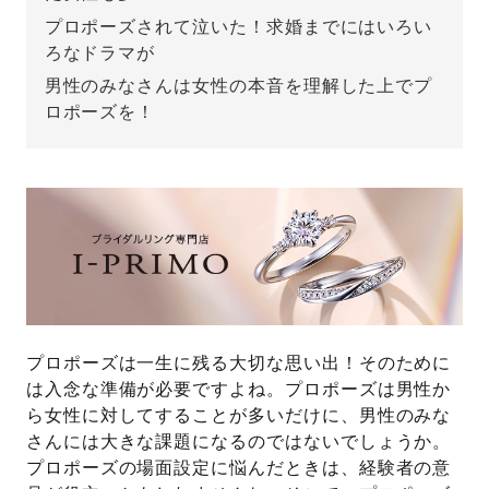
プロポーズされて泣いた！求婚までにはいろい
先輩の体験談
ろなドラマが
男性のみなさんは女性の本音を理解した上でプ
プロポーズサポートの流れ
ロポーズを！
プロポーズ知恵袋
スペシャルプロポーズイベント
プロポーズアイテム
アイプリモについて
プロポーズ意識調査結果一覧
ニュース
婚約指輪選び方ガイド
おすすめの婚約指輪
ダイヤモンドの品質とは？
®
パーフェクトプロポーズリング
婚約指輪のご購入と
プロポーズは一生に残る大切な思い出！そのために
プロポーズのご相談
は入念な準備が必要ですよね。プロポーズは男性か
ら女性に対してすることが多いだけに、男性のみな
プロポーズの方法
プロポーズシチュエーション診断
さんには大きな課題になるのではないでしょうか。
プロポーズの場面設定に悩んだときは、経験者の意
I-PRIMO公式サイト
タイミング
婚約指輪マッチング診断