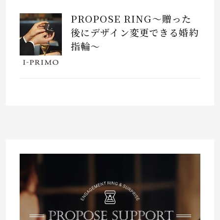
PROPOSE RING～贈った
後にデザイン変更できる婚約
指輪～