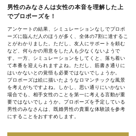
男性のみなさんは女性の本音を理解した上
でプロポーズを！
アンケートの結果、シミュレーションなしでプロポ
ーズに臨んだ人のほうが多く、全体の7割に達するこ
とがわかりました。ただし、友人にサポートを頼む
など、何らかの用意をした人も少なくないようで
す。一方、シミュレーションをしてくと、落ち着い
て本番を迎えられますよね。ただし、筋書き通りに
はいかないとの覚悟も必要ではないでしょうか。
プロポーズは絵に描いたようなロマンチックな風景
を考えがちですよね。しかし、思い通りにいかない
場合でも、相手女性のことを第一に考える言動が重
要ではないでしょうか。プロポーズを予定している
男性のみなさんは、既婚男性の貴重な体験談を参考
にすることをおすすめします。