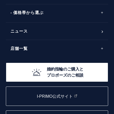
V字ライン
ワンサイドメレ
エピソード
シンプル
価格帯から選ぶ
ダブルサイドメレ
フェミニン
50万円台～
ラインメレ
ニュース
モード
40万円台～
エレガント
店舗一覧
30万円台～
ゴージャス
20万円台～
店舗一覧
婚約指輪のご購入と
10万円台～
プロポーズのご相談
札幌店
函館店
I-PRIMO公式サイト
取扱店)エヴァンスブライダル 旭川本店
仙台店