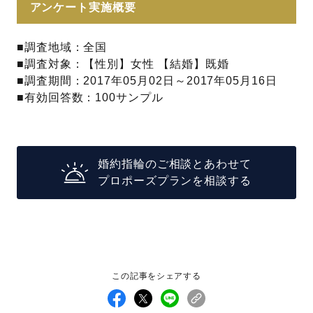
アンケート実施概要
■調査地域：全国
■調査対象：【性別】女性 【結婚】既婚
■調査期間：2017年05月02日～2017年05月16日
■有効回答数：100サンプル
婚約指輪のご相談とあわせて
プロポーズプランを相談する
この記事をシェアする