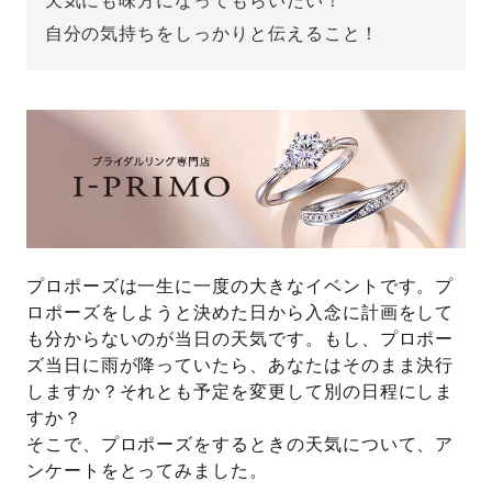
天気にも味方になってもらいたい！
自分の気持ちをしっかりと伝えること！
先輩の体験談
プロポーズサポートの流れ
プロポーズ知恵袋
スペシャルプロポーズイベント
プロポーズアイテム
アイプリモについて
プロポーズ意識調査結果一覧
ニュース
婚約指輪選び方ガイド
プロポーズは一生に一度の大きなイベントです。プ
おすすめの婚約指輪
ロポーズをしようと決めた日から入念に計画をして
ダイヤモンドの品質とは？
®
も分からないのが当日の天気です。もし、プロポー
パーフェクトプロポーズリング
婚約指輪のご購入と
ズ当日に雨が降っていたら、あなたはそのまま決行
プロポーズのご相談
しますか？それとも予定を変更して別の日程にしま
すか？
プロポーズの方法
プロポーズシチュエーション診断
そこで、プロポーズをするときの天気について、ア
ンケートをとってみました。
I-PRIMO公式サイト
タイミング
婚約指輪マッチング診断