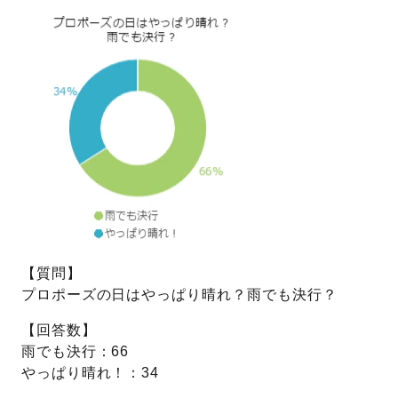
プレゼント
プロポーズプラン検索
I-PRIMO公式オンラインショップ
場所
言葉
Follow us on
エピソード
【質問】
プロポーズの日はやっぱり晴れ？雨でも決行？
【回答数】
雨でも決行：66
やっぱり晴れ！：34