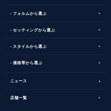
プロポーズの方法
プロポーズシチュエーション診断
プラチナ
タイミング
フォルムから選ぶ
婚約指輪マッチング診断
イエローゴールド
プレゼント
プロポーズプラン検索
ストレートライン
セッティングから選ぶ
ピンクゴールド
場所
ウェーブライン
ソリテール
コンビネーション
スタイルから選ぶ
言葉
V字ライン
ワンサイドメレ
エピソード
シンプル
価格帯から選ぶ
ダブルサイドメレ
フェミニン
50万円台～
ラインメレ
ニュース
モード
40万円台～
エレガント
店舗一覧
30万円台～
ゴージャス