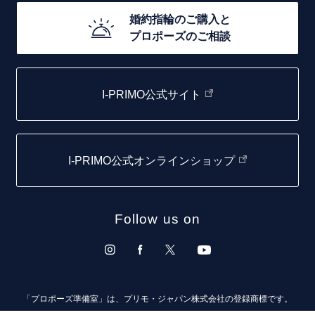
20万円台～
店舗一覧
婚約指輪のご購入と
10万円台～
プロポーズのご相談
札幌店
函館店
I-PRIMO公式サイト
取扱店)エヴァンスブライダル 旭川本店
仙台店
I-PRIMO公式オンラインショップ
青森店
弘前パークホテル店
Follow us on
秋田店
盛岡大通店
山形店
「プロポーズ準備室」は、プリモ・ジャパン株式会社の登録商標です。
郡山モルティ店