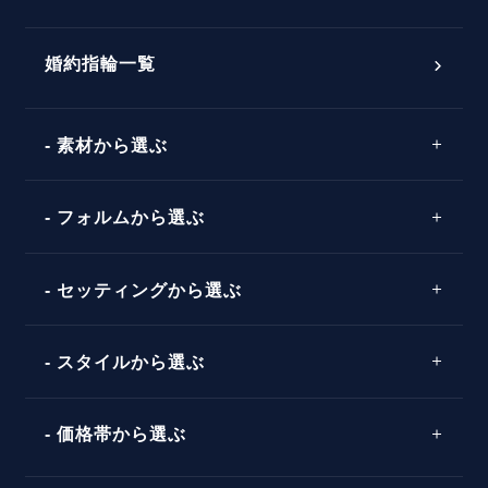
婚約指輪選び方ガイド
おすすめの婚約指輪
ダイヤモンドの品質とは？
®
パーフェクトプロポーズリング
婚約指輪一覧
素材から選ぶ
プロポーズの方法
プロポーズシチュエーション診断
プラチナ
タイミング
フォルムから選ぶ
婚約指輪マッチング診断
イエローゴールド
プレゼント
プロポーズプラン検索
ストレートライン
セッティングから選ぶ
ピンクゴールド
場所
ウェーブライン
ソリテール
コンビネーション
スタイルから選ぶ
言葉
V字ライン
ワンサイドメレ
エピソード
シンプル
価格帯から選ぶ
ダブルサイドメレ
フェミニン