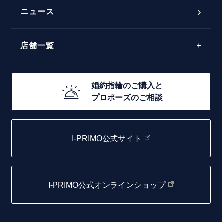
50万円台～
ラインメレ
ニュース
モード
40万円台～
エレガント
店舗一覧
30万円台～
ゴージャス
20万円台～
店舗一覧
婚約指輪のご購入と
10万円台～
プロポーズのご相談
札幌店
函館店
I-PRIMO公式サイト
取扱店)エヴァンスブライダル 旭川本店
仙台店
I-PRIMO公式オンラインショップ
青森店
弘前パークホテル店