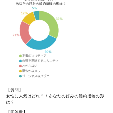
プレゼント
プロポーズプラン検索
I-PRIMO公式オンラインショップ
場所
言葉
Follow us on
エピソード
【質問】
女性に人気はどれ？！あなたの好みの婚約指輪の形
は？
【回答数】