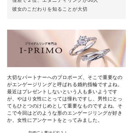
僅差で２位、エタニティリングが30人
彼女のこだわりを知ることが大切
先輩の体験談
プロポーズサポートの流れ
プロポーズ知恵袋
スペシャルプロポーズイベント
プロポーズアイテム
アイプリモについて
プロポーズ意識調査結果一覧
ニュース
婚約指輪選び方ガイド
大切なパートナーへのプロポーズ、そこで重要なの
おすすめの婚約指輪
がエンゲージリングと呼ばれる婚約指輪ですよね。
ダイヤモンドの品質とは？
®
最近はプレゼントしないという人も多いようです
パーフェクトプロポーズリング
婚約指輪のご購入と
が、やはり女性にとっては憧れですし、男性にとっ
プロポーズのご相談
てもひとつのけじめとして重要なものですよね。そ
こで今回はどのような形のエンゲージリングが好き
プロポーズの方法
プロポーズシチュエーション診断
か、女性にアンケートをとってみました。
I-PRIMO公式サイト
タイミング
婚約指輪マッチング診断