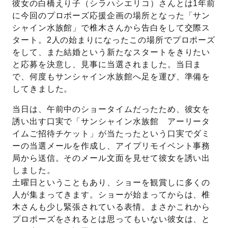
彼女の白橋えり子（シラハシエリコ）さんとは1年前
に今回のプロポーズ応援企画の場所となった「サン
プレゼント
プロポーズプラン検索
シャイン水族館」で椎木さんから告白をして交際ス
タート。2人の始まりになったこの場所でプロポーズ
I-PRIMO公式オンラインショップ
場所
をして、また結婚という新たなスタートをきりたい
と応募を決意し、見事に当選されました。当日ま
言葉
で、何度もサンシャイン水族館へ足を運び、準備を
Follow us on
してきました。
エピソード
当日は、午前中のショータイムだったため、彼女を
誘い出す口実で「サンシャイン水族館 アーリータ
イムご招待チケット」が当たったという口実でダミ
ーの当選メールを作成し、アイプリモイベント事務
局から送信。そのメール文面を見せて彼女を誘い出
しました。
土曜日ということもあり、ショーを観賞しに多くの
人が集まってきます。ショーが始まってからは、椎
木さんも少し緊張されている表情。まさかこれから
プロポーズをされるとは思ってもいない彼女は、と