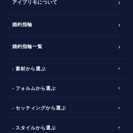
プロポーズアイテム
アイプリモについて
プロポーズ意識調査結果一覧
婚約指輪
婚約指輪選び方ガイド
おすすめの婚約指輪
ダイヤモンドの品質とは？
®
パーフェクトプロポーズリング
婚約指輪一覧
素材から選ぶ
プロポーズの方法
プロポーズシチュエーション診断
プラチナ
タイミング
フォルムから選ぶ
婚約指輪マッチング診断
イエローゴールド
プレゼント
プロポーズプラン検索
ストレートライン
セッティングから選ぶ
ピンクゴールド
場所
ウェーブライン
ソリテール
コンビネーション
スタイルから選ぶ
言葉
V字ライン