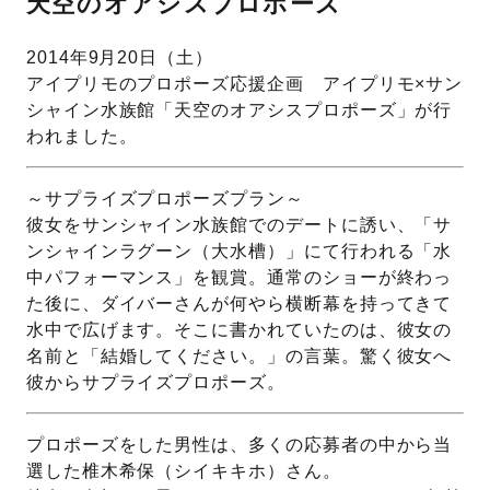
天空のオアシスプロポーズ
先輩の体験談
2014年9月20日（土）
アイプリモのプロポーズ応援企画 アイプリモ×サン
プロポーズサポートの流れ
シャイン水族館「天空のオアシスプロポーズ」が行
プロポーズ知恵袋
われました。
スペシャルプロポーズイベント
プロポーズアイテム
アイプリモについて
～サプライズプロポーズプラン～
彼女をサンシャイン水族館でのデートに誘い、「サ
プロポーズ意識調査結果一覧
ンシャインラグーン（大水槽）」にて行われる「水
ニュース
中パフォーマンス」を観賞。通常のショーが終わっ
婚約指輪選び方ガイド
おすすめの婚約指輪
た後に、ダイバーさんが何やら横断幕を持ってきて
水中で広げます。そこに書かれていたのは、彼女の
ダイヤモンドの品質とは？
®
パーフェクトプロポーズリング
名前と「結婚してください。」の言葉。驚く彼女へ
婚約指輪のご購入と
彼からサプライズプロポーズ。
プロポーズのご相談
プロポーズの方法
プロポーズシチュエーション診断
プロポーズをした男性は、多くの応募者の中から当
選した椎木希保（シイキキホ）さん。
I-PRIMO公式サイト
タイミング
婚約指輪マッチング診断