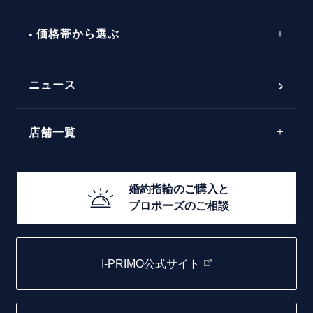
ワンサイドメレ
エピソード
シンプル
価格帯から選ぶ
ダブルサイドメレ
フェミニン
50万円台～
ラインメレ
ニュース
モード
40万円台～
エレガント
店舗一覧
30万円台～
ゴージャス
20万円台～
店舗一覧
婚約指輪のご購入と
10万円台～
プロポーズのご相談
札幌店
函館店
I-PRIMO公式サイト
取扱店)エヴァンスブライダル 旭川本店
仙台店