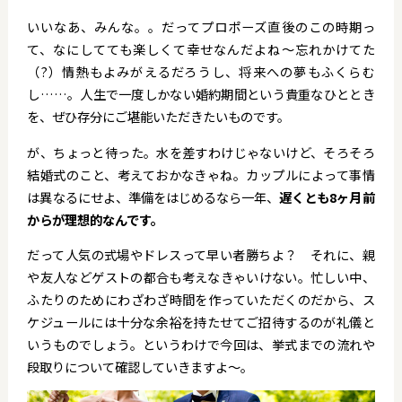
いいなあ、みんな。。だってプロポーズ直後のこの時期っ
て、なにしてても楽しくて幸せなんだよね～忘れかけてた
（?）情熱もよみがえるだろうし、将来への夢もふくらむ
し……。人生で一度しかない婚約期間という貴重なひととき
を、ぜひ存分にご堪能いただきたいものです。
が、ちょっと待った。水を差すわけじゃないけど、そろそろ
結婚式のこと、考えておかなきゃね。カップルによって事情
は異なるにせよ、準備をはじめるなら一年、
遅くとも8ヶ月前
からが理想的なんです。
だって人気の式場やドレスって早い者勝ちよ？ それに、親
や友人などゲストの都合も考えなきゃいけない。忙しい中、
ふたりのためにわざわざ時間を作っていただくのだから、ス
ケジュールには十分な余裕を持たせてご招待するのが礼儀と
いうものでしょう。というわけで今回は、挙式までの流れや
段取りについて確認していきますよ～。