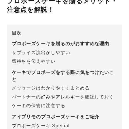
プロポーズケーキを贈るメリット・
注意点を解説！
先輩の体験談
プロポーズサポートの流れ
プロポーズ知恵袋
目次
スペシャルプロポーズイベント
プロポーズケーキを贈るのがおすすめな理由
プロポーズアイテム
アイプリモについて
サプライズ演出がしやすい
気持ちを伝えやすい
プロポーズ意識調査結果一覧
ニュース
ケーキでプロポーズをする際に気をつけたいこ
婚約指輪選び方ガイド
おすすめの婚約指輪
と
メッセージはわかりやすくまとめる
ダイヤモンドの品質とは？
®
パーフェクトプロポーズリング
婚約指輪のご購入と
パートナーの好みやアレルギーを確認しておく
プロポーズのご相談
ケーキの保管に注意する
プロポーズの方法
プロポーズシチュエーション診断
アイプリモのプロポーズケーキをご紹介
プロポーズケーキ Special
I-PRIMO公式サイト
タイミング
婚約指輪マッチング診断