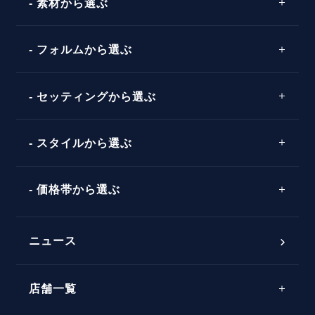
素材から選ぶ
プロポーズの方法
プロポーズシチュエーション診断
プラチナ
タイミング
フォルムから選ぶ
婚約指輪マッチング診断
イエローゴールド
プレゼント
プロポーズプラン検索
ストレートライン
セッティングから選ぶ
ピンクゴールド
場所
ウェーブライン
ソリテール
コンビネーション
スタイルから選ぶ
言葉
V字ライン
ワンサイドメレ
エピソード
シンプル
価格帯から選ぶ
ダブルサイドメレ
フェミニン
50万円台～
ラインメレ
ニュース
モード
40万円台～
エレガント
店舗一覧
30万円台～
ゴージャス