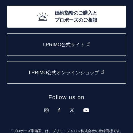
20万円台～
店舗一覧
婚約指輪のご購入と
10万円台～
プロポーズのご相談
札幌店
函館店
I-PRIMO公式サイト
取扱店)エヴァンスブライダル 旭川本店
仙台店
I-PRIMO公式オンラインショップ
青森店
弘前パークホテル店
Follow us on
秋田店
盛岡大通店
山形店
「プロポーズ準備室」は、プリモ・ジャパン株式会社の登録商標です。