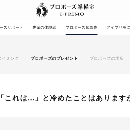
ーズサポート
先輩の体験談
プロポーズ知恵袋
アイプリモ
プロポーズ知恵袋
ー
ピックアップ
タイミング
プロポーズのプレゼント
プロポーズの場所
プロポーズ意識調査結果一覧
婚約指輪選び方ガイド
ント
ダイヤモンドの品質とは？
コラム
プロポーズの方法
タイミング
プレゼント
「これは…」と冷めたことはあります
場所
言葉
エピソード
アイプリモについて
ニュース