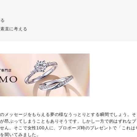
Follow us on
う
インショップ
める
を素直に考える
婚のメッセージをもらえる夢の様なうっとりとする瞬間でしょう。そ
ちが昂ぶってしまうこともありそうです。しかし一方で的はずれなプ
せん。そこで女性100人に、プロポーズ時のプレゼントで「これは
かを聞いてみました。