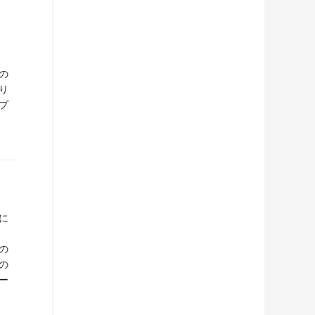
の
り
プ
に
の
の
ー