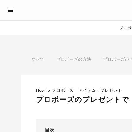
プロポ
プロポーズサポート
先輩の体験談
アイプリモ公式アンバサダ
プロポーズ
すべて
プロポーズの方法
プロポーズの
プロポーズサポートの流れ
私のプロポーズストーリー
スペシャルプロポーズイベント
スペシャルプロポーズイベ
プロポーズアイテム
プロポーズサポート
婚約指輪
How to プロポーズ
アイテム・プレゼント
おすすめの婚約指輪
®
プロポーズのプレゼントで
パーフェクトプロポーズリング
目次