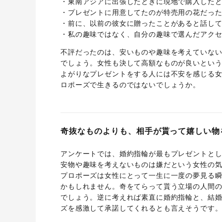
・東南アジアに出張したときに現地で購入したと
・プレゼントに用意してたのが特売用の花だった
・前に、以前の彼女に贈ったことがあると話して
・私の趣味ではなく、自分の趣味で選んだアクセ
不評だったのは、安いものや趣味を考えていな
でしょう。女性も決して高額なものが良いとい
よがりなプレゼントをする人には不安を感じる
ロポーズで生きるのではないでしょうか。
奇抜なものよりも、相手が貰って嬉しい物
アンケートでは、婚約指輪が最もプレゼントと
安物や趣味を考えないものは嫌だという女性の
プロポーズは女性にとって一生に一度の夢見る
かもしれません。奇をてらって貰う立場の人間
でしょう。逆に考えれば素直に婚約指輪と、結
ズを感激して承諾してくれるとも言えそうです