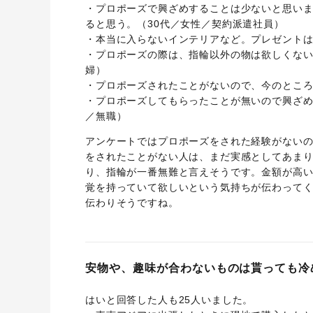
・プロポーズで興ざめすることは少ないと思い
ると思う。（30代／女性／契約派遣社員）
・本当に入らないインテリアなど。プレゼントは
・プロポーズの際は、指輪以外の物は欲しくない
婦）
・プロポーズされたことがないので、今のところ
・プロポーズしてもらったことが無いので興ざめ
／無職）
アンケートではプロポーズをされた経験がない
をされたことがない人は、まだ実感としてあま
り、指輪が一番無難と言えそうです。金額が高
覚を持っていて欲しいという気持ちが伝わって
伝わりそうですね。
安物や、趣味が合わないものは貰っても冷
はいと回答した人も25人いました。