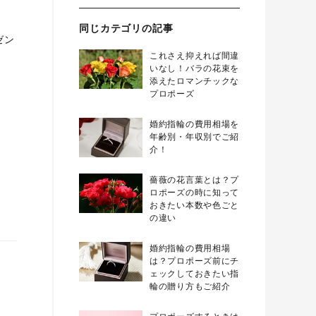
同じカテゴリの記事
ゼン
これさえ抑えれば間違
いなし！バラの花束を
添えたロマンチックな
プロポーズ
婚約指輪の費用相場を
年齢別・年収別でご紹
介！
薔薇の花言葉とは？プ
ロポーズの時に知って
おきたい本数や色ごと
の違い
婚約指輪の費用相場
は？プロポーズ前にチ
ェックしておきたい指
輪の贈り方もご紹介