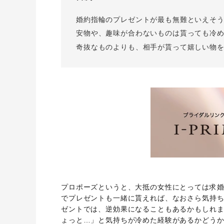
I-PRIMO公式サイト
婚約指輪のご購入と
婚約指輪のプレゼントが最も無難といえそ
プロポーズのご相談
I-PRIMO公式オンラ
安物や、趣味が合わないものは貰っても冷
奇抜なものよりも、相手が貰って嬉しい物
プロポーズというと、大抵の女性にとっては求
でプレゼントも一緒に貰えれば、なおさら気持
ゼントでは、逆効果になることもあるかもしれま
ょっと…」と気持ちが冷めた経験があるかどう