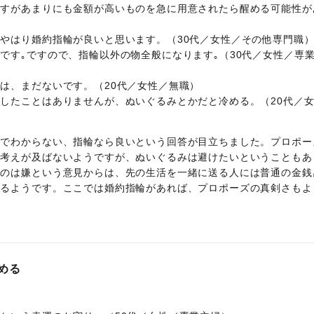
ますがあまりにも金額が高いものを急に用意されたら醒める可能性が
やはり婚約指輪が良いと思います。（30代／女性／その他専門職
です｡ですので、指輪以外の物全般になります｡（30代／女性／専
は、まだないです。（20代／女性／無職）
したことはありませんが、ぬいぐるみとかだと冷める。（20代／
のでわからない、指輪なら良いという回答が目立ちました。プロポー
り考えが及ばないようですが、ぬいぐるみは避けたいということもあ
いのは嫌という意見からは、先の生活を一緒に送る人には普通の金銭
くるようです。ここでは婚約指輪があれば、プロポーズの真剣さもよ
める