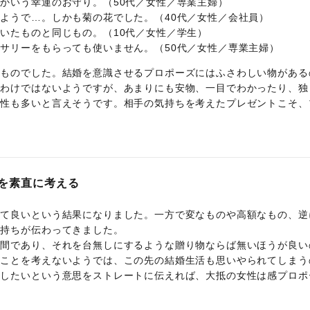
かいう幸運のお守り。（50代／女性／専業主婦）
ようで…。しかも菊の花でした。（40代／女性／会社員）
いたものと同じもの。（10代／女性／学生）
サリーをもらっても使いません。（50代／女性／専業主婦）
いものでした。結婚を意識させるプロポーズにはふさわしい物がある
うわけではないようですが、あまりにも安物、一目でわかったり、独
女性も多いと言えそうです。相手の気持ちを考えたプレゼントこそ、
を素直に考える
して良いという結果になりました。一方で変なものや高額なもの、逆
気持ちが伝わってきました。
瞬間であり、それを台無しにするような贈り物ならば無いほうが良い
のことを考えないようでは、この先の結婚生活も思いやられてしまう
婚したいという意思をストレートに伝えれば、大抵の女性は感プロポ
。