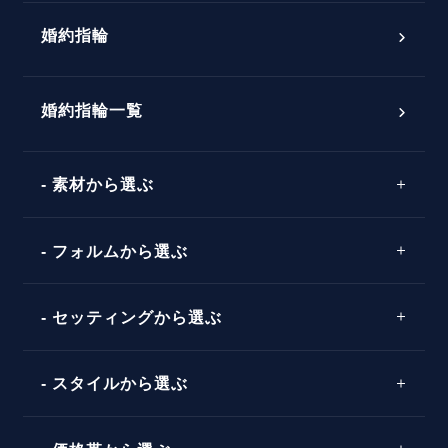
プロポーズ意識調査結果一覧
婚約指輪
婚約指輪選び方ガイド
おすすめの婚約指輪
ダイヤモンドの品質とは？
®
パーフェクトプロポーズリング
婚約指輪一覧
素材から選ぶ
プロポーズの方法
プロポーズシチュエーション診断
プラチナ
タイミング
フォルムから選ぶ
婚約指輪マッチング診断
イエローゴールド
プレゼント
プロポーズプラン検索
ストレートライン
セッティングから選ぶ
ピンクゴールド
場所
ウェーブライン
ソリテール
コンビネーション
スタイルから選ぶ
言葉
V字ライン
ワンサイドメレ
エピソード
シンプル