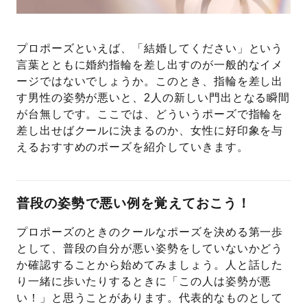
プレゼント
プロポーズプラン検索
プロポーズといえば、「結婚してください」という
I-PRIMO公式オンラインショップ
場所
言葉とともに婚約指輪を差し出すのが一般的なイメ
ージではないでしょうか。このとき、指輪を差し出
言葉
す男性の姿勢が悪いと、2人の新しい門出となる瞬間
Follow us on
が台無しです。ここでは、どういうポーズで指輪を
エピソード
差し出せばクールに決まるのか、女性に好印象を与
えるおすすめのポーズを紹介していきます。
普段の姿勢で悪い例を覚えておこう！
プロポーズのときのクールなポーズを決める第一歩
として、普段の自分が悪い姿勢をしていないかどう
か確認することから始めてみましょう。人と話した
り一緒に歩いたりするときに「この人は姿勢が悪
い！」と思うことがあります。代表的なものとして