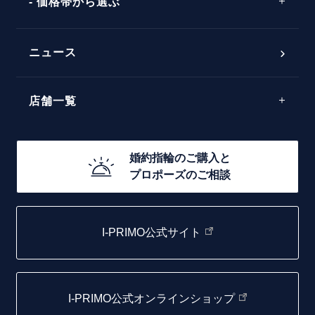
価格帯から選ぶ
ダブルサイドメレ
フェミニン
50万円台～
ラインメレ
ニュース
モード
40万円台～
エレガント
店舗一覧
30万円台～
ゴージャス
20万円台～
店舗一覧
婚約指輪のご購入と
10万円台～
プロポーズのご相談
札幌店
函館店
I-PRIMO公式サイト
取扱店)エヴァンスブライダル 旭川本店
仙台店
I-PRIMO公式オンラインショップ
青森店