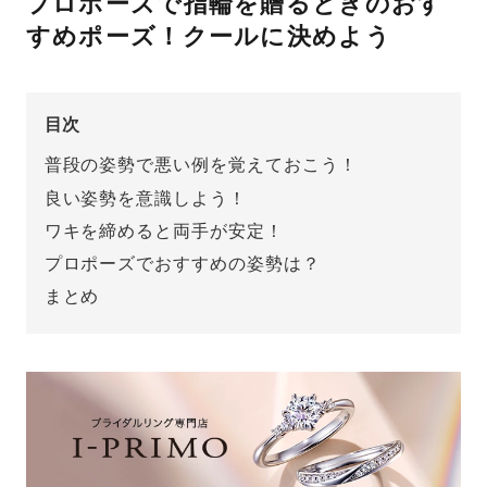
プロポーズで指輪を贈るときのおす
すめポーズ！クールに決めよう
先輩の体験談
プロポーズサポートの流れ
プロポーズ知恵袋
目次
スペシャルプロポーズイベント
普段の姿勢で悪い例を覚えておこう！
プロポーズアイテム
アイプリモについて
良い姿勢を意識しよう！
ワキを締めると両手が安定！
プロポーズ意識調査結果一覧
プロポーズでおすすめの姿勢は？
ニュース
婚約指輪選び方ガイド
おすすめの婚約指輪
まとめ
ダイヤモンドの品質とは？
®
パーフェクトプロポーズリング
婚約指輪のご購入と
プロポーズのご相談
プロポーズの方法
プロポーズシチュエーション診断
I-PRIMO公式サイト
タイミング
婚約指輪マッチング診断