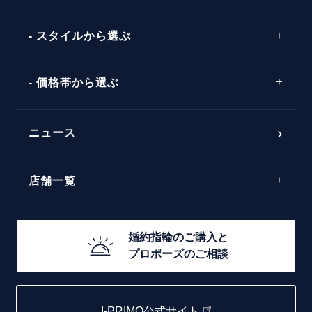
ピンクゴールド
場所
ウェーブライン
ソリテール
コンビネーション
スタイルから選ぶ
言葉
V字ライン
ワンサイドメレ
エピソード
シンプル
価格帯から選ぶ
ダブルサイドメレ
フェミニン
50万円台～
ラインメレ
ニュース
モード
40万円台～
エレガント
店舗一覧
30万円台～
ゴージャス
20万円台～
店舗一覧
婚約指輪のご購入と
10万円台～
プロポーズのご相談
札幌店
函館店
I-PRIMO公式サイト