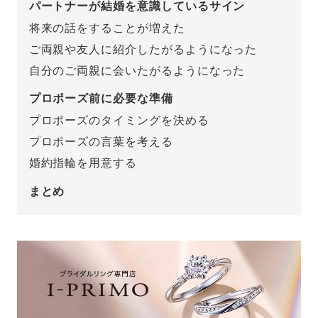
パートナーが結婚を意識しているサイン
将来の話をすることが増えた
プレゼント
プロポーズプラン検索
ご両親や友人に紹介したがるようになった
I-PRIMO公式オンラインショップ
場所
自分のご両親に会いたがるようになった
言葉
プロポーズ前に必要な準備
Follow us on
プロポーズのタイミングを決める
エピソード
プロポーズの言葉を考える
婚約指輪を用意する
まとめ