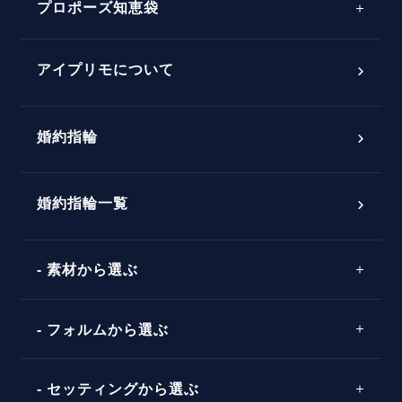
プロポーズ知恵袋
スペシャルプロポーズイベント
プロポーズアイテム
アイプリモについて
プロポーズ意識調査結果一覧
婚約指輪
婚約指輪選び方ガイド
おすすめの婚約指輪
ダイヤモンドの品質とは？
®
パーフェクトプロポーズリング
婚約指輪一覧
素材から選ぶ
プロポーズの方法
プロポーズシチュエーション診断
プラチナ
タイミング
フォルムから選ぶ
婚約指輪マッチング診断
イエローゴールド
プレゼント
プロポーズプラン検索
ストレートライン
セッティングから選ぶ