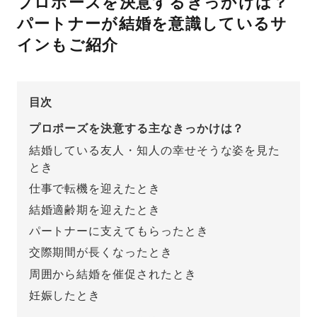
プロポーズを決意するきっかけは？
パートナーが結婚を意識しているサ
先輩の体験談
インもご紹介
プロポーズサポートの流れ
プロポーズ知恵袋
スペシャルプロポーズイベント
目次
プロポーズアイテム
アイプリモについて
プロポーズを決意する主なきっかけは？
結婚している友人・知人の幸せそうな姿を見た
プロポーズ意識調査結果一覧
とき
ニュース
婚約指輪選び方ガイド
おすすめの婚約指輪
仕事で転機を迎えたとき
結婚適齢期を迎えたとき
ダイヤモンドの品質とは？
®
パーフェクトプロポーズリング
パートナーに支えてもらったとき
婚約指輪のご購入と
プロポーズのご相談
交際期間が長くなったとき
周囲から結婚を催促されたとき
プロポーズの方法
プロポーズシチュエーション診断
妊娠したとき
I-PRIMO公式サイト
タイミング
婚約指輪マッチング診断