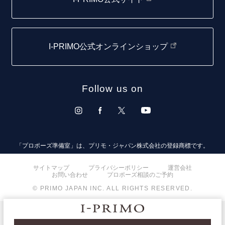
取扱店)エヴァンスブライダル 旭川本店
仙台店
I-PRIMO公式オンラインショップ
青森店
弘前パークホテル店
Follow us on
秋田店
盛岡大通店
山形店
「プロポーズ準備室」は、プリモ・ジャパン株式会社の登録商標です。
郡山モルティ店
サイトマップ
プライバシーポリシー
運営会社
お問い合わせ
プロポーズ相談のご予約
いわき店
© PRIMO JAPAN INC. ALL RIGHTS RESERVED.
取扱店)オペラ福島店
取扱店)TROA