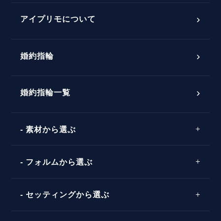
プロポーズアイテム
アイプリモについて
プロポーズ意識調査結果一覧
婚約指輪
婚約指輪選び方ガイド
おすすめの婚約指輪
ダイヤモンドの品質とは？
®
パーフェクトプロポーズリング
婚約指輪一覧
素材から選ぶ
プロポーズの方法
プロポーズシチュエーション診断
プラチナ
タイミング
フォルムから選ぶ
婚約指輪マッチング診断
イエローゴールド
プレゼント
プロポーズプラン検索
ストレートライン
セッティングから選ぶ
ピンクゴールド
場所
ウェーブライン