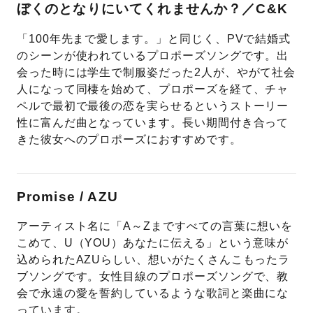
ぼくのとなりにいてくれませんか？／C&K
「100年先まで愛します。」と同じく、PVで結婚式
のシーンが使われているプロポーズソングです。出
会った時には学生で制服姿だった2人が、やがて社会
人になって同棲を始めて、プロポーズを経て、チャ
ペルで最初で最後の恋を実らせるというストーリー
性に富んだ曲となっています。長い期間付き合って
きた彼女へのプロポーズにおすすめです。
Promise / AZU
アーティスト名に「A～Zまですべての言葉に想いを
こめて、U（YOU）あなたに伝える」という意味が
込められたAZUらしい、想いがたくさんこもったラ
ブソングです。女性目線のプロポーズソングで、教
会で永遠の愛を誓約しているような歌詞と楽曲にな
っています。