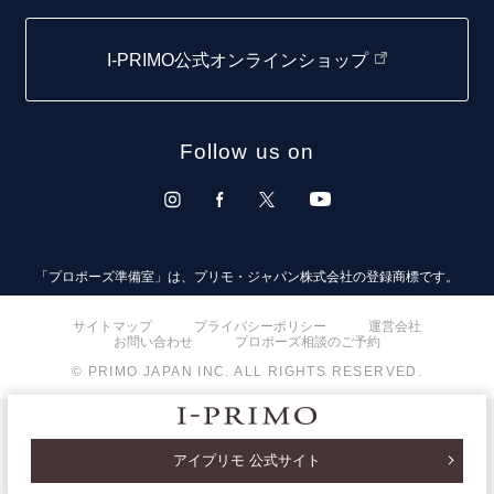
仙台店
I-PRIMO公式オンラインショップ
青森店
弘前パークホテル店
Follow us on
秋田店
盛岡大通店
山形店
「プロポーズ準備室」は、プリモ・ジャパン株式会社の登録商標です。
郡山モルティ店
サイトマップ
プライバシーポリシー
運営会社
お問い合わせ
プロポーズ相談のご予約
いわき店
© PRIMO JAPAN INC. ALL RIGHTS RESERVED.
取扱店)オペラ福島店
取扱店)TROA
アイプリモ 公式サイト
甲府店