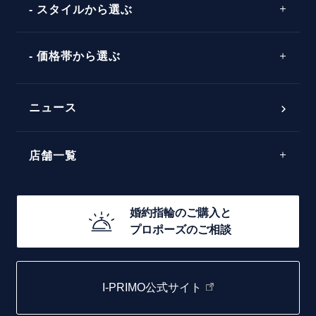
ソリテール
コンビネーション
スタイルから選ぶ
言葉
V字ライン
ワンサイドメレ
エピソード
シンプル
価格帯から選ぶ
ダブルサイドメレ
フェミニン
50万円台～
ラインメレ
ニュース
モード
40万円台～
エレガント
店舗一覧
30万円台～
ゴージャス
20万円台～
店舗一覧
婚約指輪のご購入と
10万円台～
プロポーズのご相談
札幌店
函館店
I-PRIMO公式サイト
取扱店)エヴァンスブライダル 旭川本店