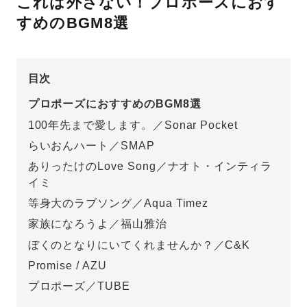
これは外さない！プロポーズにおす
すめのBGM8選
先輩の体験談
プロポーズサポートの流れ
プロポーズ知恵袋
目次
スペシャルプロポーズイベント
プロポーズにおすすめのBGM8選
プロポーズアイテム
アイプリモについて
100年先まで愛します。／Sonar Pocket
らいおんハート／SMAP
プロポーズ意識調査結果一覧
ありったけのLove Song／ナオト・インティラ
ニュース
婚約指輪選び方ガイド
おすすめの婚約指輪
イミ
等身大のラブソング／Aqua Timez
ダイヤモンドの品質とは？
®
パーフェクトプロポーズリング
家族になろうよ／福山雅治
婚約指輪のご購入と
プロポーズのご相談
ぼくのとなりにいてくれませんか？／C&K
Promise / AZU
プロポーズの方法
プロポーズシチュエーション診断
プロポーズ／TUBE
I-PRIMO公式サイト
タイミング
婚約指輪マッチング診断