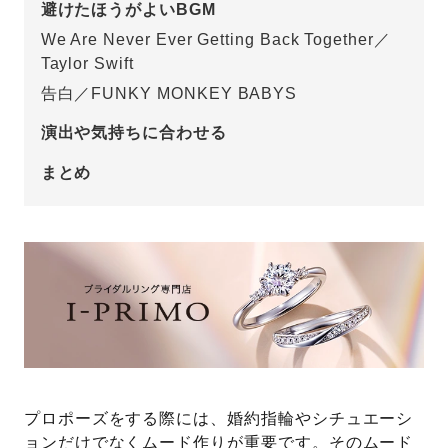
避けたほうがよいBGM
We Are Never Ever Getting Back Together／
プレゼント
プロポーズプラン検索
Taylor Swift
I-PRIMO公式オンラインショップ
場所
告白／FUNKY MONKEY BABYS
演出や気持ちに合わせる
言葉
Follow us on
まとめ
エピソード
プロポーズをする際には、婚約指輪やシチュエーシ
ョンだけでなくムード作りが重要です。そのムード