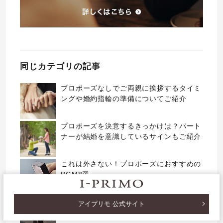
同じカテゴリの記事
プロポーズなしでご両親に挨拶するタイミ
ングや婚約指輪の準備についてご紹介
プロポーズを決意するきっかけは？パート
ナーが結婚を意識しているサインもご紹介
これは外さない！プロポーズにおすすめの
BGM8選
プロポーズリングとは？おすすめの理由を
アイプリモ 公式サイト
一挙ご紹介！