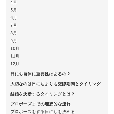
4月
5月
プレゼント
プロポーズプラン検索
6月
I-PRIMO公式オンラインショップ
場所
7月
8月
言葉
9月
Follow us on
エピソード
10月
11月
12月
日にち自体に重要性はあるの？
大切なのは日にちよりも交際期間とタイミング
結婚を決断するタイミングとは？
プロポーズまでの理想的な流れ
プロポーズをする日にちを決める