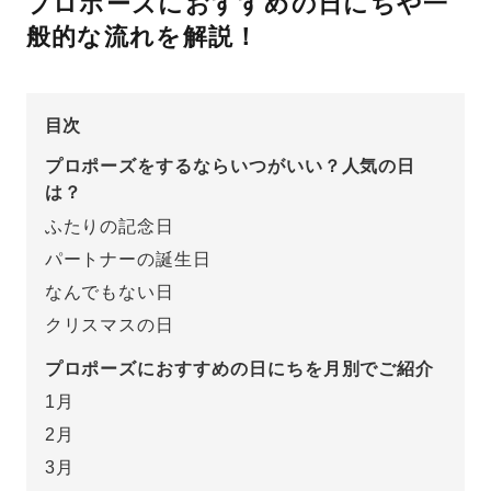
プロポーズにおすすめの日にちや一
般的な流れを解説！
先輩の体験談
プロポーズサポートの流れ
プロポーズ知恵袋
目次
スペシャルプロポーズイベント
プロポーズをするならいつがいい？人気の日
プロポーズアイテム
は？
アイプリモについて
ふたりの記念日
プロポーズ意識調査結果一覧
パートナーの誕生日
ニュース
婚約指輪選び方ガイド
おすすめの婚約指輪
なんでもない日
クリスマスの日
ダイヤモンドの品質とは？
®
パーフェクトプロポーズリング
婚約指輪のご購入と
プロポーズにおすすめの日にちを月別でご紹介
プロポーズのご相談
1月
2月
プロポーズの方法
プロポーズシチュエーション診断
3月
I-PRIMO公式サイト
タイミング
婚約指輪マッチング診断