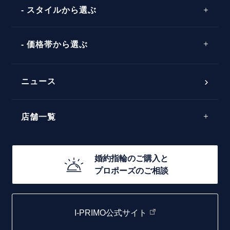
ソリテール
コンビネーション
スタイルから選ぶ
言葉
V字ライン
ワンサイドメレ
エピソード
シンプル
価格帯から選ぶ
ダブルサイドメレ
フェミニン
50万円台～
ラインメレ
ニュース
モード
40万円台～
エレガント
店舗一覧
30万円台～
ゴージャス
20万円台～
店舗一覧
婚約指輪のご購入と
10万円台～
プロポーズのご相談
札幌店
函館店
I-PRIMO公式サイト
取扱店)エヴァンスブライダル 旭川本店