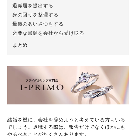
退職届を提出する
プレゼント
プロポーズプラン検索
身の回りを整理する
最後のあいさつをする
I-PRIMO公式オンラインショップ
場所
必要な書類を会社から受け取る
言葉
まとめ
Follow us on
エピソード
結婚を機に、会社を辞めようと考えている方もいる
でしょう。退職する際は、報告だけでなくほかにも
やるべきことがたくさんあります。