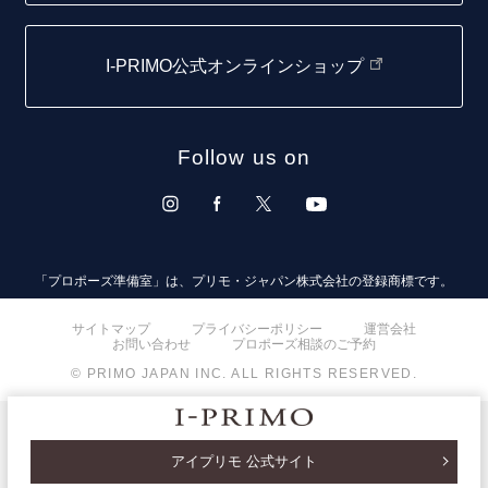
仙台店
I-PRIMO公式オンラインショップ
青森店
弘前パークホテル店
Follow us on
秋田店
盛岡大通店
山形店
「プロポーズ準備室」は、プリモ・ジャパン株式会社の登録商標です。
郡山モルティ店
サイトマップ
プライバシーポリシー
運営会社
お問い合わせ
プロポーズ相談のご予約
いわき店
© PRIMO JAPAN INC. ALL RIGHTS RESERVED.
取扱店)オペラ福島店
取扱店)TROA
アイプリモ 公式サイト