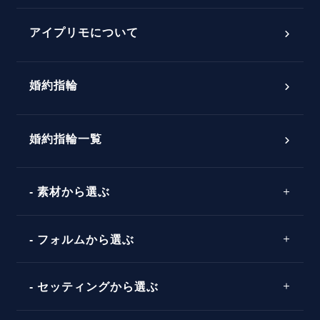
プロポーズアイテム
アイプリモについて
プロポーズ意識調査結果一覧
婚約指輪
婚約指輪選び方ガイド
おすすめの婚約指輪
ダイヤモンドの品質とは？
®
パーフェクトプロポーズリング
婚約指輪一覧
素材から選ぶ
プロポーズの方法
プロポーズシチュエーション診断
プラチナ
タイミング
フォルムから選ぶ
婚約指輪マッチング診断
イエローゴールド
プレゼント
プロポーズプラン検索
ストレートライン
セッティングから選ぶ
ピンクゴールド
場所
ウェーブライン