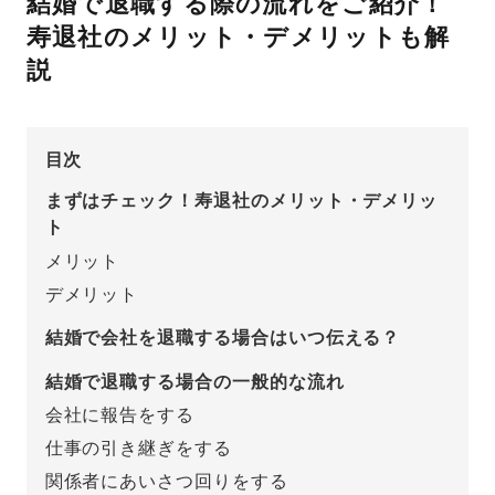
結婚で退職する際の流れをご紹介！
寿退社のメリット・デメリットも解
先輩の体験談
説
プロポーズサポートの流れ
プロポーズ知恵袋
スペシャルプロポーズイベント
目次
プロポーズアイテム
アイプリモについて
まずはチェック！寿退社のメリット・デメリッ
ト
プロポーズ意識調査結果一覧
メリット
ニュース
婚約指輪選び方ガイド
おすすめの婚約指輪
デメリット
結婚で会社を退職する場合はいつ伝える？
ダイヤモンドの品質とは？
®
パーフェクトプロポーズリング
婚約指輪のご購入と
結婚で退職する場合の一般的な流れ
プロポーズのご相談
会社に報告をする
プロポーズの方法
プロポーズシチュエーション診断
仕事の引き継ぎをする
関係者にあいさつ回りをする
I-PRIMO公式サイト
タイミング
婚約指輪マッチング診断