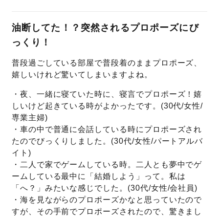
プレゼント
プロポーズプラン検索
油断してた！？突然されるプロポーズにび
っくり！
I-PRIMO公式オンラインショップ
場所
普段過ごしている部屋で普段着のままプロポーズ、
言葉
嬉しいけれど驚いてしまいますよね。
Follow us on
エピソード
・夜、一緒に寝ていた時に、寝言でプロポーズ！嬉
しいけど起きている時がよかったです。
(30
代
/
女性
/
専業主婦
)
・車の中で普通に会話している時にプロポーズされ
たのでびっくりしました。
(30
代
/
女性
/
パートアルバ
イト
)
・二人で家でゲームしている時。二人とも夢中でゲ
ームしている最中に「結婚しよう」って。私は
「へ？」みたいな感じでした。
(30
代
/
女性
/
会社員
)
・海を見ながらのプロポーズかなと思っていたので
すが、その手前でプロポーズされたので、驚きまし