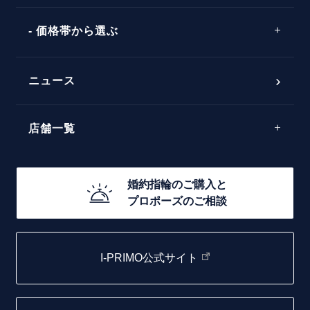
ワンサイドメレ
エピソード
シンプル
価格帯から選ぶ
ダブルサイドメレ
フェミニン
50万円台～
ラインメレ
ニュース
モード
40万円台～
エレガント
店舗一覧
30万円台～
ゴージャス
20万円台～
店舗一覧
婚約指輪のご購入と
10万円台～
プロポーズのご相談
札幌店
函館店
I-PRIMO公式サイト
取扱店)エヴァンスブライダル 旭川本店
仙台店