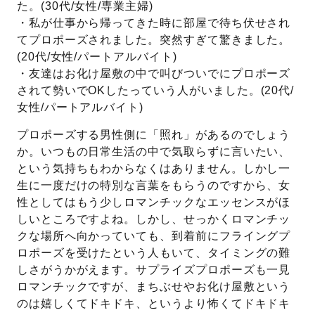
た。
(30
代
/
女性
/
専業主婦
)
・私が仕事から帰ってきた時に部屋で待ち伏せされ
てプロポーズされました。突然すぎて驚きました。
(20
代
/
女性
/
パートアルバイト
)
・友達はお化け屋敷の中で叫びついでにプロポーズ
されて勢いで
OK
したっていう人がいました。
(20
代
/
女性
/
パートアルバイト
)
プロポーズする男性側に「照れ」があるのでしょう
か。いつもの日常生活の中で気取らずに言いたい、
という気持ちもわからなくはありません。しかし一
生に一度だけの特別な言葉をもらうのですから、女
性としてはもう少しロマンチックなエッセンスがほ
しいところですよね。しかし、せっかくロマンチッ
クな場所へ向かっていても、到着前にフライングプ
ロポーズを受けたという人もいて、タイミングの難
しさがうかがえます。サプライズプロポーズも一見
ロマンチックですが、まちぶせやお化け屋敷という
のは嬉しくてドキドキ、というより怖くてドキドキ