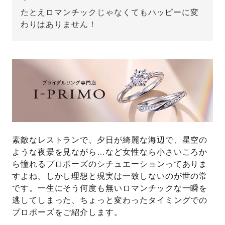
たとえロマンチックじゃなくてもハッピーに変
先輩の体験談
わりはありません！
プロポーズサポートの流れ
プロポーズ知恵袋
スペシャルプロポーズイベント
プロポーズアイテム
アイプリモについて
プロポーズ意識調査結果一覧
ニュース
婚約指輪選び方ガイド
おすすめの婚約指輪
素敵なレストランで、夕日が綺麗な海辺で、星空の
ような夜景を見ながら…など女性なら小さいころか
ダイヤモンドの品質とは？
®
パーフェクトプロポーズリング
ら憧れるプロポーズのシチュエーションってありま
婚約指輪のご購入と
すよね。しかし理想と現実は一致しないのが世の常
プロポーズのご相談
です。一生にそう何度も無いロマンチックな一瞬を
プロポーズの方法
逃してしまった、ちょっと変わったタイミングでの
プロポーズシチュエーション診断
プロポーズをご紹介します。
I-PRIMO公式サイト
タイミング
婚約指輪マッチング診断