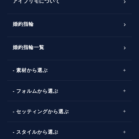
プロポーズアイテム
アイプリモについて
プロポーズ意識調査結果一覧
婚約指輪
婚約指輪選び方ガイド
おすすめの婚約指輪
ダイヤモンドの品質とは？
®
パーフェクトプロポーズリング
婚約指輪一覧
素材から選ぶ
プロポーズの方法
プロポーズシチュエーション診断
プラチナ
タイミング
フォルムから選ぶ
婚約指輪マッチング診断
イエローゴールド
プレゼント
プロポーズプラン検索
ストレートライン
セッティングから選ぶ
ピンクゴールド
場所
ウェーブライン
ソリテール
コンビネーション
スタイルから選ぶ
言葉
V字ライン