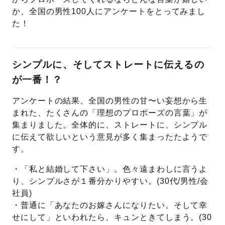
か、全国の男性100人にアンケートをとってみまし
プレゼント
プロポーズプラン検索
た！
I-PRIMO公式オンラインショップ
場所
シンプルに、そしてストレートに伝えるの
言葉
が一番！？
Follow us on
エピソード
アンケートの結果、全国の男性の甘〜い妄想から生
まれた、たくさんの「理想のプロポーズの言葉」が
集まりました。全体的に、ストレートに、シンプル
に伝えて欲しいという意見が多く集まったたようで
す。
・「私と結婚して下さい」。色々遠まわしに言うよ
り、シンプルさが１番分かりやすい。(30代/男性/会
社員)
・普通に「あなたのお嫁さんになりたい。そして幸
せにして」といわれたら、キュンときてしまう。(30