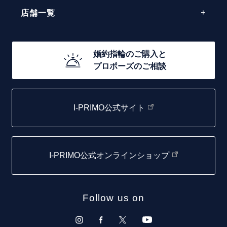
エレガント
店舗一覧
30万円台～
ゴージャス
20万円台～
店舗一覧
婚約指輪のご購入と
10万円台～
プロポーズのご相談
札幌店
函館店
I-PRIMO公式サイト
取扱店)エヴァンスブライダル 旭川本店
仙台店
I-PRIMO公式オンラインショップ
青森店
弘前パークホテル店
Follow us on
秋田店
盛岡大通店