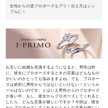
女性からの逆プロポーズもアリ！伝え方はシン
先輩の体験談
プルに！
プロポーズサポートの流れ
プロポーズ知恵袋
スペシャルプロポーズイベント
プロポーズアイテム
アイプリモについて
プロポーズ意識調査結果一覧
ニュース
婚約指輪選び方ガイド
おすすめの婚約指輪
お互いに結婚を意識するようになると、男性は特
に、彼女にプロポーズするときの言葉はどんなもの
ダイヤモンドの品質とは？
®
パーフェクトプロポーズリング
がいいのかとっても悩みますよね。でも、プロポー
婚約指輪のご購入と
ズは絶対に男性からではないといけない！というル
プロポーズのご相談
ールはないのです。とはいえ男性からのプロポーズ
プロポーズの方法
が多い中、もし、彼女からプロポーズしてくれると
プロポーズシチュエーション診断
したら、どんな言葉が嬉しいですか？今回は、彼女
I-PRIMO公式サイト
タイミング
からプロポーズしてくれるならどんな言葉が嬉しい
婚約指輪マッチング診断