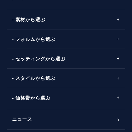
素材から選ぶ
プロポーズの方法
プロポーズシチュエーション診断
プラチナ
タイミング
フォルムから選ぶ
婚約指輪マッチング診断
イエローゴールド
プレゼント
プロポーズプラン検索
ストレートライン
セッティングから選ぶ
ピンクゴールド
場所
ウェーブライン
ソリテール
コンビネーション
スタイルから選ぶ
言葉
V字ライン
ワンサイドメレ
エピソード
シンプル
価格帯から選ぶ
ダブルサイドメレ
フェミニン
50万円台～
ラインメレ
ニュース
モード
40万円台～