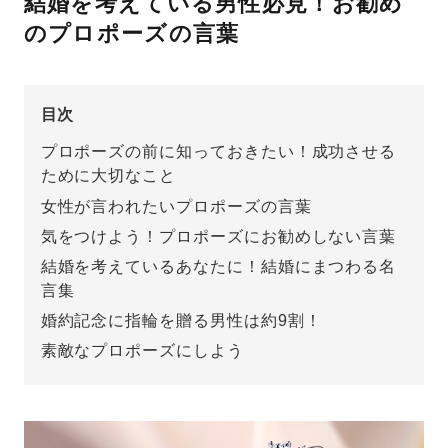
結婚を考えている男性必見！お勧め
のプロポーズの言葉
先輩の体験談
プロポーズサポートの流れ
プロポーズ知恵袋
目次
スペシャルプロポーズイベント
プロポーズの前に知っておきたい！成功させる
プロポーズアイテム
ために大切なこと
アイプリモについて
女性が言われたいプロポーズの言葉
プロポーズ意識調査結果一覧
気をつけよう！プロポーズにお勧めしない言葉
ニュース
婚約指輪選び方ガイド
おすすめの婚約指輪
結婚を考えているあなたに！結婚にまつわる名
言集
ダイヤモンドの品質とは？
®
パーフェクトプロポーズリング
婚約記念に指輪を贈る男性は約9割！
婚約指輪のご購入と
素敵なプロポーズにしよう
プロポーズのご相談
プロポーズの方法
プロポーズシチュエーション診断
I-PRIMO公式サイト
タイミング
婚約指輪マッチング診断