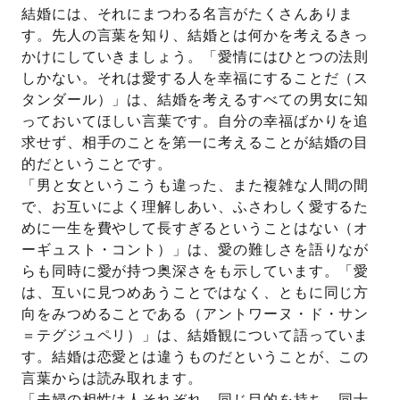
結婚には、それにまつわる名言がたくさんありま
す。先人の言葉を知り、結婚とは何かを考えるきっ
かけにしていきましょう。「愛情にはひとつの法則
しかない。それは愛する人を幸福にすることだ（ス
タンダール）」は、結婚を考えるすべての男女に知
っておいてほしい言葉です。自分の幸福ばかりを追
求せず、相手のことを第一に考えることが結婚の目
的だということです。
「男と女というこうも違った、また複雑な人間の間
で、お互いによく理解しあい、ふさわしく愛するた
めに一生を費やして長すぎるということはない（オ
ーギュスト・コント）」は、愛の難しさを語りなが
らも同時に愛が持つ奥深さをも示しています。「愛
は、互いに見つめあうことではなく、ともに同じ方
向をみつめることである（アントワーヌ・ド・サン
＝テグジュペリ）」は、結婚観について語っていま
す。結婚は恋愛とは違うものだということが、この
言葉からは読み取れます。
「夫婦の相性は人それぞれ。同じ目的を持ち、同士