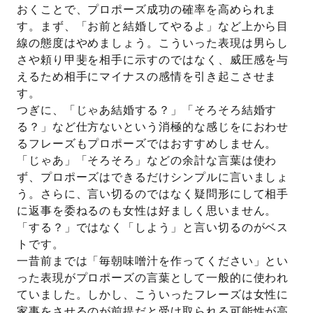
おくことで、プロポーズ成功の確率を高められま
す。まず、「お前と結婚してやるよ」など上から目
線の態度はやめましょう。こういった表現は男らし
さや頼り甲斐を相手に示すのではなく、威圧感を与
えるため相手にマイナスの感情を引き起こさせま
す。
つぎに、「じゃあ結婚する？」「そろそろ結婚す
る？」など仕方ないという消極的な感じをにおわせ
るフレーズもプロポーズではおすすめしません。
「じゃあ」「そろそろ」などの余計な言葉は使わ
ず、プロポーズはできるだけシンプルに言いましょ
う。さらに、言い切るのではなく疑問形にして相手
に返事を委ねるのも女性は好ましく思いません。
「する？」ではなく「しよう」と言い切るのがベス
トです。
一昔前までは「毎朝味噌汁を作ってください」とい
った表現がプロポーズの言葉として一般的に使われ
ていました。しかし、こういったフレーズは女性に
家事をさせるのが前提だと受け取られる可能性が高