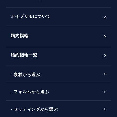
スペシャルプロポーズイベント
プロポーズアイテム
アイプリモについて
プロポーズ意識調査結果一覧
婚約指輪
婚約指輪選び方ガイド
おすすめの婚約指輪
ダイヤモンドの品質とは？
®
パーフェクトプロポーズリング
婚約指輪一覧
素材から選ぶ
プロポーズの方法
プロポーズシチュエーション診断
プラチナ
タイミング
フォルムから選ぶ
婚約指輪マッチング診断
イエローゴールド
プレゼント
プロポーズプラン検索
ストレートライン
セッティングから選ぶ
ピンクゴールド
場所