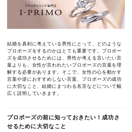
プレゼント
プロポーズプラン検索
I-PRIMO公式オンラインショップ
場所
言葉
結婚を真剣に考えている男性にとって、どのような
Follow us on
プロポーズをするのかはとても重要です。プロポー
エピソード
ズを成功させるためには、男性が考える言いたい言
葉よりも、女性が言われたいプロポーズの言葉を理
解する必要があります。そこで、女性の心を動かす
言葉や逆におすすめしない言葉、プロポーズの成功
に大切なこと、結婚にまつわる名言などについて幅
広く説明していきます。
プロポーズの前に知っておきたい！成功さ
せるために大切なこと