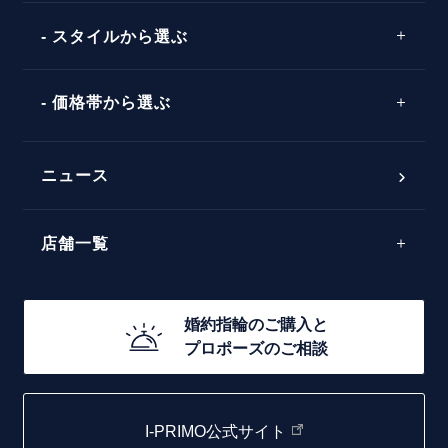
ウェーブライン
ソリテール
コンビネーション
スタイルから選ぶ
言葉
V字ライン
ワンサイドメレ
エピソード
シンプル
価格帯から選ぶ
ダブルサイドメレ
フェミニン
50万円台～
ラインメレ
ニュース
モード
40万円台～
エレガント
店舗一覧
30万円台～
ゴージャス
20万円台～
店舗一覧
婚約指輪のご購入と
10万円台～
プロポーズのご相談
札幌店
函館店
I-PRIMO公式サイト
取扱店)エヴァンスブライダル 旭川本店