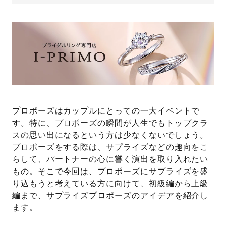
プレゼント
プロポーズプラン検索
I-PRIMO公式オンラインショップ
場所
言葉
Follow us on
エピソード
プロポーズはカップルにとっての一大イベントで
す。特に、プロポーズの瞬間が人生でもトップクラ
スの思い出になるという方は少なくないでしょう。
プロポーズをする際は、サプライズなどの趣向をこ
らして、パートナーの心に響く演出を取り入れたい
もの。そこで今回は、プロポーズにサプライズを盛
り込もうと考えている方に向けて、初級編から上級
編まで、サプライズプロポーズのアイデアを紹介し
ます。