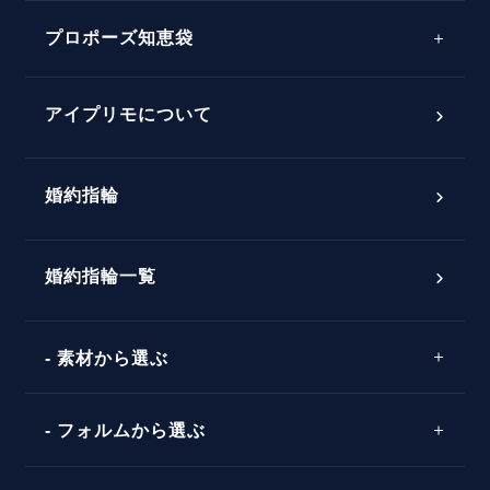
プロポーズサポートの流れ
プロポーズ知恵袋
スペシャルプロポーズイベント
プロポーズアイテム
アイプリモについて
プロポーズ意識調査結果一覧
婚約指輪
婚約指輪選び方ガイド
おすすめの婚約指輪
ダイヤモンドの品質とは？
®
パーフェクトプロポーズリング
婚約指輪一覧
素材から選ぶ
プロポーズの方法
プロポーズシチュエーション診断
プラチナ
タイミング
フォルムから選ぶ
婚約指輪マッチング診断
イエローゴールド
プレゼント
プロポーズプラン検索