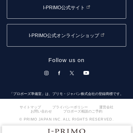
I-PRIMO公式サイト
取扱店)エヴァンスブライダル 旭川本店
仙台店
I-PRIMO公式オンラインショップ
青森店
弘前パークホテル店
Follow us on
秋田店
盛岡大通店
山形店
「プロポーズ準備室」は、プリモ・ジャパン株式会社の登録商標です。
郡山モルティ店
サイトマップ
プライバシーポリシー
運営会社
お問い合わせ
プロポーズ相談のご予約
いわき店
© PRIMO JAPAN INC. ALL RIGHTS RESERVED.
取扱店)オペラ福島店