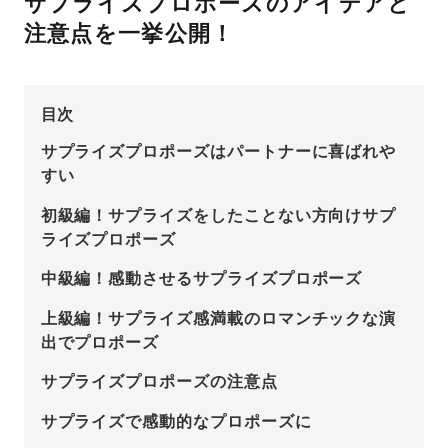
サプライズプロポーズのアイデアと
注意点を一挙公開！
先輩の体験談
プロポーズサポートの流れ
プロポーズ知恵袋
目次
スペシャルプロポーズイベント
サプライズプロポーズはパートナーに喜ばれや
プロポーズアイテム
すい
アイプリモについて
プロポーズ意識調査結果一覧
初級編！サプライズをしたことない方向けサプ
ライズプロポーズ
ニュース
婚約指輪選び方ガイド
おすすめの婚約指輪
中級編！感動させるサプライズプロポーズ
ダイヤモンドの品質とは？
®
パーフェクトプロポーズリング
上級編！サプライズ感満載のロマンチックな演
婚約指輪のご購入と
出でプロポーズ
プロポーズのご相談
サプライズプロポーズの注意点
プロポーズの方法
プロポーズシチュエーション診断
サプライズで感動的なプロポーズに
I-PRIMO公式サイト
タイミング
婚約指輪マッチング診断