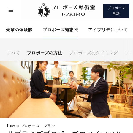
プロポーズ
相談
先輩の体験談
プロポーズ知恵袋
アイプリモについて
すべて
プロポーズの方法
プロポーズのタイミング
プ
プロポーズサポート
先輩の体験談
プロポーズ知恵袋
アイプリモについて
How to プロポーズ
プラン
プロポーズサポート