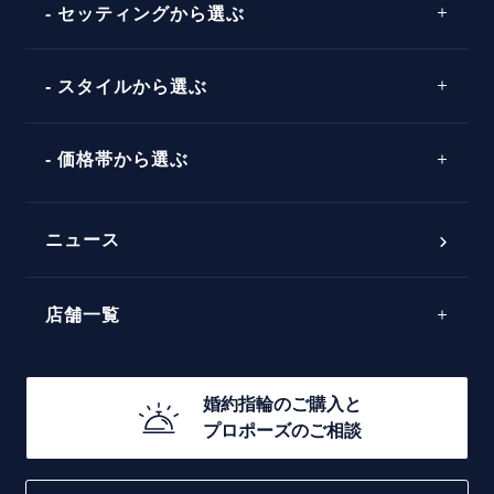
ストレートライン
セッティングから選ぶ
ピンクゴールド
場所
ウェーブライン
ソリテール
コンビネーション
スタイルから選ぶ
言葉
V字ライン
ワンサイドメレ
エピソード
シンプル
価格帯から選ぶ
ダブルサイドメレ
フェミニン
50万円台～
ラインメレ
ニュース
モード
40万円台～
エレガント
店舗一覧
30万円台～
ゴージャス
20万円台～
店舗一覧
婚約指輪のご購入と
10万円台～
プロポーズのご相談
札幌店
函館店