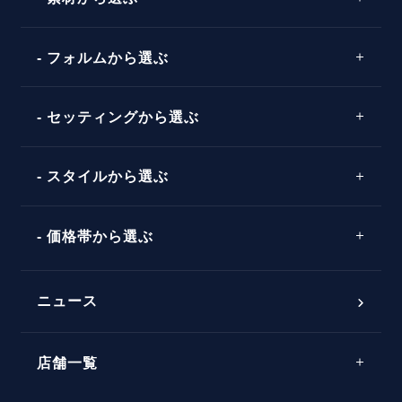
プロポーズの方法
プロポーズシチュエーション診断
プラチナ
タイミング
フォルムから選ぶ
婚約指輪マッチング診断
イエローゴールド
プレゼント
プロポーズプラン検索
ストレートライン
セッティングから選ぶ
ピンクゴールド
場所
ウェーブライン
ソリテール
コンビネーション
スタイルから選ぶ
言葉
V字ライン
ワンサイドメレ
エピソード
シンプル
価格帯から選ぶ
ダブルサイドメレ
フェミニン
50万円台～
ラインメレ
ニュース
モード
40万円台～
エレガント
店舗一覧
30万円台～
ゴージャス