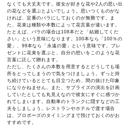
なくても大丈夫です。彼女が好きな花や2人の思い出
の花などを選ぶとよいでしょう。思いつくものがな
ければ、定番のバラにしておくのが無難です。ま
た、花束は種類や本数によって花言葉が違います。
たとえば、バラの場合は108本だと「結婚してくだ
さい」という意味になります。100本なら「100％の
愛」、99本なら「永遠の愛」という意味です。プレ
ゼントに花束を選ぶと、自分の想いをこのような花
言葉に託して贈れます。
ただし、たくさんの本数を用意するとどうしても場
所をとってしまうので気をつけましょう。ずっと持
ち続けているととても目立つため、間の抜けた印象
になりかねません。また、サプライズの演出を計画
していたとしても丸見えなので彼女にすぐに感づか
れてしまいます。自動車のトランクに隠すなどの工
夫をしましょう。レストランやホテルで渡す場合
は、プロポーズのタイミングまで預けておくのがお
すすめです。