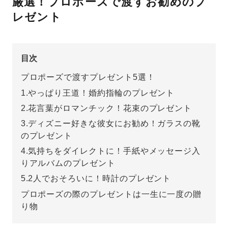
厳選！プロポーズで渡すお勧めのプ
レゼント
先輩の体験談
プロポーズサポートの流れ
プロポーズ知恵袋
目次
スペシャルプロポーズイベント
プロポーズで渡すプレゼント5選！
プロポーズアイテム
アイプリモについて
1.やっぱり王道！婚約指輪のプレゼント
2.花言葉がロマンチック！花束のプレゼント
プロポーズ意識調査結果一覧
3.ディズニー好きな彼女にお勧め！ガラスの靴
ニュース
婚約指輪選び方ガイド
おすすめの婚約指輪
のプレゼント
4.気持ちをダイレクトに！手紙やメッセージ入
ダイヤモンドの品質とは？
®
パーフェクトプロポーズリング
りアルバムのプレゼント
婚約指輪のご購入と
5.2人でおそろいに！時計のプレゼント
プロポーズのご相談
プロポーズの際のプレゼントは一生に一度の贈
プロポーズの方法
プロポーズシチュエーション診断
り物
I-PRIMO公式サイト
タイミング
婚約指輪マッチング診断