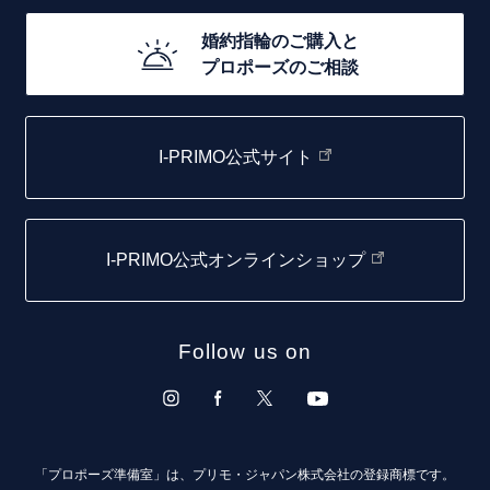
20万円台～
店舗一覧
婚約指輪のご購入と
10万円台～
プロポーズのご相談
札幌店
函館店
I-PRIMO公式サイト
取扱店)エヴァンスブライダル 旭川本店
仙台店
I-PRIMO公式オンラインショップ
青森店
弘前パークホテル店
Follow us on
秋田店
盛岡大通店
山形店
「プロポーズ準備室」は、プリモ・ジャパン株式会社の登録商標です。