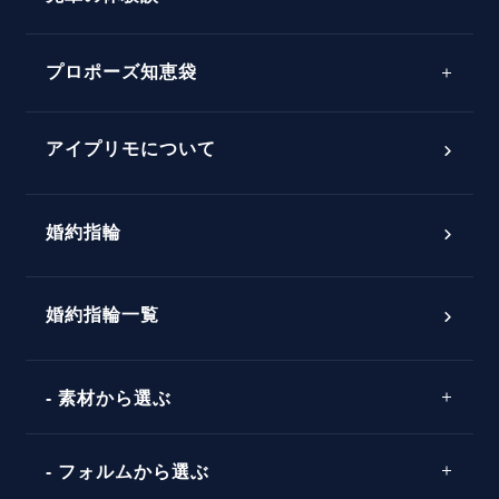
プロポーズサポートの流れ
プロポーズ知恵袋
スペシャルプロポーズイベント
プロポーズアイテム
アイプリモについて
プロポーズ意識調査結果一覧
婚約指輪
婚約指輪選び方ガイド
おすすめの婚約指輪
ダイヤモンドの品質とは？
®
パーフェクトプロポーズリング
婚約指輪一覧
素材から選ぶ
プロポーズの方法
プロポーズシチュエーション診断
プラチナ
タイミング
フォルムから選ぶ
婚約指輪マッチング診断