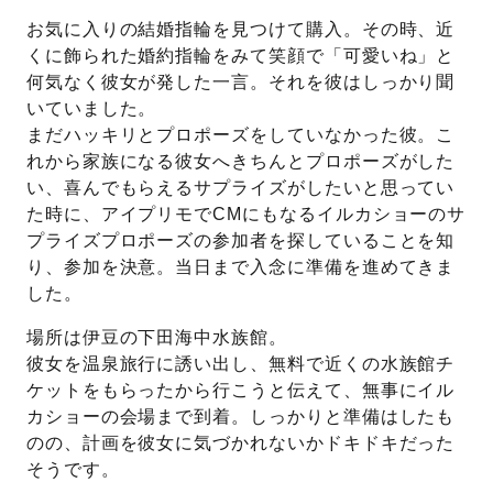
お気に入りの結婚指輪を見つけて購入。その時、近
プレゼント
プロポーズプラン検索
くに飾られた婚約指輪をみて笑顔で「可愛いね」と
何気なく彼女が発した一言。それを彼はしっかり聞
I-PRIMO公式オンラインショップ
場所
いていました。
まだハッキリとプロポーズをしていなかった彼。こ
言葉
れから家族になる彼女へきちんとプロポーズがした
Follow us on
い、喜んでもらえるサプライズがしたいと思ってい
エピソード
た時に、アイプリモでCMにもなるイルカショーのサ
プライズプロポーズの参加者を探していることを知
り、参加を決意。当日まで入念に準備を進めてきま
した。
場所は伊豆の下田海中水族館。
彼女を温泉旅行に誘い出し、無料で近くの水族館チ
ケットをもらったから行こうと伝えて、無事にイル
カショーの会場まで到着。しっかりと準備はしたも
のの、計画を彼女に気づかれないかドキドキだった
そうです。