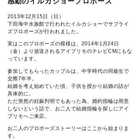
感動のイルカショープロポーズ
先輩の体験談
2013年12月15日（日）
下田海中水族館で行われたイルカショーでサプライ
プロポーズサポートの流れ
ズプロポーズが行われました。
プロポーズ知恵袋
スペシャルプロポーズイベント
実はこのプロポーズの模様は、2014年1月24日
（金）より放送されるアイプリモのテレビCMにもな
プロポーズアイテム
アイプリモについて
っています。
プロポーズ意識調査結果一覧
参加してもらったカップルは、中学時代の同級生で
ニュース
交際7年半。
婚約指輪選び方ガイド
おすすめの婚約指輪
結婚を考え始めていた頃、子供を授かり結婚の話が
具体的に。
ダイヤモンドの品質とは？
®
パーフェクトプロポーズリング
ただ突然の妊娠判明でもあった為、婚約指輪は用意
婚約指輪のご購入と
しないという話で、お二人で結婚指輪を探しにアイ
プロポーズのご相談
プリモへご来店。
プロポーズの方法
プロポーズシチュエーション診断
お二人のプロポーズストーリーはここから始まりま
す。
I-PRIMO公式サイト
タイミング
婚約指輪マッチング診断