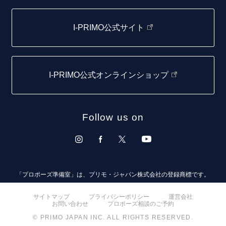
函館店
I-PRIMO公式サイト
取扱店)エヴァンスブライダル 旭川本店
仙台店
I-PRIMO公式オンラインショップ
青森店
弘前パークホテル店
Follow us on
秋田店
盛岡大通店
山形店
「プロポーズ準備室」は、プリモ・ジャパン株式会社の登録商標です。
郡山モルティ店
サイトマップ
プライバシーポリシー
運営会社
お問い合わせ
プロポーズ相談のご予約
いわき店
© PRIMO JAPAN INC. ALL RIGHTS RESERVED.