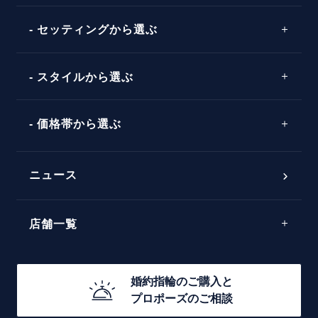
イエローゴールド
プレゼント
プロポーズプラン検索
ストレートライン
セッティングから選ぶ
ピンクゴールド
場所
ウェーブライン
ソリテール
コンビネーション
スタイルから選ぶ
言葉
V字ライン
ワンサイドメレ
エピソード
シンプル
価格帯から選ぶ
ダブルサイドメレ
フェミニン
50万円台～
ラインメレ
ニュース
モード
40万円台～
エレガント
店舗一覧
30万円台～
ゴージャス
20万円台～
店舗一覧
婚約指輪のご購入と
10万円台～
プロポーズのご相談
札幌店