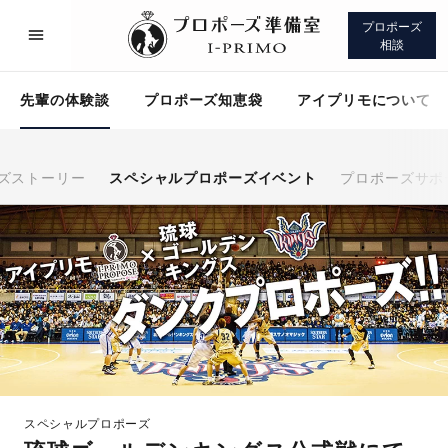
プロポーズ
相談
先輩の体験談
プロポーズ知恵袋
アイプリモについて
ズストーリー
スペシャルプロポーズイベント
プロポーズサポ
プロポーズサポート
先輩の体験談
プロポーズ知恵袋
アイプリモについて
スペシャルプロポーズ
プロポーズサポート