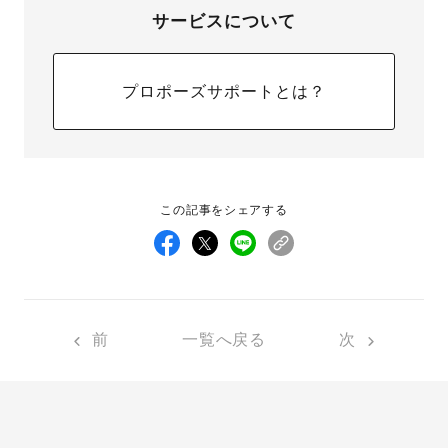
サービスについて
プロポーズサポートとは？
この記事をシェアする
前
一覧へ戻る
次