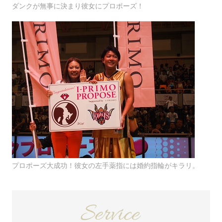
ダンクが無事に決まり彼女にプロポーズ！
プロポーズ大成功！彼女の左手薬指には婚約指輪がキラリ。