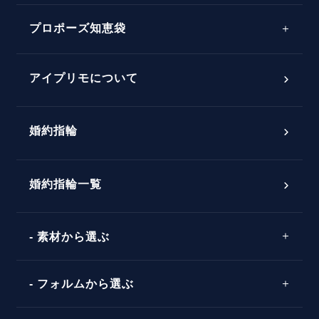
プロポーズサポートの流れ
プロポーズ知恵袋
スペシャルプロポーズイベント
プロポーズアイテム
アイプリモについて
プロポーズ意識調査結果一覧
婚約指輪
婚約指輪選び方ガイド
おすすめの婚約指輪
ダイヤモンドの品質とは？
®
パーフェクトプロポーズリング
婚約指輪一覧
素材から選ぶ
プロポーズの方法
プロポーズシチュエーション診断
プラチナ
タイミング
フォルムから選ぶ
婚約指輪マッチング診断
イエローゴールド
プレゼント