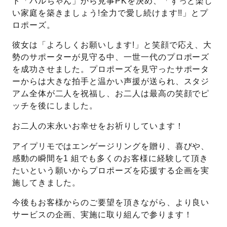
ト「パルちゃん」から見事PKを決め、「ずっと楽し
い家庭を築きましょう!全力で愛し続けます!!」とプ
プレゼント
プロポーズプラン検索
ロポーズ。
I-PRIMO公式オンラインショップ
場所
彼女は「よろしくお願いします!」と笑顔で応え、大
勢のサポーターが見守る中、一世一代のプロポーズ
言葉
を成功させました。プロポーズを見守ったサポータ
ーからは大きな拍手と温かい声援が送られ、スタジ
Follow us on
エピソード
アム全体が二人を祝福し、お二人は最高の笑顔でピ
ッチを後にしました。
お二人の末永いお幸せをお祈りしています！
アイプリモではエンゲージリングを贈り、喜びや、
感動の瞬間を1 組でも多くのお客様に経験して頂き
たいという願いからプロポーズを応援する企画を実
施してきました。
今後もお客様からのご要望を頂きながら、より良い
サービスの企画、実施に取り組んで参ります！