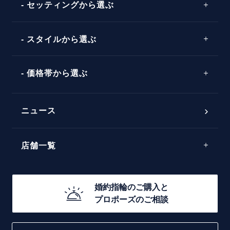
セッティングから選ぶ
ピンクゴールド
場所
ウェーブライン
ソリテール
コンビネーション
スタイルから選ぶ
言葉
V字ライン
ワンサイドメレ
エピソード
シンプル
価格帯から選ぶ
ダブルサイドメレ
フェミニン
50万円台～
ラインメレ
ニュース
モード
40万円台～
エレガント
店舗一覧
30万円台～
ゴージャス
20万円台～
店舗一覧
婚約指輪のご購入と
10万円台～
プロポーズのご相談
札幌店
函館店