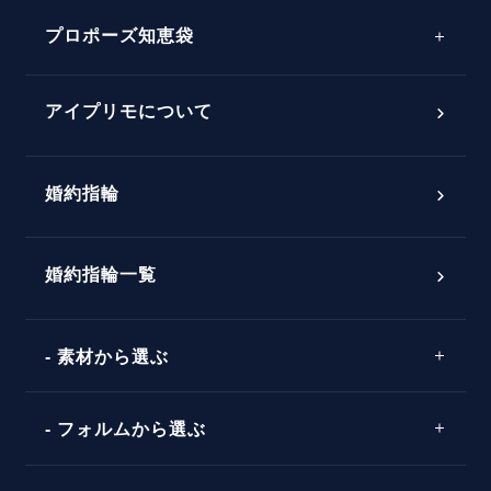
プロポーズサポートの流れ
プロポーズ知恵袋
スペシャルプロポーズイベント
プロポーズアイテム
アイプリモについて
プロポーズ意識調査結果一覧
婚約指輪
婚約指輪選び方ガイド
おすすめの婚約指輪
ダイヤモンドの品質とは？
®
パーフェクトプロポーズリング
婚約指輪一覧
素材から選ぶ
プロポーズの方法
プロポーズシチュエーション診断
プラチナ
タイミング
フォルムから選ぶ
婚約指輪マッチング診断
イエローゴールド
プレゼント
プロポーズプラン検索
ストレートライン