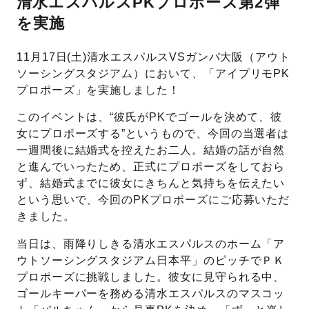
清水エスパルスPKプロポーズ第2弾
を実施
先輩の体験談
プロポーズサポートの流れ
11月17日(土)清水エスパルスVSガンバ大阪（アウト
ソーシングスタジアム）において、「アイプリモPK
プロポーズ知恵袋
スペシャルプロポーズイベント
プロポーズ」を実施しました！
このイベントは、“彼氏がPKでゴールを決めて、彼
プロポーズアイテム
アイプリモについて
女にプロポーズする”というもので、今回の当選者は
プロポーズ意識調査結果一覧
一週間後に結婚式を控えたお二人。結婚の話が自然
と進んでいったため、正式にプロポーズをしておら
ニュース
婚約指輪選び方ガイド
おすすめの婚約指輪
ず、結婚式までに彼女にきちんと気持ちを伝えたい
という思いで、今回のPKプロポーズにご応募いただ
ダイヤモンドの品質とは？
®
パーフェクトプロポーズリング
きました。
婚約指輪のご購入と
当日は、雨降りしきる清水エスパルスのホーム「ア
プロポーズのご相談
ウトソーシングスタジアム日本平」のピッチでＰＫ
プロポーズの方法
プロポーズに挑戦しました。彼女に見守られる中、
プロポーズシチュエーション診断
ゴールキーパーを務める清水エスパルスのマスコッ
I-PRIMO公式サイト
タイミング
婚約指輪マッチング診断