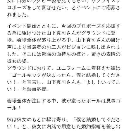
女に自分のラグビー姿を見てもらい、サプライズプ
ロポーズをして喜ばせたい、とイベントにご応募さ
プレゼント
プロポーズプラン検索
れました。
I-PRIMO公式オンラインショップ
場所
イベント開始とともに、今回のプロポーズを応援す
る為に駆けつけた山下真司さんがグラウンドに登
言葉
場。会場全体が盛り上がる中、山下真司さんの掛け
声により当選者のお二人がビジョンに映し出されま
Follow us on
エピソード
した。そこには緊張の面持ちの彼と、驚きの表情の
彼女の姿。
グラウンドにおりて、ユニフォームに着替えた彼は
「ゴールキックが決まったら、僕と結婚してくださ
い！」と宣言し、山下真司さんも「よし！いってこ
い！」と熱血応援。
会場全体が注目する中、彼が蹴ったボールは見事ゴ
ール！
彼は彼女のもとに駆け寄り、「僕と結婚してくださ
い！」と、彼女に内緒で用意した婚約指輪を差し出