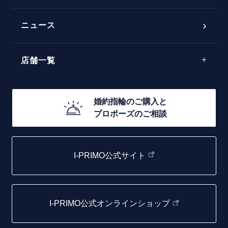
フェミニン
50万円台～
ラインメレ
ニュース
モード
40万円台～
エレガント
店舗一覧
30万円台～
ゴージャス
20万円台～
店舗一覧
婚約指輪のご購入と
10万円台～
プロポーズのご相談
札幌店
函館店
I-PRIMO公式サイト
取扱店)エヴァンスブライダル 旭川本店
仙台店
I-PRIMO公式オンラインショップ
青森店
弘前パークホテル店