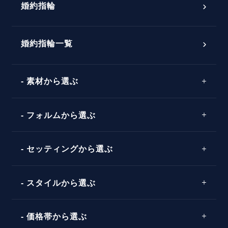
婚約指輪
婚約指輪選び方ガイド
おすすめの婚約指輪
ダイヤモンドの品質とは？
®
パーフェクトプロポーズリング
婚約指輪一覧
素材から選ぶ
プロポーズの方法
プロポーズシチュエーション診断
プラチナ
タイミング
フォルムから選ぶ
婚約指輪マッチング診断
イエローゴールド
プレゼント
プロポーズプラン検索
ストレートライン
セッティングから選ぶ
ピンクゴールド
場所
ウェーブライン
ソリテール
コンビネーション
スタイルから選ぶ
言葉
V字ライン
ワンサイドメレ
エピソード
シンプル
価格帯から選ぶ
ダブルサイドメレ