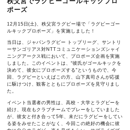
秩父宮でラグビーゴールキックプロ
ポーズ
先輩の体験談
プロポーズサポートの流れ
12月15日(土)、秩父宮ラグビー場で「ラグビーゴー
ルキックプロポーズ」を実施しました！
プロポーズ知恵袋
スペシャルプロポーズイベント
当日は、ジャパンラグビー トップリーグ、サントリ
ーサンゴリアス対NTTコミュニケーションズシャイ
プロポーズアイテム
アイプリモについて
ニングアークス戦において、プロポーズ企画を実施
プロポーズ意識調査結果一覧
しました。このイベントは、“彼氏がゴールキックを
決めて、彼女にプロポーズする”というもので、今
ニュース
婚約指輪選び方ガイド
おすすめの婚約指輪
回、ラグビーといえばこの方、山下真司さんが応援
に駆けつけ、観客とともにプロポーズを見守りまし
ダイヤモンドの品質とは？
®
パーフェクトプロポーズリング
た。
婚約指輪のご購入と
イベント当選者の男性は、高校・大学とラグビーを
プロポーズのご相談
続け、現在もクラブチームでプレーをしていました
プロポーズの方法
が、彼女と付き合って5年、未だにラグビーをしてい
プロポーズシチュエーション診断
る姿をみせたことがなく、今回この絶好の機会に彼
I-PRIMO公式サイト
タイミング
婚約指輪マッチング診断