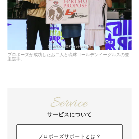
プロポーズが成功したお二人と琉球ゴールデンイーグルスの並
里選手。
サービスについて
プロポーズサポートとは？