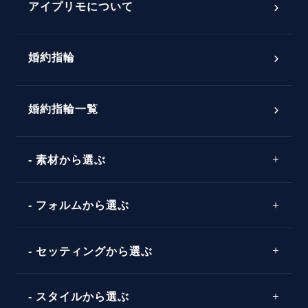
プロポーズアイテム
アイプリモについて
プロポーズ意識調査結果一覧
婚約指輪
婚約指輪選び方ガイド
おすすめの婚約指輪
ダイヤモンドの品質とは？
®
パーフェクトプロポーズリング
婚約指輪一覧
素材から選ぶ
プロポーズの方法
プロポーズシチュエーション診断
プラチナ
タイミング
フォルムから選ぶ
婚約指輪マッチング診断
イエローゴールド
プレゼント
プロポーズプラン検索
ストレートライン
セッティングから選ぶ
ピンクゴールド
場所
ウェーブライン
ソリテール
コンビネーション
スタイルから選ぶ
言葉