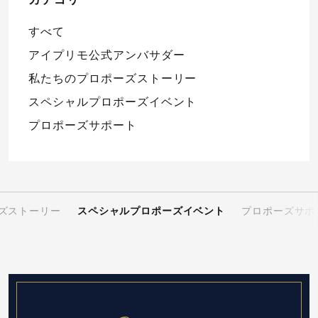
すべて
アイプリモ公式アンバサダー
私たちのプロポーズストーリー
スペシャルプロポーズイベント
プロポーズサポート
ズストーリー
スペシャルプロポーズイベント
プロポーズサポ