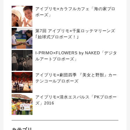
アイプリモ×カラフルカフェ「海の家プロ
ポーズ」
第7回 アイプリモ×千葉ロッテマリーンズ
｢始球式プロポーズ！｣
I-PRIMO×FLOWERS by NAKED「デジタ
ルアートプロポーズ」
アイプリモ×劇団四季 『美女と野獣』カー
テンコールプロポーズ
アイプリモ×清水エスパルス「PKプロポー
ズ」2016
カテゴリ