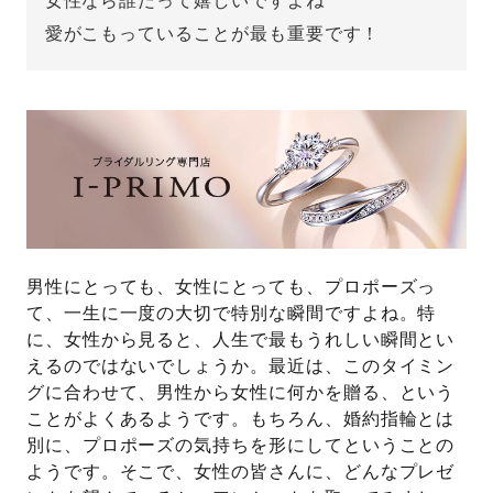
女性なら誰だって嬉しいですよね
愛がこもっていることが最も重要です！
先輩の体験談
プロポーズサポートの流れ
プロポーズ知恵袋
スペシャルプロポーズイベント
プロポーズアイテム
アイプリモについて
プロポーズ意識調査結果一覧
ニュース
婚約指輪選び方ガイド
男性にとっても、女性にとっても、プロポーズっ
おすすめの婚約指輪
て、一生に一度の大切で特別な瞬間ですよね。特
ダイヤモンドの品質とは？
®
に、女性から見ると、人生で最もうれしい瞬間とい
パーフェクトプロポーズリング
婚約指輪のご購入と
えるのではないでしょうか。最近は、このタイミン
プロポーズのご相談
グに合わせて、男性から女性に何かを贈る、という
ことがよくあるようです。もちろん、婚約指輪とは
プロポーズの方法
プロポーズシチュエーション診断
別に、プロポーズの気持ちを形にしてということの
ようです。そこで、女性の皆さんに、どんなプレゼ
I-PRIMO公式サイト
タイミング
婚約指輪マッチング診断