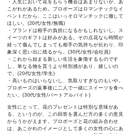
・人生において花をもらう機会はあまりないが、あ
こがれがあるため。プロポーズはロマンチックなイ
ベントだから、ここはいっそロマンチックに徹して
ほしい。(20代/女性/無職)
・ブランドは相手の負担になるかもしれないし、ス
イーツのギフトは好みがある。その点花なら時間が
経って傷んでしまっても相手の気持ちが伝わり、印
象深く思い出に残るから。(30代/女性/会社員)
・これから始まる新しい生活を象徴するものです
し、単なる物を貰うより特別感があり、嬉しいの
で。(20代/女性/学生)
・高いものはいらないし、気取りすぎなのもいや。
プロポーズの返事後に二人で一緒にスイーツを食べ
たい。(30代/女性/パートアルバイト)
女性にとって、花のプレゼントは特別な意味があ
る、というのが、この回答を選んだ方の多くの意見
からうかがえます。プロポーズと花の組み合わせ
は、あこがれのイメージとして多くの女性の心にあ