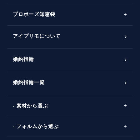
プロポーズサポートの流れ
プロポーズ知恵袋
スペシャルプロポーズイベント
プロポーズアイテム
アイプリモについて
プロポーズ意識調査結果一覧
婚約指輪
婚約指輪選び方ガイド
おすすめの婚約指輪
ダイヤモンドの品質とは？
®
パーフェクトプロポーズリング
婚約指輪一覧
素材から選ぶ
プロポーズの方法
プロポーズシチュエーション診断
プラチナ
タイミング
フォルムから選ぶ
婚約指輪マッチング診断
イエローゴールド
プレゼント