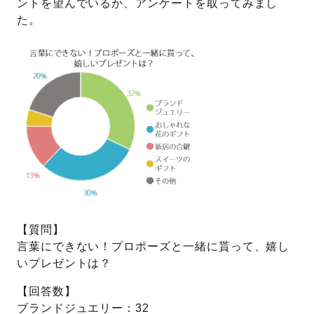
ントを望んでいるか、アンケートを取ってみまし
た。
プレゼント
プロポーズプラン検索
I-PRIMO公式オンラインショップ
場所
言葉
Follow us on
エピソード
【質問】
言葉にできない！プロポーズと一緒に貰って、嬉し
いプレゼントは？
【回答数】
ブランドジュエリー：32