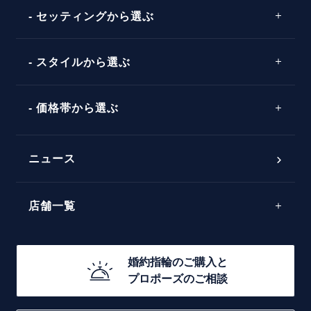
プロポーズプラン検索
ストレートライン
セッティングから選ぶ
ピンクゴールド
場所
ウェーブライン
ソリテール
コンビネーション
スタイルから選ぶ
言葉
V字ライン
ワンサイドメレ
エピソード
シンプル
価格帯から選ぶ
ダブルサイドメレ
フェミニン
50万円台～
ラインメレ
ニュース
モード
40万円台～
エレガント
店舗一覧
30万円台～
ゴージャス
20万円台～
店舗一覧
婚約指輪のご購入と
10万円台～
プロポーズのご相談
札幌店