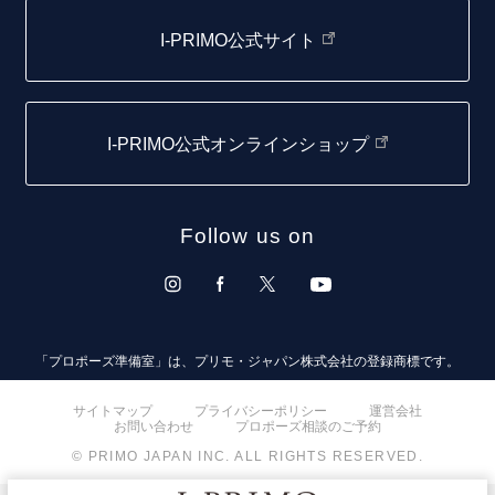
函館店
I-PRIMO公式サイト
取扱店)エヴァンスブライダル 旭川本店
仙台店
I-PRIMO公式オンラインショップ
青森店
弘前パークホテル店
Follow us on
秋田店
盛岡大通店
山形店
「プロポーズ準備室」は、プリモ・ジャパン株式会社の登録商標です。
郡山モルティ店
サイトマップ
プライバシーポリシー
運営会社
お問い合わせ
プロポーズ相談のご予約
いわき店
© PRIMO JAPAN INC. ALL RIGHTS RESERVED.
取扱店)オペラ福島店