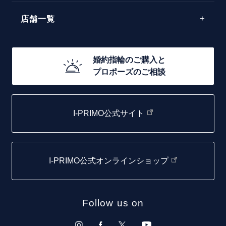
エレガント
店舗一覧
30万円台～
ゴージャス
20万円台～
店舗一覧
婚約指輪のご購入と
10万円台～
プロポーズのご相談
札幌店
函館店
I-PRIMO公式サイト
取扱店)エヴァンスブライダル 旭川本店
仙台店
I-PRIMO公式オンラインショップ
青森店
弘前パークホテル店
Follow us on
秋田店