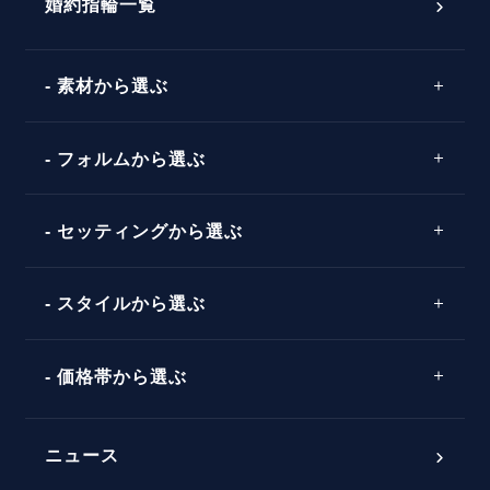
パーフェクトプロポーズリング
婚約指輪一覧
素材から選ぶ
プロポーズの方法
プロポーズシチュエーション診断
プラチナ
タイミング
フォルムから選ぶ
婚約指輪マッチング診断
イエローゴールド
プレゼント
プロポーズプラン検索
ストレートライン
セッティングから選ぶ
ピンクゴールド
場所
ウェーブライン
ソリテール
コンビネーション
スタイルから選ぶ
言葉
V字ライン
ワンサイドメレ
エピソード
シンプル
価格帯から選ぶ
ダブルサイドメレ
フェミニン
50万円台～
ラインメレ
ニュース
モード
40万円台～