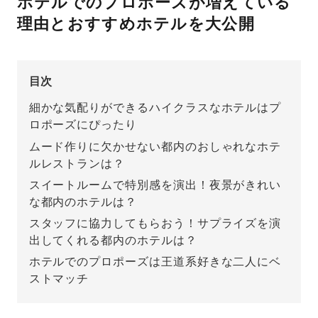
ホテルでのプロポーズが増えている
理由とおすすめホテルを大公開
先輩の体験談
プロポーズサポートの流れ
プロポーズ知恵袋
目次
スペシャルプロポーズイベント
細かな気配りができるハイクラスなホテルはプ
プロポーズアイテム
ロポーズにぴったり
アイプリモについて
ムード作りに欠かせない都内のおしゃれなホテ
プロポーズ意識調査結果一覧
ルレストランは？
ニュース
スイートルームで特別感を演出！夜景がきれい
婚約指輪選び方ガイド
おすすめの婚約指輪
な都内のホテルは？
ダイヤモンドの品質とは？
®
パーフェクトプロポーズリング
スタッフに協力してもらおう！サプライズを演
婚約指輪のご購入と
出してくれる都内のホテルは？
プロポーズのご相談
ホテルでのプロポーズは王道系好きな二人にベ
ストマッチ
プロポーズの方法
プロポーズシチュエーション診断
I-PRIMO公式サイト
タイミング
婚約指輪マッチング診断