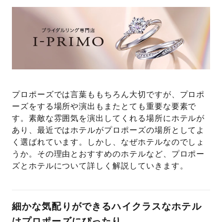
プレゼント
プロポーズプラン検索
I-PRIMO公式オンラインショップ
場所
言葉
Follow us on
エピソード
プロポーズでは言葉ももちろん大切ですが、プロポ
ーズをする場所や演出もまたとても重要な要素で
す。素敵な雰囲気を演出してくれる場所にホテルが
あり、最近ではホテルがプロポーズの場所としてよ
く選ばれています。しかし、なぜホテルなのでしょ
うか。その理由とおすすめのホテルなど、プロポー
ズとホテルについて詳しく解説していきます。
細かな気配りができるハイクラスなホテル
はプロポーズにぴったり