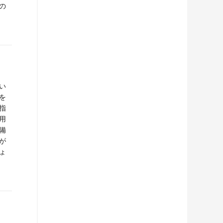
の
い
を
指
用
備
が
ょ