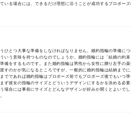
っている場合には、できるだけ理想に沿うことが成功するプロポーズ
もうひとつ大事な準備をしなければなりません。婚約指輪の準備につ
どういう意味を持つものなのでしょうか。婚約指輪には「結婚の約束
に準備をするものです。また婚約指輪は男性から女性に贈り左手の薬
し渡すのかが気になるところですが、一般的に婚約指輪は結納までに
納までであれば婚約指輪はプロポーズ前でもプロポーズ後でもいつ準
、まず彼女の指輪のサイズとどういうデザインにするかを決める必要
買う場合には事前にサイズとどんなデザインが好みか聞くとよいでし
す。