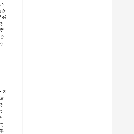
い
行か
結婚
る
度
で
う
ーズ
確
る
て
所、
で
手