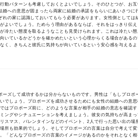
な行動パターンも考慮しておくとよいでしょう。そのひとつが、お互
結婚への意思が固まったら両家に結婚の承諾をもらいにあいさつに
ぞれの家に認識しておいてもらう必要があります。女性側としては
方がよいでしょう。ためらう理由があるならば、それをはっきり伝え
性が冷たい態度を取るようなことも見受けられます。これは冷たい態
り向いているかどうかを確かめたいという心理からくる場合があるの
はなく、きちんと彼氏に気持ちが向いているという安心感を与えるよ
ポーズして成功するかは分からないものです。男性は「もしプロポ
ぱいでしょう。プロポーズを成功させるためにも女性の結婚への意思
。ではプロポーズ前に、どのような言葉が相手の結婚の意志を確認す
イミングやシチュエーションを考えましょう。彼女の気持ちが高まっ
リスマス、バレンタインなどのイベント、2人で行った思い出の場
な場所も効果的でしょう。そしてプロポーズの言葉は自分で考えて変
す。「どんなプロポーズの言葉のイメージがあるのかをそれとなく相