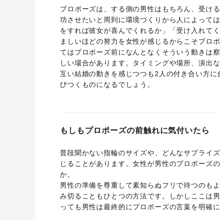
プロポーズは、する側の男性はもちろん、受け
功させたいと周到に環境づくりから人によって
をすれば彼女が喜んでくれるか」「受け入れて
ましいほどの努力を女性が感じるからこそプロ
てはプロポーズ前になんとなくそういう動きは
しい場合があります。タイミングや場所、演出
互い結婚の動きを感じつつも2人の付き合い方に
びつくものになるでしょう。
もしもプロポーズの前触れに気付いたら
普段聞かない指輪のサイズや、どんなサプライ
じることがあります。女性が男性のプロポーズ
か。
男性の準備を尊重して素知らぬフリで待つのも
み切ることもひとつの方法です。しかしここは
っても男性は最終的にプロポーズの言葉を明確