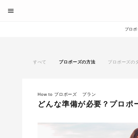
プロポ
プロポーズサポート
先輩の体験談
アイプリモ公式アンバサダ
プロポーズ
すべて
プロポーズの方法
プロポーズの
プロポーズサポートの流れ
私のプロポーズストーリー
スペシャルプロポーズイベント
スペシャルプロポーズイベ
プロポーズアイテム
プロポーズサポート
婚約指輪
How to プロポーズ
プラン
おすすめの婚約指輪
®
どんな準備が必要？プロポ
パーフェクトプロポーズリング