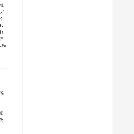
成
ズ
ぐ
し
れ
お
に結
感
踏
あ