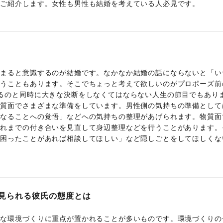
てご紹介します。女性も男性も結婚を考えている人必見です。
深まると意識するのが結婚です。なかなか結婚の話にならないと「い
まうこともあります。そこでちょっと考えて欲しいのがプロポーズ前
るのと同時に大きな決断をしなくてはならない人生の節目でもあり
物質面でさまざまな準備をしています。男性側の気持ちの準備として
くなることへの覚悟」などへの気持ちの整理があげられます。物質面
これまでの付き合いを見直して身辺整理などを行うことがあります。
「困ったことがあれば相談してほしい」など隠しごとをしてほしくな
見られる彼氏の態度とは
まな環境づくりに重点が置かれることが多いものです。環境づくりの