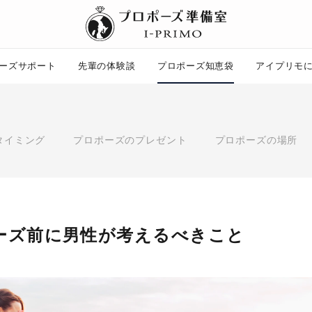
ーズサポート
先輩の体験談
プロポーズ知恵袋
アイプリモ
プロポーズ知恵袋
ー
ピックアップ
タイミング
プロポーズのプレゼント
プロポーズの場所
プロポーズ意識調査結果一覧
婚約指輪選び方ガイド
ント
ダイヤモンドの品質とは？
コラム
プロポーズの方法
タイミング
プレゼント
ーズ前に男性が考えるべきこと
場所
言葉
エピソード
アイプリモについて
ニュース