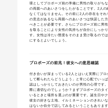
環としてプロポーズ前の準備に男性の取りがち
の両親へのあいさつをしたがることです。2人の
なくてはなりません。その前に2人の存在をそれ
の意志があるなら両親へのあいさつは快諾した
べきことが必要です。さらにプロポーズ前に男
を取ることにより女性の気持ちが自分にしっか
す。女性は冷たい態度をそのまま受け取るので
にするとよいでしょう。
プロポーズの前兆！彼女への意思確認
付き合いが深まっている2人とはいえ実際にプロ
して断られたらどうしよう」と常に心配でいっ
認はしっかりしておきたいのが男性の心理です
際に適切なのでしょうか？まずプロポーズのタ
いるときと場所を選ぶのが重要です。誕生日やク
彼女の好きな土地、イルミネーションのきれい
はないか自分で話してみるということもありま