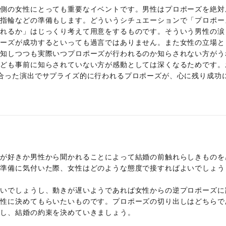
る側の女性にとっても重要なイベントです。男性はプロポーズを絶対
は指輪などの準備もします。どういうシチュエーションで「プロポー
くれるか」はじっくり考えて用意をするものです。そういう男性の涙
ポーズが成功するといっても過言ではありません。また女性の立場と
察知しつつも実際いつプロポーズが行われるのか知らされない方がう
なども事前に知らされていない方が感動としては深くなるためです。
合った演出でサプライズ的に行われるプロポーズが、心に残り成功
ズが好きか男性から聞かれることによって結婚の前触れらしきものを
の準備に気付いた際、女性はどのような態度で接すればよいでしょう
よいでしょうし、動きが遅いようであれば女性からの逆プロポーズに
男性に決めてもらいたいものです。プロポーズの切り出しはどちらで
にし、結婚の約束を決めていきましょう。