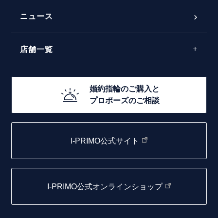
50万円台～
ラインメレ
ニュース
モード
40万円台～
エレガント
店舗一覧
30万円台～
ゴージャス
20万円台～
店舗一覧
婚約指輪のご購入と
10万円台～
プロポーズのご相談
札幌店
函館店
I-PRIMO公式サイト
取扱店)エヴァンスブライダル 旭川本店
仙台店
I-PRIMO公式オンラインショップ
青森店
弘前パークホテル店