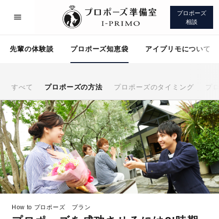
プロポーズ
相談
先輩の体験談
プロポーズ知恵袋
アイプリモについて
すべて
プロポーズの方法
プロポーズのタイミング
プ
プロポーズサポート
先輩の体験談
プロポーズ知恵袋
アイプリモについて
How to プロポーズ
プラン
プロポーズサポート