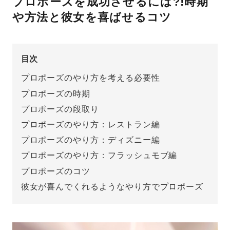
プロポーズを成功させるには?!時期
や方法と彼女を喜ばせるコツ
先輩の体験談
プロポーズサポートの流れ
プロポーズ知恵袋
目次
スペシャルプロポーズイベント
プロポーズのやり方を考える必要性
プロポーズアイテム
アイプリモについて
プロポーズの時期
プロポーズの段取り
プロポーズ意識調査結果一覧
プロポーズのやり方：レストラン編
ニュース
婚約指輪選び方ガイド
おすすめの婚約指輪
プロポーズのやり方：ディズニー編
プロポーズのやり方：フラッシュモブ編
ダイヤモンドの品質とは？
®
パーフェクトプロポーズリング
婚約指輪のご購入と
プロポーズのコツ
プロポーズのご相談
彼女が喜んでくれるようなやり方でプロポーズ
プロポーズの方法
プロポーズシチュエーション診断
I-PRIMO公式サイト
タイミング
婚約指輪マッチング診断