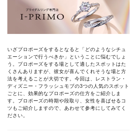
プレゼント
プロポーズプラン検索
I-PRIMO公式オンラインショップ
場所
言葉
いざプロポーズをするとなると「どのようなシチュ
Follow us on
エピソード
エーションで行うべきか」ということに悩むでしょ
う。プロポーズをする場として適したスポットはた
くさんありますが、彼女が喜んでくれそうな場と方
法を考えることが大切です。今回は、レストラン・
ディズニー・フラッシュモブの3つの人気のスポット
ごとに、効果的なプロポーズの仕方をご紹介しま
す。プロポーズの時期や段取り、女性を喜ばせるコ
ツもご紹介しますので、あわせて参考にしてみてく
ださい。