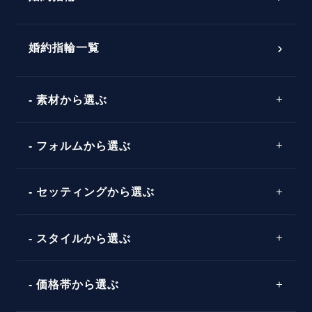
婚約指輪選び方ガイド
おすすめの婚約指輪
ダイヤモンドの品質とは？
®
パーフェクトプロポーズリング
婚約指輪一覧
素材から選ぶ
プロポーズの方法
プロポーズシチュエーション診断
プラチナ
タイミング
フォルムから選ぶ
婚約指輪マッチング診断
イエローゴールド
プレゼント
プロポーズプラン検索
ストレートライン
セッティングから選ぶ
ピンクゴールド
場所
ウェーブライン
ソリテール
コンビネーション
スタイルから選ぶ
言葉
V字ライン
ワンサイドメレ
エピソード
シンプル
価格帯から選ぶ
ダブルサイドメレ
フェミニン