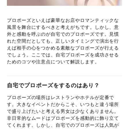
プレゼント
プロポーズプラン検索
プロポーズといえば豪華なお店やロマンティックな
I-PRIMO公式オンラインショップ
場所
風景を舞台にするべきと考えがちです。しかし、意
外と感動を呼ぶのが自宅でのプロポーズです。見慣
言葉
れた空間だとしても、正しいタイミングで演出を行
Follow us on
えば相手の心をつかめる素敵なプロポーズが行える
エピソード
でしょう。ここでは、自宅プロポーズを成功させる
ためのコツや注意点について解説します。
自宅でプロポーズをするのはあり？
プロポーズの場所はレストランやホテルが定番で
す。大きなイベントだからこそ、いつもと違う場所
で盛り上げたいと考える男女は少なくありません。
非日常的なムードはプロポーズを感動的に飾り立て
てくれます。しかし、自宅でのプロポーズは人気が