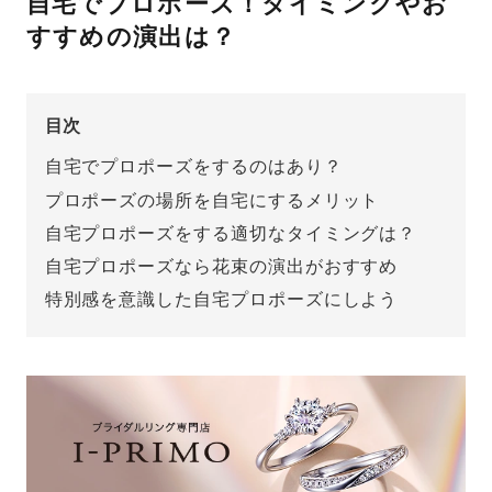
自宅でプロポーズ！タイミングやお
すすめの演出は？
先輩の体験談
プロポーズサポートの流れ
プロポーズ知恵袋
目次
スペシャルプロポーズイベント
自宅でプロポーズをするのはあり？
プロポーズアイテム
アイプリモについて
プロポーズの場所を自宅にするメリット
自宅プロポーズをする適切なタイミングは？
プロポーズ意識調査結果一覧
自宅プロポーズなら花束の演出がおすすめ
ニュース
婚約指輪選び方ガイド
おすすめの婚約指輪
特別感を意識した自宅プロポーズにしよう
ダイヤモンドの品質とは？
®
パーフェクトプロポーズリング
婚約指輪のご購入と
プロポーズのご相談
プロポーズの方法
プロポーズシチュエーション診断
I-PRIMO公式サイト
タイミング
婚約指輪マッチング診断