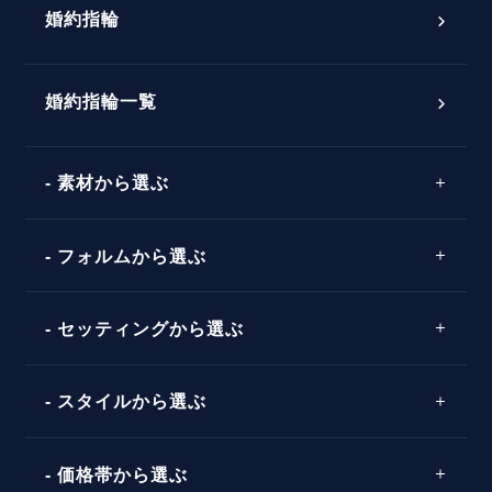
婚約指輪
婚約指輪選び方ガイド
おすすめの婚約指輪
ダイヤモンドの品質とは？
®
パーフェクトプロポーズリング
婚約指輪一覧
素材から選ぶ
プロポーズの方法
プロポーズシチュエーション診断
プラチナ
タイミング
フォルムから選ぶ
婚約指輪マッチング診断
イエローゴールド
プレゼント
プロポーズプラン検索
ストレートライン
セッティングから選ぶ
ピンクゴールド
場所
ウェーブライン
ソリテール
コンビネーション
スタイルから選ぶ
言葉
V字ライン
ワンサイドメレ
エピソード
シンプル
価格帯から選ぶ