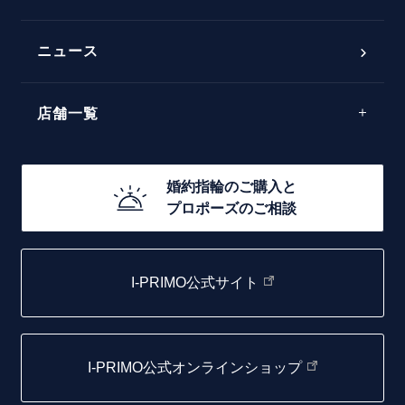
ダブルサイドメレ
フェミニン
50万円台～
ラインメレ
ニュース
モード
40万円台～
エレガント
店舗一覧
30万円台～
ゴージャス
20万円台～
店舗一覧
婚約指輪のご購入と
10万円台～
プロポーズのご相談
札幌店
函館店
I-PRIMO公式サイト
取扱店)エヴァンスブライダル 旭川本店
仙台店
I-PRIMO公式オンラインショップ
青森店