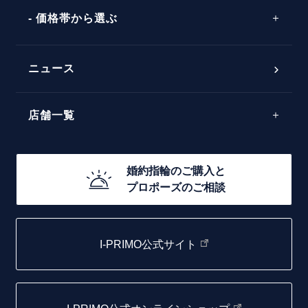
エピソード
シンプル
価格帯から選ぶ
ダブルサイドメレ
フェミニン
50万円台～
ラインメレ
ニュース
モード
40万円台～
エレガント
店舗一覧
30万円台～
ゴージャス
20万円台～
店舗一覧
婚約指輪のご購入と
10万円台～
プロポーズのご相談
札幌店
函館店
I-PRIMO公式サイト
取扱店)エヴァンスブライダル 旭川本店
仙台店