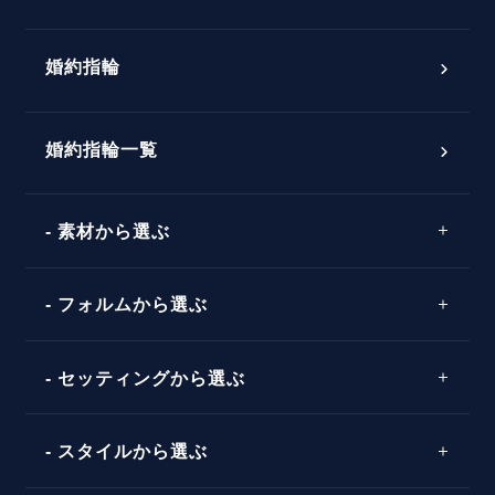
プロポーズ意識調査結果一覧
婚約指輪
婚約指輪選び方ガイド
おすすめの婚約指輪
ダイヤモンドの品質とは？
®
パーフェクトプロポーズリング
婚約指輪一覧
素材から選ぶ
プロポーズの方法
プロポーズシチュエーション診断
プラチナ
タイミング
フォルムから選ぶ
婚約指輪マッチング診断
イエローゴールド
プレゼント
プロポーズプラン検索
ストレートライン
セッティングから選ぶ
ピンクゴールド
場所
ウェーブライン
ソリテール
コンビネーション
スタイルから選ぶ
言葉
V字ライン
ワンサイドメレ