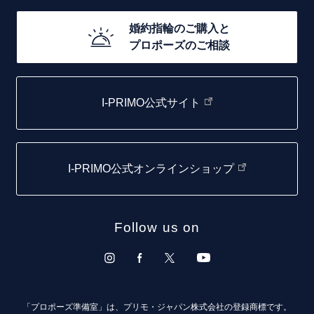
20万円台～
店舗一覧
婚約指輪のご購入と
10万円台～
プロポーズのご相談
札幌店
函館店
I-PRIMO公式サイト
取扱店)エヴァンスブライダル 旭川本店
仙台店
I-PRIMO公式オンラインショップ
青森店
弘前パークホテル店
Follow us on
秋田店
盛岡大通店
山形店
「プロポーズ準備室」は、プリモ・ジャパン株式会社の登録商標です。