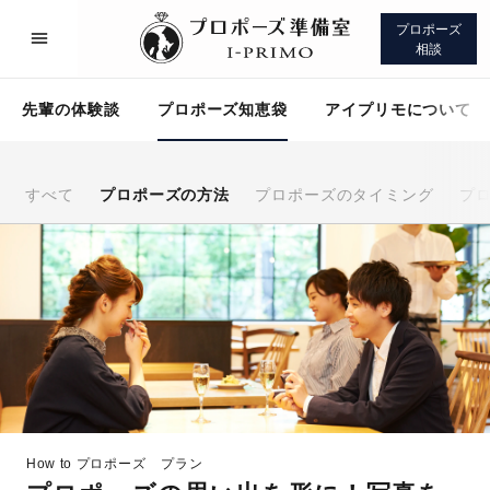
プロポーズ
相談
先輩の体験談
プロポーズ知恵袋
アイプリモについて
すべて
プロポーズの方法
プロポーズのタイミング
プ
プロポーズサポート
先輩の体験談
プロポーズ知恵袋
アイプリモについて
How to プロポーズ
プラン
プロポーズサポート