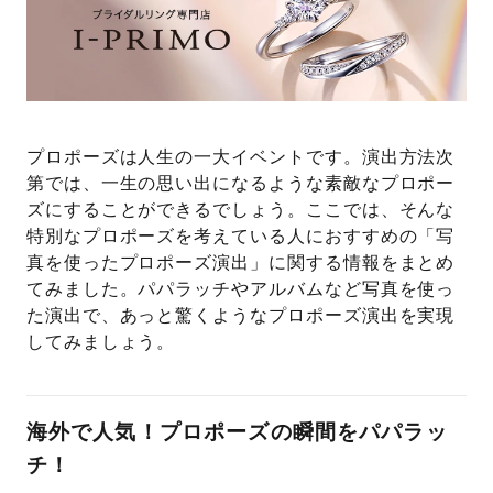
プレゼント
プロポーズプラン検索
I-PRIMO公式オンラインショップ
場所
言葉
プロポーズは人生の一大イベントです。演出方法次
Follow us on
第では、一生の思い出になるような素敵なプロポー
エピソード
ズにすることができるでしょう。ここでは、そんな
特別なプロポーズを考えている人におすすめの「写
真を使ったプロポーズ演出」に関する情報をまとめ
てみました。パパラッチやアルバムなど写真を使っ
た演出で、あっと驚くようなプロポーズ演出を実現
してみましょう。
海外で人気！プロポーズの瞬間をパパラッ
チ！