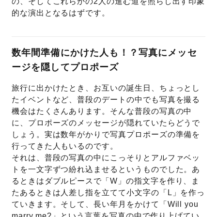
の、そしてこれらかの2人の進む道を照らし出す印象
的な演出となるはずです。
数年間準備にかけた人も！？写真にメッセ
ージを隠してプロポーズ
旅行に出かけたとき、お互いの誕生日、ちょっとし
たイベントなど、普段のデートの中でも写真を撮る
機会はたくさんあります。そんな普段の写真の中
に、プロポーズのメッセージが隠れていたらどうで
しょう。実は数年がかりで写真プロポーズの準備を
行ってきた人もいるのです。
それは、普段の写真の中にこっそりとアルファベッ
トを一文字ずつ紛れ込ませるというものでした。あ
るときはダブルピースで「W」の指文字を作り、ま
たあるときは人差し指を立てて小文字の「L」を作っ
ていきます。そして、長い年月をかけて「Will you
marry me?」という言葉を写真の中で作り上げてい