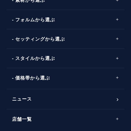
素材から選ぶ
プロポーズの方法
プロポーズシチュエーション診断
プラチナ
タイミング
フォルムから選ぶ
婚約指輪マッチング診断
イエローゴールド
プレゼント
プロポーズプラン検索
ストレートライン
セッティングから選ぶ
ピンクゴールド
場所
ウェーブライン
ソリテール
コンビネーション
スタイルから選ぶ
言葉
V字ライン
ワンサイドメレ
エピソード
シンプル
価格帯から選ぶ
ダブルサイドメレ
フェミニン
50万円台～
ラインメレ
ニュース
モード
40万円台～
エレガント
店舗一覧
30万円台～
ゴージャス