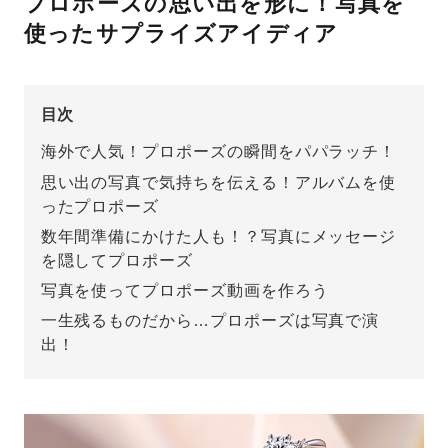
プロポーズの思い出を形に！写真を
使ったサプライズアイディア
先輩の体験談
プロポーズサポートの流れ
プロポーズ知恵袋
目次
スペシャルプロポーズイベント
海外で人気！プロポーズの瞬間をパパラッチ！
プロポーズアイテム
アイプリモについて
思い出の写真で気持ちを伝える！アルバムを使
ったプロポーズ
プロポーズ意識調査結果一覧
数年間準備にかけた人も！？写真にメッセージ
ニュース
を隠してプロポーズ
婚約指輪選び方ガイド
おすすめの婚約指輪
写真を使ってプロポーズ動画を作ろう
ダイヤモンドの品質とは？
®
パーフェクトプロポーズリング
一生残るものだから…プロポーズは写真で演
婚約指輪のご購入と
出！
プロポーズのご相談
プロポーズの方法
プロポーズシチュエーション診断
I-PRIMO公式サイト
タイミング
婚約指輪マッチング診断