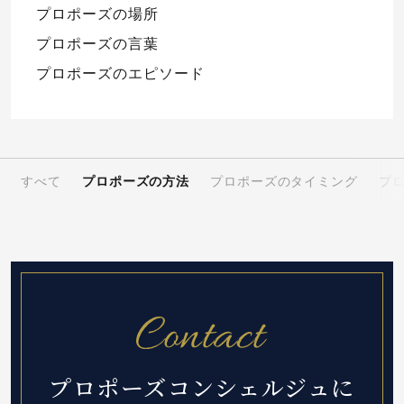
プロポーズの場所
プロポーズの言葉
プロポーズのエピソード
すべて
プロポーズの方法
プロポーズのタイミング
プ
プロポーズコンシェルジュに