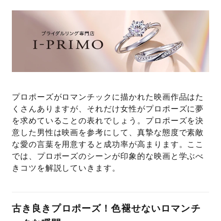
プレゼント
プロポーズプラン検索
I-PRIMO公式オンラインショップ
場所
言葉
Follow us on
エピソード
プロポーズがロマンチックに描かれた映画作品はた
くさんありますが、それだけ女性がプロポーズに夢
を求めていることの表れでしょう。プロポーズを決
意した男性は映画を参考にして、真摯な態度で素敵
な愛の言葉を用意すると成功率が高まります。ここ
では、プロポーズのシーンが印象的な映画と学ぶべ
きコツを解説していきます。
古き良きプロポーズ！色褪せないロマンチ