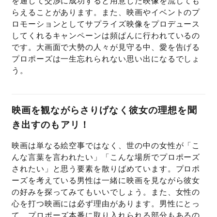
を通して交渉に成功すると用意した映像を流しても
らえることがあります。また、映画やイベントのプ
ロモーションとしてサプライズ映像をプロデュース
してくれるキャンペーンは頻ぱんに行われているの
です。大画面で大勢の人々が見守る中、愛を告げる
プロポーズは一生忘れられない思い出になるでしょ
う。
映画を観ながらさりげなく彼女の理想を聞
き出すのもアリ！
映画は単なる絵空事ではなく、世の中の女性が「こ
んな言葉を言われたい」「こんな場所でプロポーズ
されたい」と思う要素を散りばめています。プロポ
ーズを考えている男性は一緒に映画を見ながら彼女
の好みを探ってみてもいいでしょう。また、女性の
心を打つ映画には必ず理由があります。男性にとっ
て、プロポーズ本番に取り入れられる部分もあるの