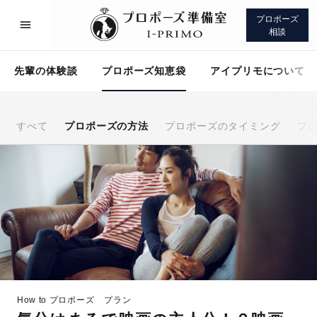
プロポーズ
相談
先輩の体験談
プロポーズ知恵袋
アイプリモについて
すべて
プロポーズの方法
プロポーズのタイミング
プ
プロポーズサポート
先輩の体験談
プロポーズ知恵袋
アイプリモについて
How to プロポーズ
プラン
プロポーズサポート