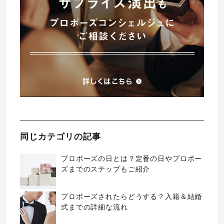
同じカテゴリの記事
プロポーズの日とは？定番の日やプロポー
ズまでのステップもご紹介
プロポーズされたらどうする？入籍＆結婚
式までの詳細な流れ