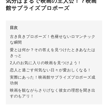
気分はまるで映画の主人公！？映画
館サプライズプロポーズ
先輩の体験談
プロポーズサポートの流れ
プロポーズ知恵袋
目次
スペシャルプロポーズイベント
古き良きプロポーズ！色褪せないロマンチック
プロポーズアイテム
な瞬間
アイプリモについて
愛とは何か？その答えを見つけたときあなたは
プロポーズ意識調査結果一覧
きっと
ニュース
2人のお気に入りの映画を見つけよう！
婚約指輪選び方ガイド
おすすめの婚約指輪
恋人と過ごす何気ない日々が愛おしくなる！
ダイヤモンドの品質とは？
®
パーフェクトプロポーズリング
実際にあった！映画館サプライズプロポーズ成
婚約指輪のご購入と
功例
プロポーズのご相談
映画を観ながらさりげなく彼女の理想を聞き出
プロポーズの方法
すのもアリ！
プロポーズシチュエーション診断
I-PRIMO公式サイト
タイミング
婚約指輪マッチング診断