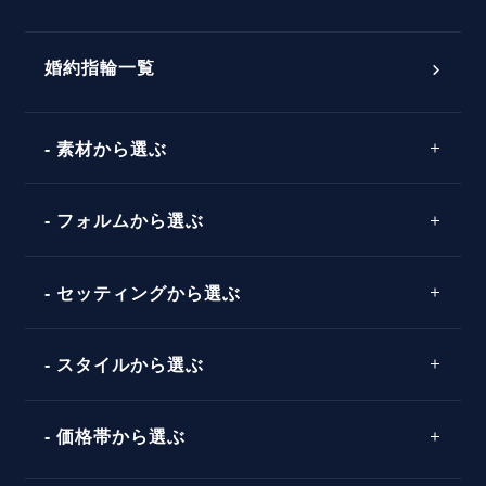
婚約指輪選び方ガイド
おすすめの婚約指輪
ダイヤモンドの品質とは？
®
パーフェクトプロポーズリング
婚約指輪一覧
素材から選ぶ
プロポーズの方法
プロポーズシチュエーション診断
プラチナ
タイミング
フォルムから選ぶ
婚約指輪マッチング診断
イエローゴールド
プレゼント
プロポーズプラン検索
ストレートライン
セッティングから選ぶ
ピンクゴールド
場所
ウェーブライン
ソリテール
コンビネーション
スタイルから選ぶ
言葉
V字ライン
ワンサイドメレ
エピソード
シンプル
価格帯から選ぶ
ダブルサイドメレ
フェミニン