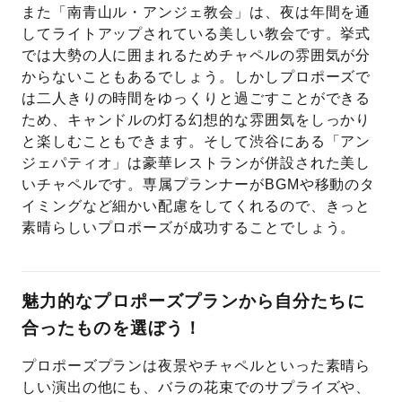
また「南青山ル・アンジェ教会」は、夜は年間を通
してライトアップされている美しい教会です。挙式
では大勢の人に囲まれるためチャペルの雰囲気が分
からないこともあるでしょう。しかしプロポーズで
は二人きりの時間をゆっくりと過ごすことができる
ため、キャンドルの灯る幻想的な雰囲気をしっかり
と楽しむこともできます。そして渋谷にある「アン
ジェパティオ」は豪華レストランが併設された美し
いチャペルです。専属プランナーがBGMや移動のタ
イミングなど細かい配慮をしてくれるので、きっと
素晴らしいプロポーズが成功することでしょう。
魅力的なプロポーズプランから自分たちに
合ったものを選ぼう！
プロポーズプランは夜景やチャペルといった素晴ら
しい演出の他にも、バラの花束でのサプライズや、