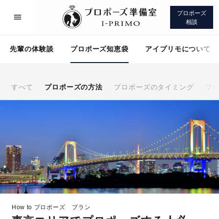
プロポーズ
相談
先輩の体験談
プロポーズ知恵袋
アイプリモについて
すべて
プロポーズの方法
プロポーズのタイミング
プ
プロポーズサポート
先輩の体験談
プロポーズ知恵袋
アイプリモについて
How to プロポーズ
プラン
プロポーズサポート