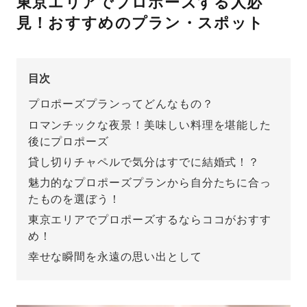
東京エリアでプロポーズする人必
見！おすすめのプラン・スポット
先輩の体験談
プロポーズサポートの流れ
プロポーズ知恵袋
目次
スペシャルプロポーズイベント
プロポーズプランってどんなもの？
プロポーズアイテム
アイプリモについて
ロマンチックな夜景！美味しい料理を堪能した
後にプロポーズ
プロポーズ意識調査結果一覧
貸し切りチャペルで気分はすでに結婚式！？
ニュース
婚約指輪選び方ガイド
おすすめの婚約指輪
魅力的なプロポーズプランから自分たちに合っ
たものを選ぼう！
ダイヤモンドの品質とは？
®
パーフェクトプロポーズリング
東京エリアでプロポーズするならココがおすす
婚約指輪のご購入と
め！
プロポーズのご相談
幸せな瞬間を永遠の思い出として
プロポーズの方法
プロポーズシチュエーション診断
I-PRIMO公式サイト
タイミング
婚約指輪マッチング診断