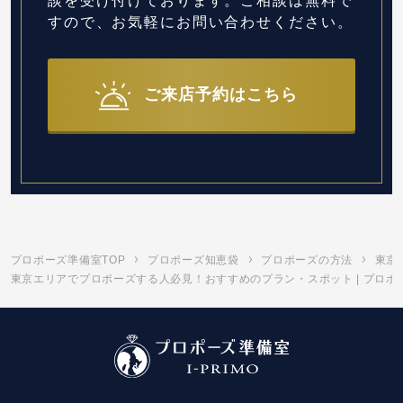
談を受け付けております。
ご相談は無料で
すので、お気軽にお問い合わせください。
ご来店予約はこちら
プロポーズ準備室TOP
プロポーズ知恵袋
プロポーズの方法
東京
東京エリアでプロポーズする人必見！おすすめのプラン・スポット | プロポ