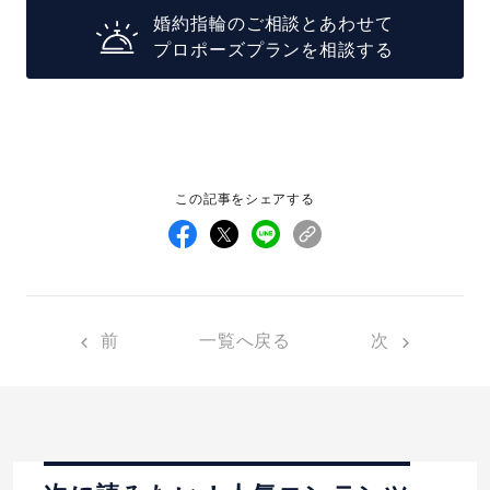
婚約指輪のご相談とあわせて
プロポーズプランを相談する
この記事をシェアする
前
一覧へ戻る
次