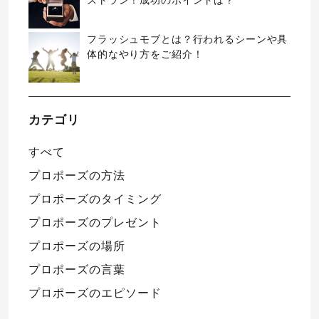
フラッシュモブとは？行われるシーンや具
体的なやり方をご紹介！
カテゴリ
すべて
プロポーズの方法
プロポーズのタイミング
プロポーズのプレゼント
プロポーズの場所
プロポーズの言葉
プロポーズのエピソード