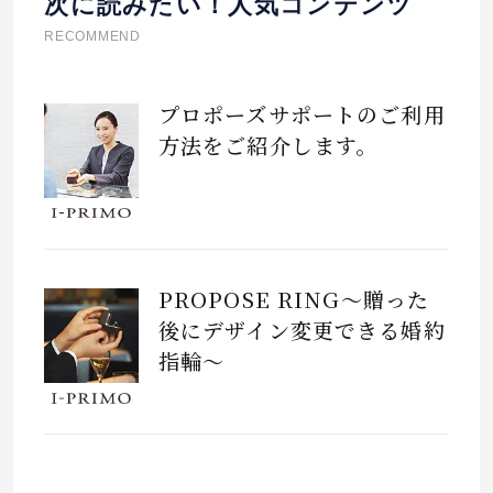
次に読みたい！人気コンテンツ
RECOMMEND
プロポーズサポートのご利用
方法をご紹介します。
PROPOSE RING～贈った
後にデザイン変更できる婚約
指輪～