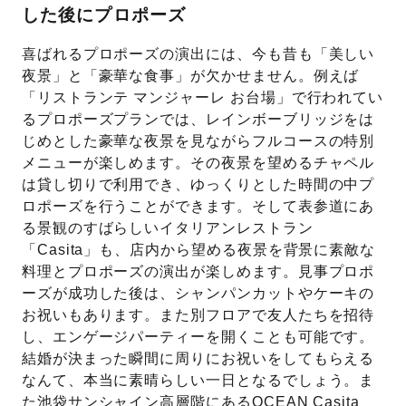
した後にプロポーズ
喜ばれるプロポーズの演出には、今も昔も「美しい
夜景」と「豪華な食事」が欠かせません。例えば
「リストランテ マンジャーレ お台場」で行われてい
るプロポーズプランでは、レインボーブリッジをは
じめとした豪華な夜景を見ながらフルコースの特別
メニューが楽しめます。その夜景を望めるチャペル
は貸し切りで利用でき、ゆっくりとした時間の中プ
ロポーズを行うことができます。そして表参道にあ
る景観のすばらしいイタリアンレストラン
「Casita」も、店内から望める夜景を背景に素敵な
料理とプロポーズの演出が楽しめます。見事プロポ
ーズが成功した後は、シャンパンカットやケーキの
お祝いもあります。また別フロアで友人たちを招待
し、エンゲージパーティーを開くことも可能です。
結婚が決まった瞬間に周りにお祝いをしてもらえる
なんて、本当に素晴らしい一日となるでしょう。ま
た池袋サンシャイン高層階にあるOCEAN Casita