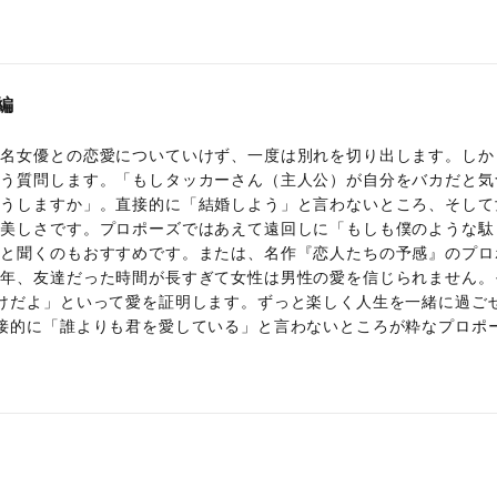
編
有名女優との恋愛についていけず、一度は別れを切り出します。しか
こう質問します。「もしタッカーさん（主人公）が自分をバカだと気
どうしますか」。直接的に「結婚しよう」と言わないところ、そして
の美しさです。プロポーズではあえて遠回しに「もしも僕のような駄
」と聞くのもおすすめです。または、名作『恋人たちの予感』のプロ
長年、友達だった時間が長すぎて女性は男性の愛を信じられません。
けだよ」といって愛を証明します。ずっと楽しく人生を一緒に過ご
接的に「誰よりも君を愛している」と言わないところが粋なプロポ