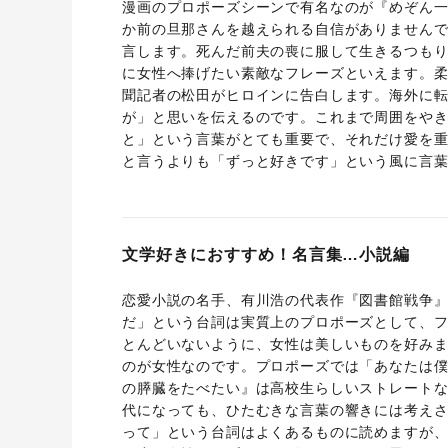
漫画のプロポーズシーンで有名なのが『めぞん
か前の旦那さんを越えられる自信がありません
言します。死んだ前夫の喪に服して生きるつも
に女性へ捧げたい素敵なフレーズといえます。柔
聞記者の松田がヒロインに告白します。海外に
が」と思いを伝えるのです。これまで周囲をやき
と」という言葉がとても重要で、それだけ愛を
と言うよりも「ずっと好きです」という風に言
文学好きにおすすめ！名言集…小説編
恋愛小説の名手、有川浩の代表作『図書館戦争
だ」という台詞は実質上のプロポーズとして、
とんどいないように、女性は美しいものを好み
のが女性なのです。プロポーズでは「あなたは
の膵臓をたべたい』は高校生らしいストレート
代になっても、ひたむきな言葉の響きには考え
って」という台詞はよくあるものに読めますが