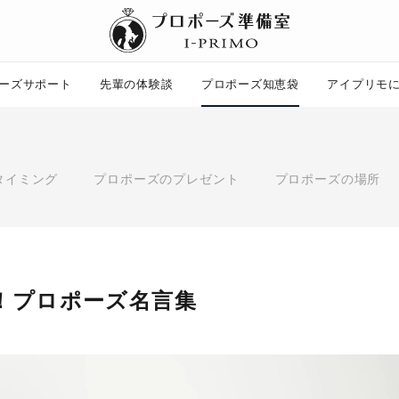
ーズサポート
先輩の体験談
プロポーズ知恵袋
アイプリモ
プロポーズ知恵袋
ー
ピックアップ
タイミング
プロポーズのプレゼント
プロポーズの場所
プロポーズ意識調査結果一覧
婚約指輪選び方ガイド
ント
ダイヤモンドの品質とは？
コラム
プロポーズの方法
タイミング
プレゼント
！プロポーズ名言集
場所
言葉
エピソード
アイプリモについて
ニュース