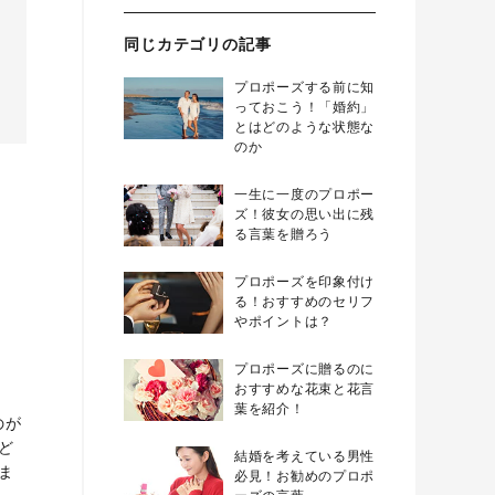
同じカテゴリの記事
プロポーズする前に知
っておこう！「婚約」
とはどのような状態な
のか
一生に一度のプロポー
ズ！彼女の思い出に残
る言葉を贈ろう
プロポーズを印象付け
る！おすすめのセリフ
やポイントは？
プロポーズに贈るのに
おすすめな花束と花言
葉を紹介！
のが
ど
結婚を考えている男性
ま
必見！お勧めのプロポ