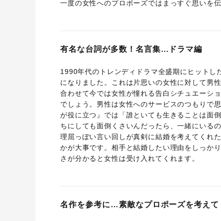
一度の女性へのプロポーズではまっすぐ思いを
有名な台詞が多数！名言集…ドラマ編
1990年代のトレンディドラマ全盛期にヒット
になりました。これは片思いの女性に対して男
合わせて今では女性が憧れる告白シチュエーシ
でしょう。男性は女性へのサービスのつもりで
が役に立つ』では「誰といても生きることは面
ちにしても面倒くさいんだったら、一緒にいる
理屈っぽい言い回しが真剣に結婚を考えてくれ
かが大事です。相手と結婚したい理由をしっか
さが分かると女性は受け入れてくれます。
名作を参考に…素敵なプロポーズを考えて