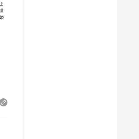
ま
世
婚