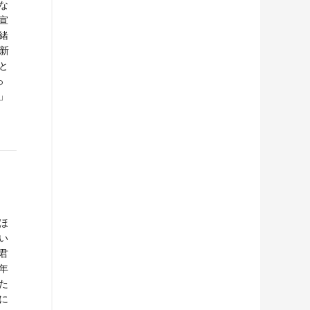
な
宣
緒
新
と
っ
」
ほ
い
君
年
た
に