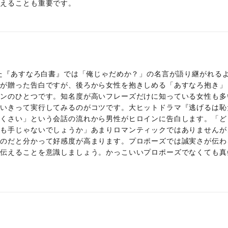
伝えることも重要です。
した『あすなろ白書』では「俺じゃだめか？」の名言が語り継がれる
性が贈った告白ですが、後ろから女性を抱きしめる「あすなろ抱き」
ョンのひとつです。知名度が高いフレーズだけに知っている女性も多
思いきって実行してみるのがコツです。大ヒットドラマ『逃げるは恥
倒くさい」という会話の流れから男性がヒロインに告白します。「ど
のも手じゃないでしょうか」あまりロマンティックではありませんが
たのだと分かって好感度が高まります。プロポーズでは誠実さが伝わ
り伝えることを意識しましょう。かっこいいプロポーズでなくても真