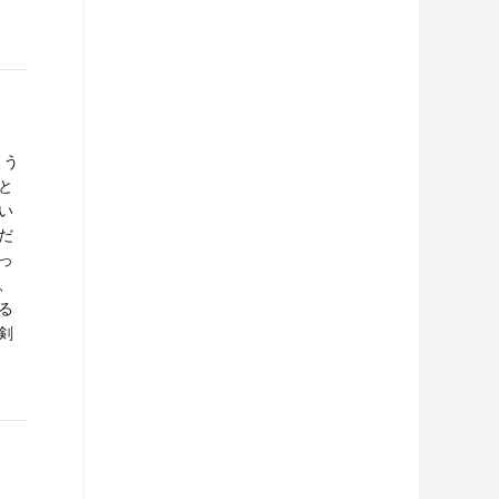
よう
と
い
だ
っ
、
る
剣