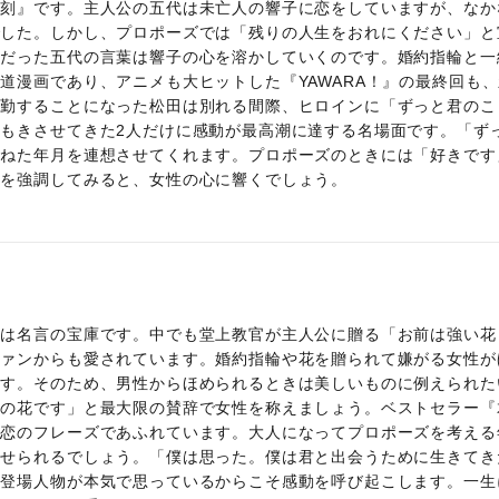
一刻』です。主人公の五代は未亡人の響子に恋をしていますが、なか
でした。しかし、プロポーズでは「残りの人生をおれにください」と
りだった五代の言葉は響子の心を溶かしていくのです。婚約指輪と一
道漫画であり、アニメも大ヒットした『YAWARA！』の最終回も、
転勤することになった松田は別れる間際、ヒロインに「ずっと君のこ
もきさせてきた2人だけに感動が最高潮に達する名場面です。「ず
重ねた年月を連想させてくれます。プロポーズのときには「好きです
葉を強調してみると、女性の心に響くでしょう。
』は名言の宝庫です。中でも堂上教官が主人公に贈る「お前は強い花
ファンからも愛されています。婚約指輪や花を贈られて嫌がる女性が
ます。そのため、男性からほめられるときは美しいものに例えられた
僕の花です」と最大限の賛辞で女性を称えましょう。ベストセラー『
な恋のフレーズであふれています。大人になってプロポーズを考える
させられるでしょう。「僕は思った。僕は君と出会うために生きてき
、登場人物が本気で思っているからこそ感動を呼び起こします。一生