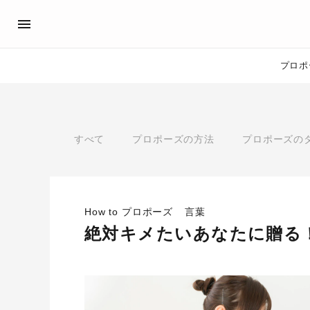
プロポ
プロポーズサポート
先輩の体験談
アイプリモ公式アンバサダ
プロポーズ
すべて
プロポーズの方法
プロポーズの
プロポーズサポートの流れ
私のプロポーズストーリー
スペシャルプロポーズイベント
スペシャルプロポーズイベ
プロポーズアイテム
プロポーズサポート
婚約指輪
How to プロポーズ
言葉
おすすめの婚約指輪
®
絶対キメたいあなたに贈る
パーフェクトプロポーズリング