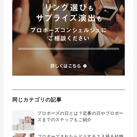
同じカテゴリの記事
プロポーズの日とは？定番の日やプロポー
ズまでのステップもご紹介
プロポーズされたらどうする？入籍＆結婚