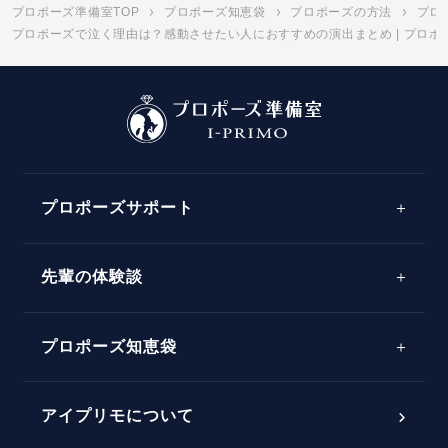
プロポーズ準備室TOP
プロポーズ知恵袋
プロポーズの方法
プロ
プロポーズで泣く理由は？感動させたい人におすすめの演出まとめ | プロポ
プロポーズサポート
先輩の体験談
プロポーズサポートの流れ
プロポーズ知恵袋
スペシャルプロポーズイベント
プロポーズアイテム
アイプリモについて