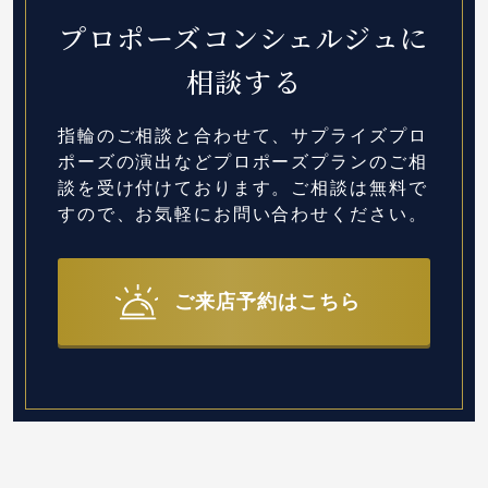
プロポーズコンシェルジュに
相談する
指輪のご相談と合わせて、サプライズプロ
ポーズの演出など
プロポーズプランのご相
談を受け付けております。
ご相談は無料で
すので、お気軽にお問い合わせください。
ご来店予約はこちら