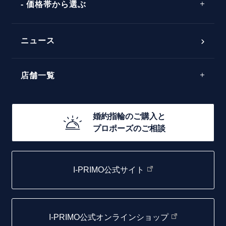
価格帯から選ぶ
ダブルサイドメレ
フェミニン
50万円台～
ラインメレ
ニュース
モード
40万円台～
エレガント
店舗一覧
30万円台～
ゴージャス
20万円台～
店舗一覧
婚約指輪のご購入と
10万円台～
プロポーズのご相談
札幌店
函館店
I-PRIMO公式サイト
取扱店)エヴァンスブライダル 旭川本店
仙台店
I-PRIMO公式オンラインショップ
青森店