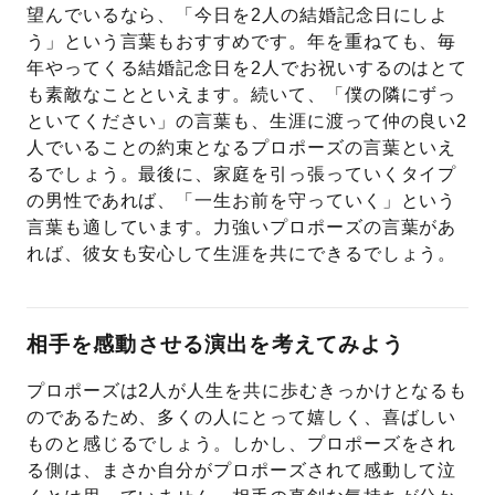
望んでいるなら、「今日を2人の結婚記念日にしよ
う」という言葉もおすすめです。年を重ねても、毎
年やってくる結婚記念日を2人でお祝いするのはとて
も素敵なことといえます。続いて、「僕の隣にずっ
といてください」の言葉も、生涯に渡って仲の良い2
人でいることの約束となるプロポーズの言葉といえ
るでしょう。最後に、家庭を引っ張っていくタイプ
の男性であれば、「一生お前を守っていく」という
言葉も適しています。力強いプロポーズの言葉があ
れば、彼女も安心して生涯を共にできるでしょう。
相手を感動させる演出を考えてみよう
プロポーズは2人が人生を共に歩むきっかけとなるも
のであるため、多くの人にとって嬉しく、喜ばしい
ものと感じるでしょう。しかし、プロポーズをされ
る側は、まさか自分がプロポーズされて感動して泣