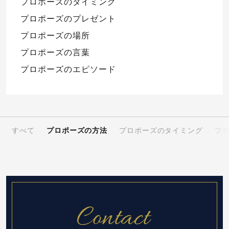
プロポーズのタイミング
プロポーズのプレゼント
プロポーズの場所
プロポーズの言葉
プロポーズのエピソード
すべて
プロポーズの方法
プロポーズのタイミング
プ