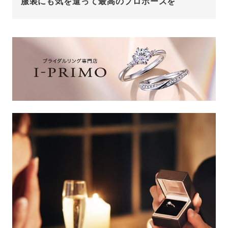
服装にも気を遣って最高のプロポーズを
プレゼント
プロポーズプラン検索
I-PRIMO公式オンラインショップ
場所
言葉
Follow us on
エピソード