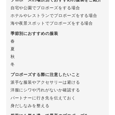
自宅や公園でプロポーズをする場合
先輩の体験談
ホテルやレストランでプロポーズをする場合
プロポーズサポートの流れ
海や夜景スポットでプロポーズをする場合
プロポーズ知恵袋
スペシャルプロポーズイベント
季節別におすすめの服装
春
プロポーズアイテム
アイプリモについて
夏
プロポーズ意識調査結果一覧
秋
ニュース
冬
婚約指輪選び方ガイド
おすすめの婚約指輪
プロポーズする際に注意したいこと
ダイヤモンドの品質とは？
®
パーフェクトプロポーズリング
派手な服装やアクセサリーは避ける
婚約指輪のご購入と
洋服にシワや汚れがないか確認する
プロポーズのご相談
パートナーに行き先を伝えておく
プロポーズの方法
プロポーズシチュエーション診断
身だしなみを整える
I-PRIMO公式サイト
タイミング
婚約指輪マッチング診断