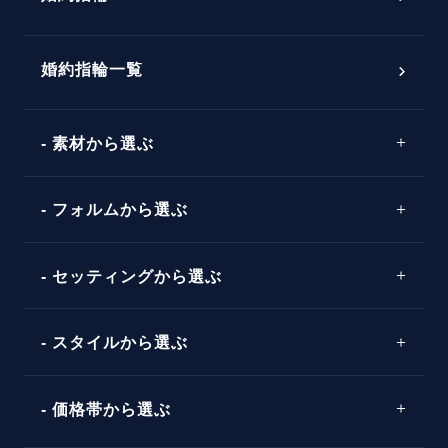
婚約指輪選び方ガイド
おすすめの婚約指輪
ダイヤモンドの品質とは？
®
パーフェクトプロポーズリング
婚約指輪一覧
素材から選ぶ
プロポーズの方法
プロポーズシチュエーション診断
プラチナ
タイミング
フォルムから選ぶ
婚約指輪マッチング診断
イエローゴールド
プレゼント
プロポーズプラン検索
ストレートライン
セッティングから選ぶ
ピンクゴールド
場所
ウェーブライン
ソリテール
コンビネーション
スタイルから選ぶ
言葉
V字ライン
ワンサイドメレ
エピソード
シンプル
価格帯から選ぶ
ダブルサイドメレ
フェミニン