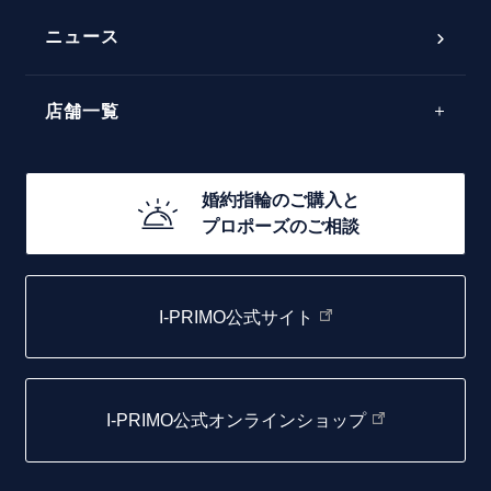
50万円台～
ラインメレ
ニュース
モード
40万円台～
エレガント
店舗一覧
30万円台～
ゴージャス
20万円台～
店舗一覧
婚約指輪のご購入と
10万円台～
プロポーズのご相談
札幌店
函館店
I-PRIMO公式サイト
取扱店)エヴァンスブライダル 旭川本店
仙台店
I-PRIMO公式オンラインショップ
青森店
弘前パークホテル店