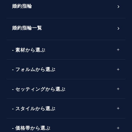
婚約指輪
婚約指輪選び方ガイド
おすすめの婚約指輪
ダイヤモンドの品質とは？
®
パーフェクトプロポーズリング
婚約指輪一覧
素材から選ぶ
プロポーズの方法
プロポーズシチュエーション診断
プラチナ
タイミング
フォルムから選ぶ
婚約指輪マッチング診断
イエローゴールド
プレゼント
プロポーズプラン検索
ストレートライン
セッティングから選ぶ
ピンクゴールド
場所
ウェーブライン
ソリテール
コンビネーション
スタイルから選ぶ
言葉
V字ライン
ワンサイドメレ
エピソード
シンプル
価格帯から選ぶ