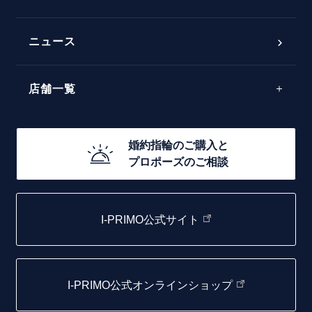
ダブルサイドメレ
フェミニン
50万円台～
ラインメレ
ニュース
モード
40万円台～
エレガント
店舗一覧
30万円台～
ゴージャス
20万円台～
店舗一覧
婚約指輪のご購入と
10万円台～
プロポーズのご相談
札幌店
函館店
I-PRIMO公式サイト
取扱店)エヴァンスブライダル 旭川本店
仙台店
I-PRIMO公式オンラインショップ
青森店