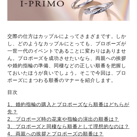
プレゼント
プロポーズプラン検索
I-PRIMO公式オンラインショップ
場所
交際の仕方はカップルによってさまざまです。しか
言葉
し、どのようなカップルにとっても、プロポーズが
Follow us on
一世一代のイベントであることに変わりはありませ
エピソード
ん。プロポーズを成功させたいなら、両親への挨拶
や婚約指輪の準備、同棲などの正しい順番を把握し
ておいたほうが良いでしょう。そこで今回は、プロ
ポーズにまつわる順番のマナーを紹介します。
目次
1、婚約指輪の購入とプロポーズなら順番はどちらが
先？
2、プロポーズ時の花束や指輪の演出の順番は？
3、プロポーズと同棲なら順番として理想的なのは？
4、両親への挨拶とプロポーズの順番は？