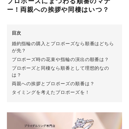
プロポーズにまつわる順番のマナ
ー！両親への挨拶や同棲はいつ？
先輩の体験談
プロポーズサポートの流れ
プロポーズ知恵袋
目次
スペシャルプロポーズイベント
婚約指輪の購入とプロポーズなら順番はどちら
プロポーズアイテム
が先？
アイプリモについて
プロポーズ時の花束や指輪の演出の順番は？
プロポーズ意識調査結果一覧
プロポーズと同棲なら順番として理想的なの
ニュース
は？
婚約指輪選び方ガイド
おすすめの婚約指輪
両親への挨拶とプロポーズの順番は？
ダイヤモンドの品質とは？
®
パーフェクトプロポーズリング
タイミングを考えたプロポーズを！
婚約指輪のご購入と
プロポーズのご相談
プロポーズの方法
プロポーズシチュエーション診断
I-PRIMO公式サイト
タイミング
婚約指輪マッチング診断