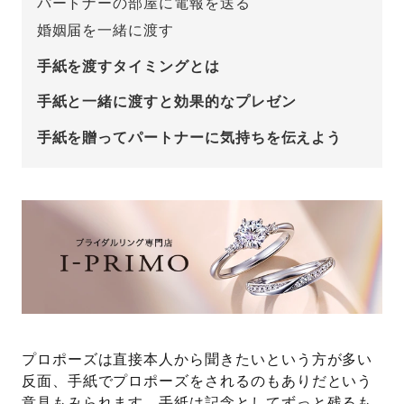
パートナーの部屋に電報を送る
婚姻届を一緒に渡す
プレゼント
プロポーズプラン検索
手紙を渡すタイミングとは
I-PRIMO公式オンラインショップ
場所
手紙と一緒に渡すと効果的なプレゼン
言葉
手紙を贈ってパートナーに気持ちを伝えよう
Follow us on
エピソード
プロポーズは直接本人から聞きたいという方が多い
反面、手紙でプロポーズをされるのもありだという
意見もみられます。手紙は記念としてずっと残るも