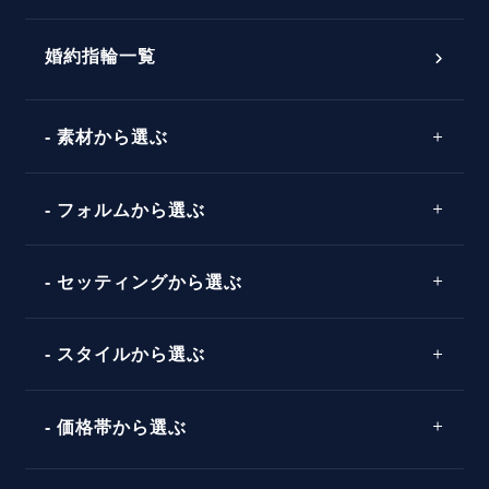
おすすめの婚約指輪
ダイヤモンドの品質とは？
®
パーフェクトプロポーズリング
婚約指輪一覧
素材から選ぶ
プロポーズの方法
プロポーズシチュエーション診断
プラチナ
タイミング
フォルムから選ぶ
婚約指輪マッチング診断
イエローゴールド
プレゼント
プロポーズプラン検索
ストレートライン
セッティングから選ぶ
ピンクゴールド
場所
ウェーブライン
ソリテール
コンビネーション
スタイルから選ぶ
言葉
V字ライン
ワンサイドメレ
エピソード
シンプル
価格帯から選ぶ
ダブルサイドメレ
フェミニン
50万円台～