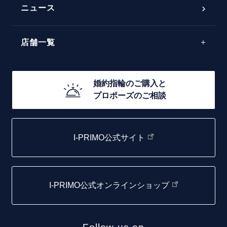
ラインメレ
ニュース
モード
40万円台～
エレガント
店舗一覧
30万円台～
ゴージャス
20万円台～
店舗一覧
婚約指輪のご購入と
10万円台～
プロポーズのご相談
札幌店
函館店
I-PRIMO公式サイト
取扱店)エヴァンスブライダル 旭川本店
仙台店
I-PRIMO公式オンラインショップ
青森店
弘前パークホテル店