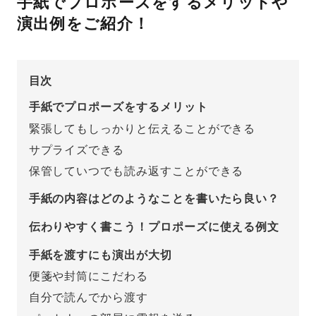
手紙でプロポーズをするメリットや
演出例をご紹介！
先輩の体験談
プロポーズサポートの流れ
プロポーズ知恵袋
目次
スペシャルプロポーズイベント
手紙でプロポーズをするメリット
プロポーズアイテム
アイプリモについて
緊張してもしっかりと伝えることができる
サプライズできる
プロポーズ意識調査結果一覧
保管していつでも読み返すことができる
ニュース
婚約指輪選び方ガイド
おすすめの婚約指輪
手紙の内容はどのようなことを書いたら良い？
ダイヤモンドの品質とは？
®
パーフェクトプロポーズリング
伝わりやすく書こう！プロポーズに使える例文
婚約指輪のご購入と
プロポーズのご相談
手紙を渡すにも演出が大切
便箋や封筒にこだわる
プロポーズの方法
プロポーズシチュエーション診断
自分で読んでから渡す
I-PRIMO公式サイト
タイミング
婚約指輪マッチング診断