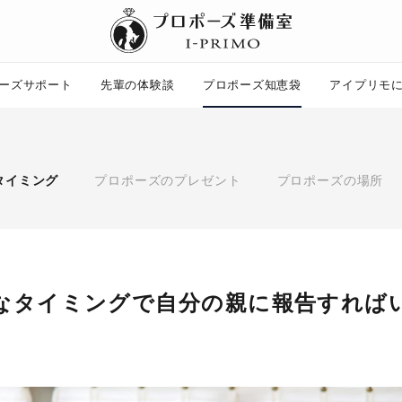
ーズサポート
先輩の体験談
プロポーズ知恵袋
アイプリモ
プロポーズ知恵袋
ー
ピックアップ
タイミング
プロポーズのプレゼント
プロポーズの場所
プロポーズ意識調査結果一覧
婚約指輪選び方ガイド
ント
ダイヤモンドの品質とは？
コラム
プロポーズの方法
タイミング
プレゼント
なタイミングで自分の親に報告すれば
場所
言葉
エピソード
アイプリモについて
ニュース