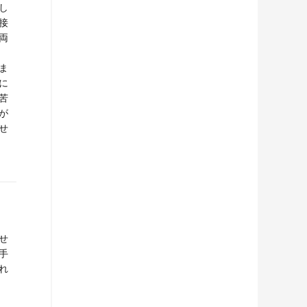
し
接
両
ま
に
苦
が
せ
せ
手
れ