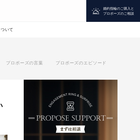
婚約指輪のご購入と
プロポーズのご相談
について
プロポーズ
プロポーズの言葉
プロポーズのエピソード
シチュエーション診断
婚約指輪
い
マッチング診断