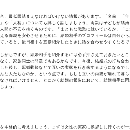
場合、最低限踏まえなければいけない情報があります。「名前」「年
業」や「人柄」についても詳しく話しましょう。両親は子どもが結婚
な人間か不安を抱くものです。「まともな職業に就いているか」「こ
考える両親を安心させるために、結婚相手のプロフィールは自分から
していると、後日相手を直接紹介したときに話を合わせやすくなるで
逃しがちですが、結婚相手を紹介するには必ず押さえておきたいとこ
でなく、家族同士の問題でもあるからです。今後、結婚式の打ち合わ
婚した後も、冠婚葬祭などで互いの実家を行き来するようになるでし
どんな人たちなのか」という点です。もしも互いの両親が離れて暮ら
えなければいけません。とにかく結婚の報告において、結婚相手に両
ましょう。
拶を本格的に考えましょう。まずは女性の実家に挨拶しに行くのが一