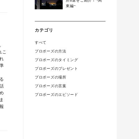
所8選をご紹介！~関
東編~
カテゴリ
すべて
。
プロポーズの方法
れこ
れ
プロポーズのタイミング
準
プロポーズのプレゼント
プロポーズの場所
る
話
プロポーズの言葉
め
プロポーズのエピソード
ま
報