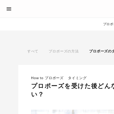
プロポ
プロポーズサポート
先輩の体験談
アイプリモ公式アンバサダ
プロポーズ
すべて
プロポーズの方法
プロポーズの
プロポーズサポートの流れ
私のプロポーズストーリー
スペシャルプロポーズイベント
スペシャルプロポーズイベ
プロポーズアイテム
プロポーズサポート
婚約指輪
How to プロポーズ
タイミング
おすすめの婚約指輪
®
プロポーズを受けた後どん
パーフェクトプロポーズリング
い？