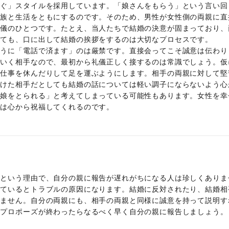
嫁ぐ」スタイルを採用しています。「娘さんをもらう」という言い回
家族と生活をともにするのです。そのため、男性が女性側の両親に直
礼儀のひとつです。たとえ、当人たちで結婚の決意が固まっており、
いても、口に出して結婚の挨拶をするのは大切なプロセスです。
ように「電話で済ます」のは厳禁です。直接会ってこそ誠意は伝わり
ていく相手なので、最初から礼儀正しく接するのは常識でしょう。仮
、仕事を休んだりして足を運ぶようにします。相手の両親に対して堅
解けた相手だとしても結婚の話については軽い調子にならないよう心
「娘をとられる」と考えてしまっている可能性もあります。女性を幸
親は心から祝福してくれるのです。
いという理由で、自分の親に報告が遅れがちになる人は珍しくありま
しているとトラブルの原因になります。結婚に反対されたり、結婚相
りません。自分の両親にも、相手の両親と同様に誠意を持って説明す
、プロポーズが終わったらなるべく早く自分の親に報告しましょう。