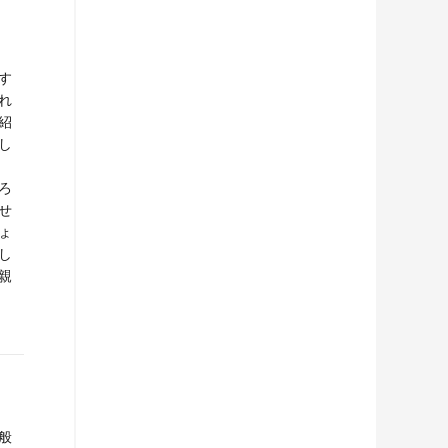
す
れ
紹
し
ろ
せ
ょ
し
親
般