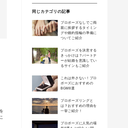
同じカテゴリの記事
プロポーズなしでご両
親に挨拶するタイミン
グや婚約指輪の準備に
ついてご紹介
プロポーズを決意する
きっかけは？パートナ
ーが結婚を意識してい
るサインもご紹介
これは外さない！プロ
ポーズにおすすめの
BGM8選
プロポーズリングと
は？おすすめの理由を
を
一挙ご紹介！
こ
プロポーズに人気の場