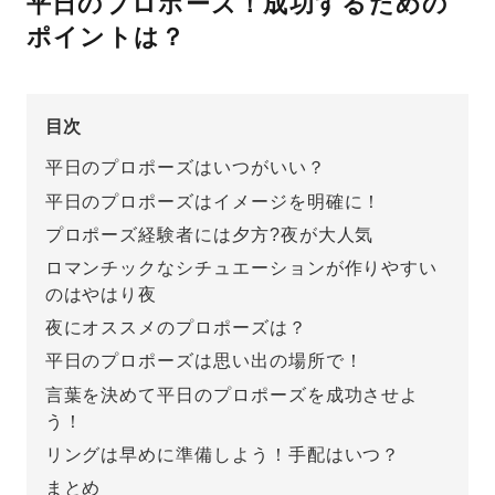
平日のプロポーズ！成功するための
ポイントは？
先輩の体験談
プロポーズサポートの流れ
プロポーズ知恵袋
目次
スペシャルプロポーズイベント
平日のプロポーズはいつがいい？
プロポーズアイテム
アイプリモについて
平日のプロポーズはイメージを明確に！
プロポーズ経験者には夕方?夜が大人気
プロポーズ意識調査結果一覧
ロマンチックなシチュエーションが作りやすい
ニュース
婚約指輪選び方ガイド
おすすめの婚約指輪
のはやはり夜
夜にオススメのプロポーズは？
ダイヤモンドの品質とは？
®
パーフェクトプロポーズリング
平日のプロポーズは思い出の場所で！
婚約指輪のご購入と
プロポーズのご相談
言葉を決めて平日のプロポーズを成功させよ
う！
プロポーズの方法
プロポーズシチュエーション診断
リングは早めに準備しよう！手配はいつ？
I-PRIMO公式サイト
まとめ
タイミング
婚約指輪マッチング診断