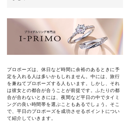
プレゼント
プロポーズプラン検索
I-PRIMO公式オンラインショップ
場所
言葉
Follow us on
エピソード
プロポーズは、休日など時間に余裕のあるときに予
定を入れる人は多いかもしれません。中には、旅行
を兼ねてプロポーズする人もいます。しかし、それ
は彼女との都合が合うことが前提です。ふたりの都
合が合わないときには、夜間など平日の中でタイミ
ングの良い時間帯を選ぶこともあるでしょう。そこ
で、平日のプロポーズを成功させるポイントについ
て紹介していきます。