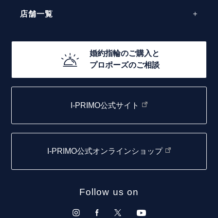
エレガント
店舗一覧
30万円台～
ゴージャス
20万円台～
店舗一覧
婚約指輪のご購入と
10万円台～
プロポーズのご相談
札幌店
函館店
I-PRIMO公式サイト
取扱店)エヴァンスブライダル 旭川本店
仙台店
I-PRIMO公式オンラインショップ
青森店
弘前パークホテル店
Follow us on
秋田店
盛岡大通店