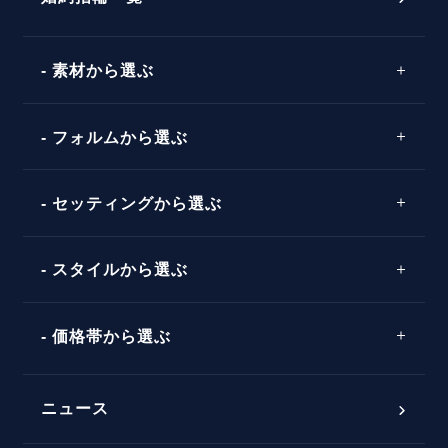
素材から選ぶ
プロポーズの方法
プロポーズシチュエーション診断
プラチナ
タイミング
フォルムから選ぶ
婚約指輪マッチング診断
イエローゴールド
プレゼント
プロポーズプラン検索
ストレートライン
セッティングから選ぶ
ピンクゴールド
場所
ウェーブライン
ソリテール
コンビネーション
スタイルから選ぶ
言葉
V字ライン
ワンサイドメレ
エピソード
シンプル
価格帯から選ぶ
ダブルサイドメレ
フェミニン
50万円台～
ラインメレ
ニュース
モード
40万円台～