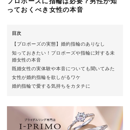
プロポーズに指輪は必要？男性が知
っておくべき女性の本音
先輩の体験談
プロポーズサポートの流れ
プロポーズ知恵袋
目次
スペシャルプロポーズイベント
【プロポーズの実態】婚約指輪のありなし
プロポーズアイテム
アイプリモについて
知っておきたい！プロポーズや指輪に対する未
婚女性の本音
プロポーズ意識調査結果一覧
既婚女性の実体験や本音についても聞いてみた
ニュース
婚約指輪選び方ガイド
おすすめの婚約指輪
女性が婚約指輪を欲しがるワケ
婚約指輪で愛する気持ちをカタチに
ダイヤモンドの品質とは？
®
パーフェクトプロポーズリング
婚約指輪のご購入と
プロポーズのご相談
プロポーズの方法
プロポーズシチュエーション診断
I-PRIMO公式サイト
タイミング
婚約指輪マッチング診断