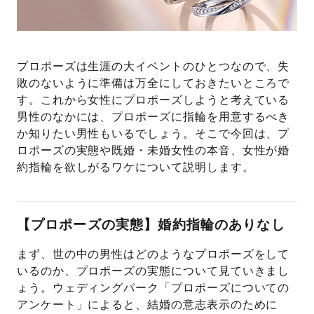
プレゼント
プロポーズプラン検索
I-PRIMO公式オンラインショップ
場所
プロポーズは生涯の大イベントのひとつなので、失
敗のないように準備は万全にしておきたいところで
言葉
す。これから女性にプロポーズしようと考えている
Follow us on
男性のなかには、プロポーズに指輪を用意するべき
エピソード
か知りたい男性もいるでしょう。そこで今回は、プ
ロポーズの実態や既婚・未婚女性の本音、女性が婚
約指輪を欲しがるワケについて説明します。
【プロポーズの実態】婚約指輪のありなし
まず、世の中の男性はどのようなプロポーズをして
いるのか、プロポーズの実態について見ていきまし
ょう。ウェディングパーク「プロポーズについての
アンケート」によると、結婚の意志表示のために