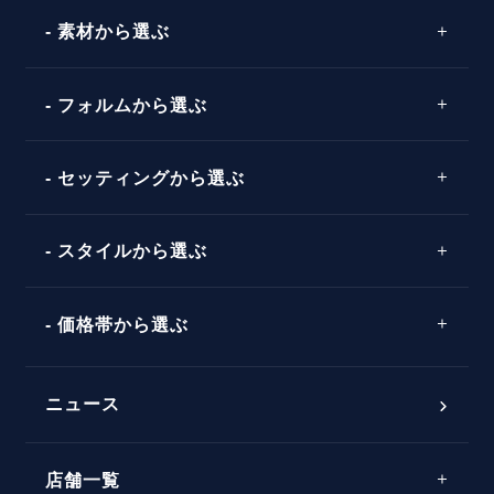
素材から選ぶ
プロポーズの方法
プロポーズシチュエーション診断
プラチナ
タイミング
フォルムから選ぶ
婚約指輪マッチング診断
イエローゴールド
プレゼント
プロポーズプラン検索
ストレートライン
セッティングから選ぶ
ピンクゴールド
場所
ウェーブライン
ソリテール
コンビネーション
スタイルから選ぶ
言葉
V字ライン
ワンサイドメレ
エピソード
シンプル
価格帯から選ぶ
ダブルサイドメレ
フェミニン
50万円台～
ラインメレ
ニュース
モード
40万円台～
エレガント
店舗一覧
30万円台～