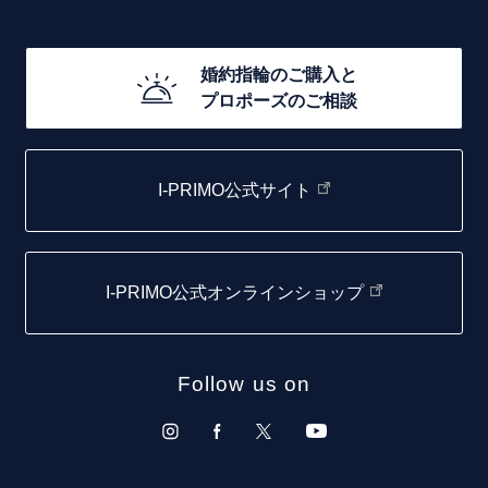
ゴージャス
20万円台～
店舗一覧
婚約指輪のご購入と
10万円台～
プロポーズのご相談
札幌店
函館店
I-PRIMO公式サイト
取扱店)エヴァンスブライダル 旭川本店
仙台店
I-PRIMO公式オンラインショップ
青森店
弘前パークホテル店
Follow us on
秋田店
盛岡大通店
山形店