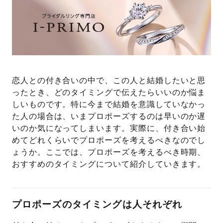
プレゼント
プロポーズプラン検索
I-PRIMO公式オンラインショップ
場所
言葉
恋人との付き合いの中で、この人と結婚したいと思
Follow us on
エピソード
ったとき、どのタイミングで伝えたらいいのか悩ま
しいものです。特に今まで結婚を意識していなかっ
た人の場合は、いまプロポーズするのは早いのか遅
いのか気になってしまいます。実際に、付き合い始
めてどれくらいでプロポーズを考えるべきなのでし
ょうか。ここでは、プロポーズを考えるべき時期、
おすすめのタイミングについて紹介していきます。
プロポーズのタイミングは人それぞれ