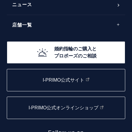
ラインメレ
ニュース
モード
40万円台～
エレガント
店舗一覧
30万円台～
ゴージャス
20万円台～
店舗一覧
婚約指輪のご購入と
10万円台～
プロポーズのご相談
札幌店
函館店
I-PRIMO公式サイト
取扱店)エヴァンスブライダル 旭川本店
仙台店
I-PRIMO公式オンラインショップ
青森店
弘前パークホテル店