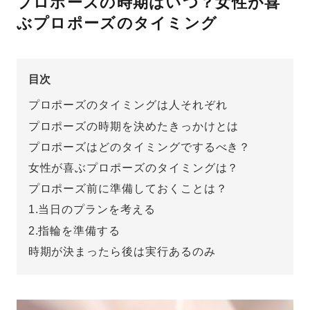
プロポーズの時期はいつ？女性が喜
ぶプロポーズのタイミング
先輩の体験談
プロポーズサポートの流れ
プロポーズ知恵袋
目次
スペシャルプロポーズイベント
プロポーズのタイミングは人それぞれ
プロポーズアイテム
アイプリモについて
プロポーズの時期を決めたきっかけとは
プロポーズはどのタイミングでするべき？
プロポーズ意識調査結果一覧
女性が喜ぶプロポーズのタイミングは？
ニュース
婚約指輪選び方ガイド
おすすめの婚約指輪
プロポーズ前に準備しておくことは？
1.当日のプランを考える
ダイヤモンドの品質とは？
®
パーフェクトプロポーズリング
婚約指輪のご購入と
2.指輪を準備する
プロポーズのご相談
時期が決まったら後は実行あるのみ
プロポーズの方法
プロポーズシチュエーション診断
I-PRIMO公式サイト
タイミング
婚約指輪マッチング診断