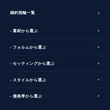
おすすめの婚約指輪
ダイヤモンドの品質とは？
®
パーフェクトプロポーズリング
婚約指輪一覧
素材から選ぶ
プロポーズの方法
プロポーズシチュエーション診断
プラチナ
タイミング
フォルムから選ぶ
婚約指輪マッチング診断
イエローゴールド
プレゼント
プロポーズプラン検索
ストレートライン
セッティングから選ぶ
ピンクゴールド
場所
ウェーブライン
ソリテール
コンビネーション
スタイルから選ぶ
言葉
V字ライン
ワンサイドメレ
エピソード
シンプル
価格帯から選ぶ
ダブルサイドメレ
フェミニン
50万円台～