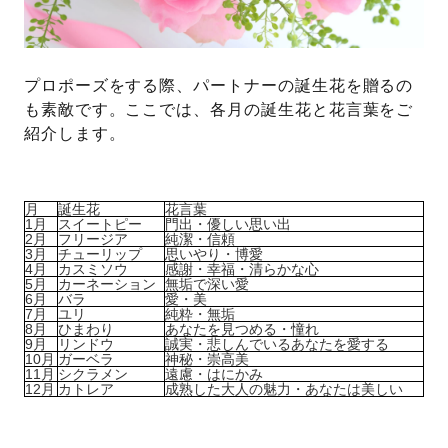
プロポーズをする際、パートナーの誕生花を贈るの
も素敵です。ここでは、各月の誕生花と花言葉をご
紹介します。
月
誕生花
花言葉
1月
スイートピー
門出・優しい思い出
2月
フリージア
純潔・信頼
3月
チューリップ
思いやり・博愛
4月
カスミソウ
感謝・幸福・清らかな心
5月
カーネーション
無垢で深い愛
6月
バラ
愛・美
7月
ユリ
純粋・無垢
8月
ひまわり
あなたを見つめる・憧れ
9月
リンドウ
誠実・悲しんでいるあなたを愛する
10月
ガーベラ
神秘・崇高美
11月
シクラメン
遠慮・はにかみ
12月
カトレア
成熟した大人の魅力・あなたは美しい