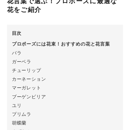
花言葉で選ぶ！プロポーズに最適な
花をご紹介
先輩の体験談
プロポーズサポートの流れ
プロポーズ知恵袋
目次
スペシャルプロポーズイベント
プロポーズには花束！おすすめの花と花言葉
プロポーズアイテム
アイプリモについて
バラ
ガーベラ
プロポーズ意識調査結果一覧
チューリップ
ニュース
婚約指輪選び方ガイド
おすすめの婚約指輪
カーネーション
マーガレット
ダイヤモンドの品質とは？
®
パーフェクトプロポーズリング
婚約指輪のご購入と
ブーゲンビリア
プロポーズのご相談
ユリ
プリムラ
プロポーズの方法
プロポーズシチュエーション診断
胡蝶蘭
I-PRIMO公式サイト
タイミング
婚約指輪マッチング診断