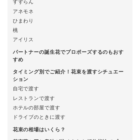
すずらん
アネモネ
プレゼント
プロポーズプラン検索
ひまわり
I-PRIMO公式オンラインショップ
場所
桃
アイリス
言葉
Follow us on
パートナーの誕生花でプロポーズするのもおす
エピソード
すめ
タイミング別でご紹介！花束を渡すシチュエー
ション
自宅で渡す
レストランで渡す
ホテルの部屋で渡す
ドライブのときに渡す
花束の相場はいくら？