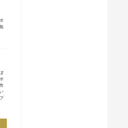
ポ
低
ぼ
ポ
性
い
プ