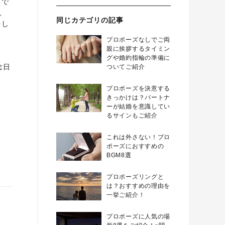
 で
、
同じカテゴリの記事
をし
プロポーズなしでご両
親に挨拶するタイミン
グや婚約指輪の準備に
念日
ついてご紹介
プロポーズを決意する
きっかけは？パートナ
ーが結婚を意識してい
るサインもご紹介
これは外さない！プロ
ポーズにおすすめの
BGM8選
プロポーズリングと
は？おすすめの理由を
一挙ご紹介！
プロポーズに人気の場