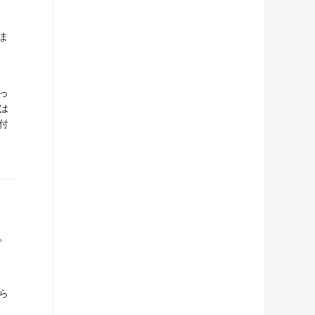
ま
っ
は
付
。
ら