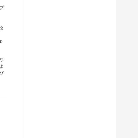
プ
タ
0
な
よ
び