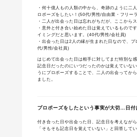
・何十億人もの人類の中から、奇跡のように二
ロポーズをしたい！(50代/男性/自由業・フリー
・二人が出会った日は忘れがちだが、ここからスタ
・意外と付き合い始めた日は覚えているもので
イミングだと思います。(40代/男性/会社員)
・出会った日は2人の縁が生まれた日なので、プ
代/男性/会社員)
はじめて出会った日は相手に対してまだ特別な
記念日だったのにいつだったのかは覚えていな
うにプロポーズすることで、二人の出会ってか
ました。
プロポーズをしたという事実が大切…日付
付き合った日や出会った日、記念日を考えながら
「そもそも記念日を覚えていない」と回答して