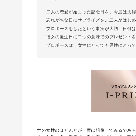
I-PRIMO公式サイト
婚約指輪のご購入と
二人の恋愛が始まった記念日を、今度は夫
プロポーズのご相談
I-PRIMO公式オンラ
忘れがちな日にサプライズを…二人がはじ
プロポーズをしたという事実が大切…日付
彼女の誕生日に二つの意味でのプレゼント
プロポーズは、女性にとっても男性にとっ
世の女性のほとんどが一度は想像してみるであ