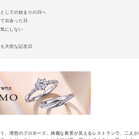
Follow us on
婦としての始まりの日へ
インショップ
めて出会った日
は気にしない
を
ても大切な記念日
ろう、理想のプロポーズ。綺麗な夜景が見えるレストランで、二人が