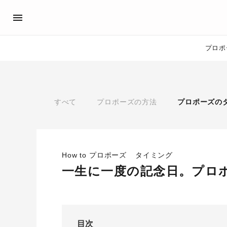
プロポ
プロポーズサポート
先輩の体験談
アイプリモ公式アンバサダ
プロポーズ
すべて
プロポーズの方法
プロポーズの
プロポーズサポートの流れ
私のプロポーズストーリー
スペシャルプロポーズイベント
スペシャルプロポーズイベ
プロポーズアイテム
プロポーズサポート
婚約指輪
How to プロポーズ
タイミング
おすすめの婚約指輪
®
一生に一度の記念日。プロ
パーフェクトプロポーズリング
目次