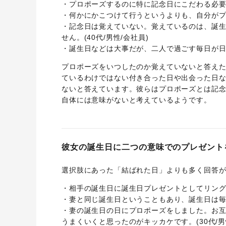
・プロポーズするのに特に記念日にこだわる必要が
・何かにかこつけて行うというよりも、自分がプロ
・記念日は覚えていない。覚えているのは、誕
せん。(40代/男性/会社員)
・誕生日などは大事だが、二人で過ごす毎日が日々
プロポーズをいつしたのか覚えていないと答え
ているわけではない付き合った日や出会った日
ないと答えています。彼らはプロポーズとは記
自体には意味がないと考えているようです。
彼女の誕生日に二つの意味でのプレゼント
選択肢にあった「結ばれた日」よりも多く回答
・相手の誕生日に誕生日プレゼントとしてリングとプ
・妻と同じ誕生日ということもあり、誕生日は毎年
・妻の誕生日の日にプロポーズをしました。お
うまくいくと思ったのがキッカケです。(30代/男性