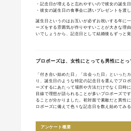
・記念日が増えると忘れやすいので彼女の誕生日に
・彼女の誕生日の食事会に誘いプレゼントを渡した
誕生日というのはお互いが必ずお祝いする年に
ーズをする雰囲気が作りやすいことが大きな理
いでしょうから、記念日として結婚後もずっと
プロポーズは、女性にとっても男性にとっ
「付き合い始めた日」「出会った日」といった
り、誕生日のような特定の記念日を選んでプロ
ーズするにあたって場所や方法だけでなく日時
目線で理想が語られることが多いプロポーズで
ることが分かりました。初対面で素敵だと異性
ロポーズに備えて色々な記念日を数え始めてみ
アンケート概要