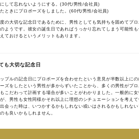
して忘れないようにする。(30代/男性/会社員)
ときにプロポーズをしました。(60代/男性/会社員)
一度の大切な記念日であるために、男性としても気持ちを固めてプロ
由のようです。彼女の誕生日であればうっかり忘れてしまう可能性も
覚えておけるというメリットもあります。
ても大切な記念日
カップルの記念日にプロポーズを合わせたという意見が半数以上にの
ポーズをしたという男性が多からずいたことから、多くの男性がプロ
にもこだわって計画する場合が多いことがわかりました。一般的に女
すが、男性も女性同様かそれ以上に理想のシチュエーションを考えて
に出会った時は、いつかするかもしれない或いはされるかもしれない
るのも良いかもしれません。