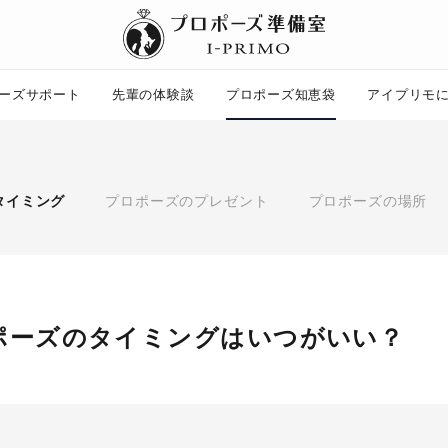
ーズサポート
先輩の体験談
プロポーズ知恵袋
アイプリモ
プロポーズ知恵袋
ー
ピックアップ
タイミング
プロポーズのプレゼント
プロポーズの場所
プロポーズ意識調査結果一覧
婚約指輪選び方ガイド
ント
ダイヤモンドの品質とは？
コラム
プロポーズの方法
タイミング
プレゼント
ポーズのタイミングはいつがいい？
場所
言葉
エピソード
アイプリモについて
ニュース