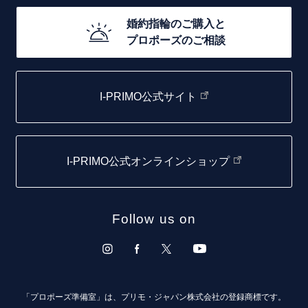
20万円台～
店舗一覧
婚約指輪のご購入と
10万円台～
プロポーズのご相談
札幌店
函館店
I-PRIMO公式サイト
取扱店)エヴァンスブライダル 旭川本店
仙台店
I-PRIMO公式オンラインショップ
青森店
弘前パークホテル店
Follow us on
秋田店
盛岡大通店
山形店
「プロポーズ準備室」は、プリモ・ジャパン株式会社の登録商標です。