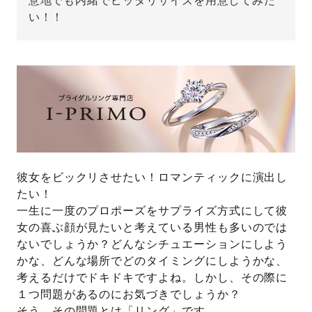
意地でも内緒でピッタリサイズを用意してみた
い！！
先輩の体験談
プロポーズサポートの流れ
プロポーズ知恵袋
スペシャルプロポーズイベント
プロポーズアイテム
アイプリモについて
プロポーズ意識調査結果一覧
ニュース
彼女をビックリさせたい！ロマンティックに演出し
婚約指輪選び方ガイド
おすすめの婚約指輪
たい！
一生に一度のプロポーズをサプライズ方式にして彼
ダイヤモンドの品質とは？
®
パーフェクトプロポーズリング
女の喜ぶ顔が見たいと考えている男性も多いのでは
婚約指輪のご購入と
ないでしょうか？どんなシチュエーションにしよう
プロポーズのご相談
かな、どんな場所でどのタイミングにしようかな、
プロポーズの方法
考えるだけでドキドキですよね。しかし、その際に
プロポーズシチュエーション診断
１つ問題があるのにお気づきでしょうか？
I-PRIMO公式サイト
タイミング
そう、その問題とは「リング」です。
婚約指輪マッチング診断