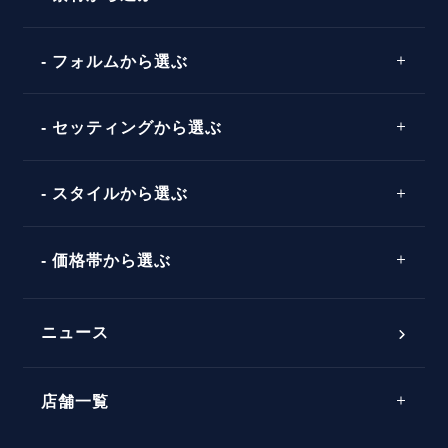
プロポーズの方法
プロポーズシチュエーション診断
プラチナ
タイミング
フォルムから選ぶ
婚約指輪マッチング診断
イエローゴールド
プレゼント
プロポーズプラン検索
ストレートライン
セッティングから選ぶ
ピンクゴールド
場所
ウェーブライン
ソリテール
コンビネーション
スタイルから選ぶ
言葉
V字ライン
ワンサイドメレ
エピソード
シンプル
価格帯から選ぶ
ダブルサイドメレ
フェミニン
50万円台～
ラインメレ
ニュース
モード
40万円台～
エレガント
店舗一覧
30万円台～
ゴージャス