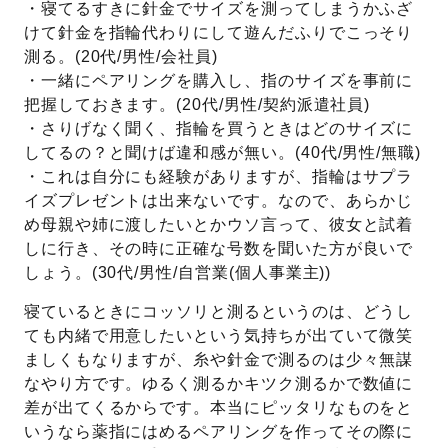
・寝てるすきに針金でサイズを測ってしまうかふざ
けて針金を指輪代わりにして遊んだふりでこっそり
測る。(20代/男性/会社員)
・一緒にペアリングを購入し、指のサイズを事前に
把握しておきます。(20代/男性/契約派遣社員)
・さりげなく聞く、指輪を買うときはどのサイズに
してるの？と聞けば違和感が無い。(40代/男性/無職)
・これは自分にも経験がありますが、指輪はサプラ
イズプレゼントは出来ないです。なので、あらかじ
め母親や姉に渡したいとかウソ言って、彼女と試着
しに行き、その時に正確な号数を聞いた方が良いで
しょう。(30代/男性/自営業(個人事業主))
寝ているときにコッソリと測るというのは、どうし
ても内緒で用意したいという気持ちが出ていて微笑
ましくもなりますが、糸や針金で測るのは少々無謀
なやり方です。ゆるく測るかキツク測るかで数値に
差が出てくるからです。本当にピッタリなものをと
いうなら薬指にはめるペアリングを作ってその際に