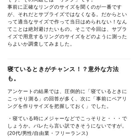
事前に正確なリングのサイズを聞くのが一番です
プレゼント
プロポーズプラン検索
が、それだとサプライズではなくなる。だからとい
って適当なサイズで作って当日はめられない！なん
I-PRIMO公式オンラインショップ
場所
てことは絶対避けたいもの。そこで今回は、サプラ
イズで用意するリングのサイズをどのように測った
言葉
らよいか調査してみました。
Follow us on
エピソード
寝ているときがチャンス！？意外な方法
も。
アンケートの結果では、圧倒的に「寝ているときに
こっそり測る」の回答が多く、次に「事前にペアリ
ングを作りサイズを把握しておく」でした。
・寝ている時にメジャーなどでこっそりと・・・で
しょうか。バレたら言い訳できそうにないですが。
(20代/男性/自由業・フリーランス)