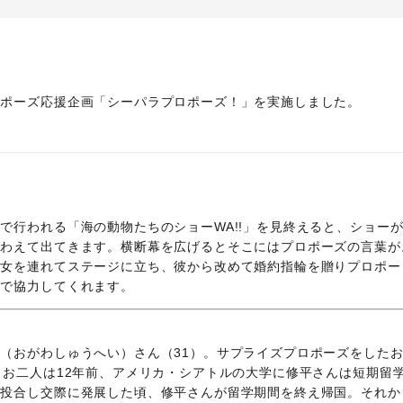
ロポーズ応援企画「シーパラプロポーズ！」を実施しました。
で行われる「海の動物たちのショーWA!!」を見終えると、ショー
くわえて出てきます。横断幕を広げるとそこにはプロポーズの言葉が
彼女を連れてステージに立ち、彼から改めて婚約指輪を贈りプロポー
出で協力してくれます。
（おがわしゅうへい）さん（31）。サプライズプロポーズをした
。お二人は12年前、アメリカ・シアトルの大学に修平さんは短期留
気投合し交際に発展した頃、修平さんが留学期間を終え帰国。それか