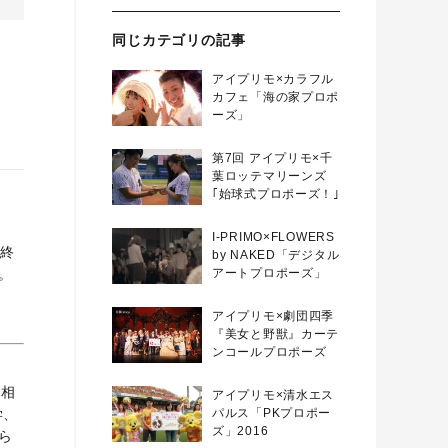
同じカテゴリの記事
アイプリモ×カラフル
カフェ「海の家プロポ
ーズ」
第7回 アイプリモ×千
葉ロッテマリーンズ
｢始球式プロポーズ！｣
I-PRIMO×FLOWERS
が終
by NAKED「デジタル
。
アートプロポーズ」
アイプリモ×劇団四季
『美女と野獣』カーテ
ンコールプロポーズ
お相
アイプリモ×清水エス
パルス「PKプロポー
学、
ズ」2016
ら