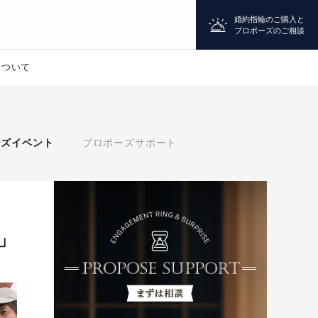
婚約指輪のご購入と
プロポーズのご相談
について
プロポーズ
ーズイベント
プロポーズサポート
シチュエーション診断
婚約指輪
」
マッチング診断