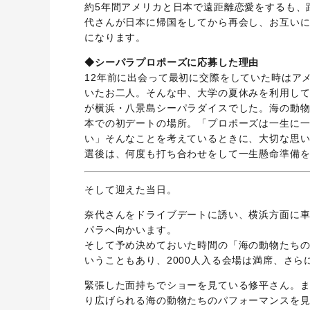
約5年間アメリカと日本で遠距離恋愛をするも、
代さんが日本に帰国をしてから再会し、お互いに
になります。
◆シーパラプロポーズに応募した理由
12年前に出会って最初に交際をしていた時はア
いたお二人。そんな中、大学の夏休みを利用し
が横浜・八景島シーパラダイスでした。海の動
本での初デートの場所。「プロポーズは一生に
い」そんなことを考えているときに、大切な思
選後は、何度も打ち合わせをして一生懸命準備
そして迎えた当日。
奈代さんをドライブデートに誘い、横浜方面に
パラへ向かいます。
そして予め決めておいた時間の「海の動物たちの
いうこともあり、2000人入る会場は満席、さ
緊張した面持ちでショーを見ている修平さん。
り広げられる海の動物たちのパフォーマンスを