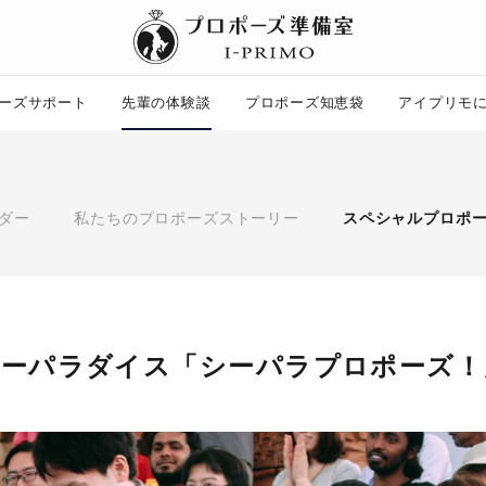
ーズサポート
先輩の体験談
プロポーズ知恵袋
アイプリモ
プロポーズ知恵袋
ー
ピックアップ
ダー
私たちのプロポーズストーリー
スペシャルプロポ
プロポーズ意識調査結果一覧
婚約指輪選び方ガイド
ント
ダイヤモンドの品質とは？
コラム
プロポーズの方法
タイミング
プレゼント
シーパラダイス「シーパラプロポーズ！
場所
言葉
エピソード
アイプリモについて
ニュース