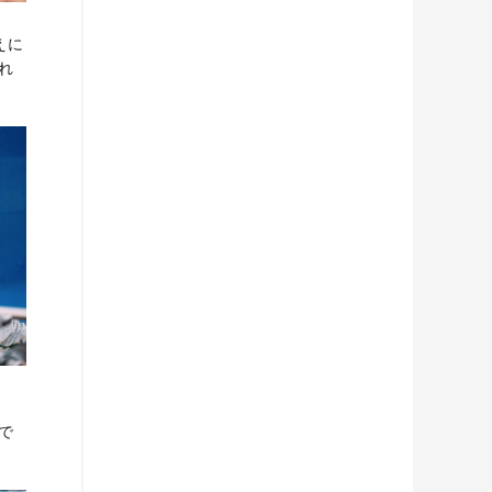
えに
れ
で