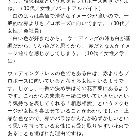
すし、相思相愛という意味もプロポーズ向きですよ
ね。（30代／女性／パートアルバイト）
・白のばらは高価で清楚なイメージが強いので、一
般的な赤よりもプロポーズに向いてます。（30代／
女性／会社員）
・白い色が好きだから。 ウェディングの時も白が基
調だから、いい色だと思うから。 赤だとなんかイメ
ージ通りな感じがしてしまう。（10代／女性／学
生）
ウェディングドレスの色でもある白は、赤よりもプ
ロポーズに向いていると考える女性もいるようで
す。しかし、一番の決め手はその花言葉にあるよう
です。これからの未来を一緒に歩いていきたいとい
う気持ちを表してくれる「相思相愛」というメッセ
ージが女性を喜ばせていることがわかりました。上
品な色なので、赤のバラはなんだか恥ずかしいとい
う思いを持っている女性にも受け取りやすい花束で
あることも選ばれた理由ですね。