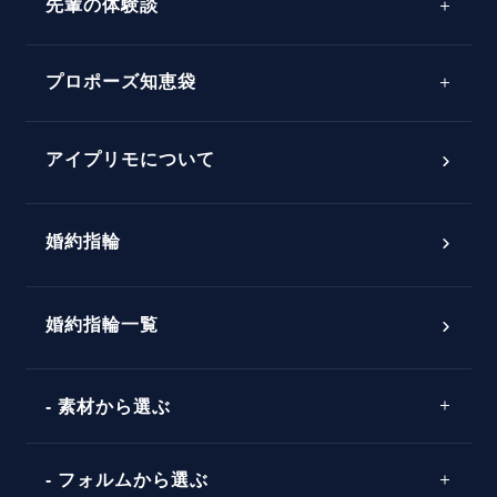
先輩の体験談
プロポーズサポートの流れ
プロポーズ知恵袋
スペシャルプロポーズイベント
プロポーズアイテム
アイプリモについて
プロポーズ意識調査結果一覧
婚約指輪
婚約指輪選び方ガイド
おすすめの婚約指輪
ダイヤモンドの品質とは？
®
パーフェクトプロポーズリング
婚約指輪一覧
素材から選ぶ
プロポーズの方法
プロポーズシチュエーション診断
プラチナ
タイミング
フォルムから選ぶ
婚約指輪マッチング診断