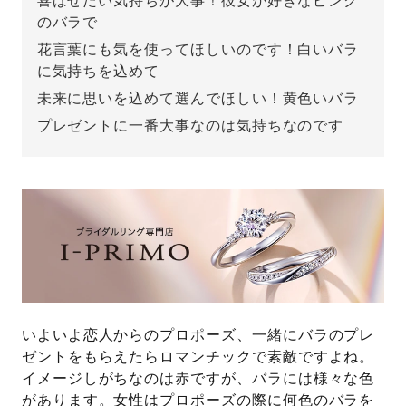
喜ばせたい気持ちが大事！彼女が好きなピンク
のバラで
先輩の体験談
花言葉にも気を使ってほしいのです！白いバラ
に気持ちを込めて
プロポーズサポートの流れ
未来に思いを込めて選んでほしい！黄色いバラ
プロポーズ知恵袋
スペシャルプロポーズイベント
プレゼントに一番大事なのは気持ちなのです
プロポーズアイテム
アイプリモについて
プロポーズ意識調査結果一覧
ニュース
婚約指輪選び方ガイド
おすすめの婚約指輪
ダイヤモンドの品質とは？
®
パーフェクトプロポーズリング
婚約指輪のご購入と
プロポーズのご相談
いよいよ恋人からのプロポーズ、一緒にバラのプレ
ゼントをもらえたらロマンチックで素敵ですよね。
プロポーズの方法
プロポーズシチュエーション診断
イメージしがちなのは赤ですが、バラには様々な色
I-PRIMO公式サイト
があります。女性はプロポーズの際に何色のバラを
タイミング
婚約指輪マッチング診断