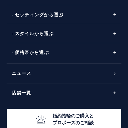
イエローゴールド
プレゼント
プロポーズプラン検索
ストレートライン
セッティングから選ぶ
ピンクゴールド
場所
ウェーブライン
ソリテール
コンビネーション
スタイルから選ぶ
言葉
V字ライン
ワンサイドメレ
エピソード
シンプル
価格帯から選ぶ
ダブルサイドメレ
フェミニン
50万円台～
ラインメレ
ニュース
モード
40万円台～
エレガント
店舗一覧
30万円台～
ゴージャス
20万円台～
店舗一覧
婚約指輪のご購入と
10万円台～
プロポーズのご相談
札幌店