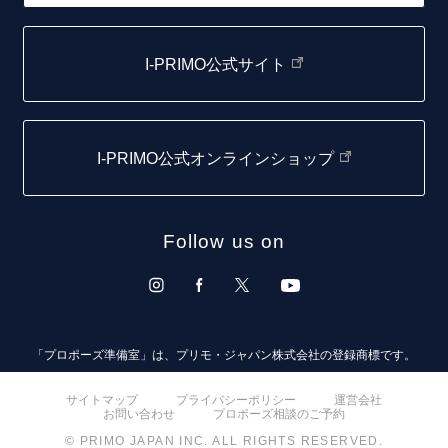
函館店
I-PRIMO公式サイト
取扱店)エヴァンスブライダル 旭川本店
仙台店
I-PRIMO公式オンラインショップ
青森店
弘前パークホテル店
Follow us on
秋田店
盛岡大通店
山形店
「プロポーズ準備室」は、プリモ・ジャパン株式会社の登録商標です。
郡山モルティ店
サイトマップ
プライバシーポリシー
運営会社
お問い合わせ
プロポーズ相談のご予約
いわき店
© PRIMO JAPAN INC. ALL RIGHTS RESERVED.