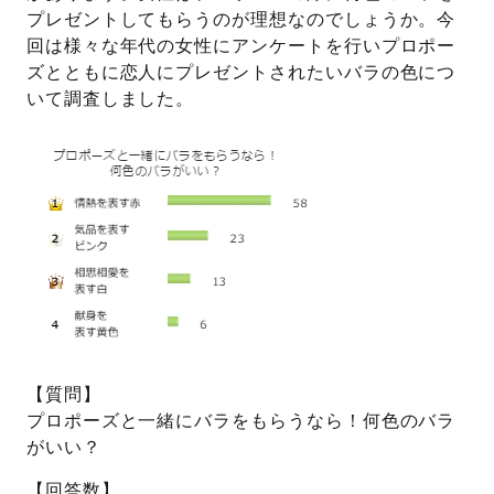
プレゼントしてもらうのが理想なのでしょうか。今
回は様々な年代の女性にアンケートを行いプロポー
プレゼント
プロポーズプラン検索
ズとともに恋人にプレゼントされたいバラの色につ
I-PRIMO公式オンラインショップ
場所
いて調査しました。
言葉
Follow us on
エピソード
【質問】
プロポーズと一緒にバラをもらうなら！何色のバラ
がいい？
【回答数】