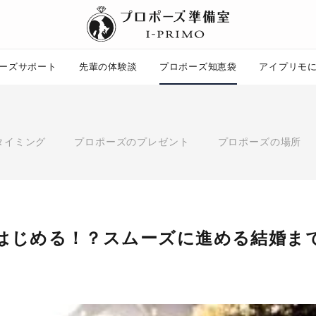
ーズサポート
先輩の体験談
プロポーズ知恵袋
アイプリモ
プロポーズ知恵袋
ー
ピックアップ
タイミング
プロポーズのプレゼント
プロポーズの場所
プロポーズ意識調査結果一覧
婚約指輪選び方ガイド
ント
ダイヤモンドの品質とは？
コラム
プロポーズの方法
タイミング
プレゼント
はじめる！？スムーズに進める結婚ま
場所
言葉
エピソード
アイプリモについて
ニュース