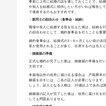
事前に上司に結婚の話を通しておくことで、結
や知人を結婚式に招待したい方がいれば報告して
で連絡するのもおすすめです。
・親同士の顔合わせ（食事会・結納）
職場や友人に結婚する旨を伝えた後は、結納を
の顔合わせとして、婚約食事会を行うことも重
婚約食事会は、結婚式の3～6ヶ月くらい前の吉
室が使用されることが多く、出席するのは当人
・婚姻届の準備
正式な婚約が完了した後は、婚姻届の準備を行
大切です。
本籍地以外の役所に届け出る場合は、戸籍謄本
姻届を出すには、二名の証人が必要になります
しょう。証人となる人物は、20歳以上であれば
婚姻届の記入が完了した後は、役所に届け出を行
しても問題ありません。