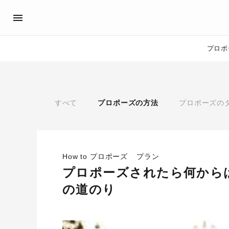
プロポ
プロポーズサポート
先輩の体験談
アイプリモ公式アンバサダ
プロポーズ
すべて
プロポーズの方法
プロポーズの
プロポーズサポートの流れ
私のプロポーズストーリー
スペシャルプロポーズイベント
スペシャルプロポーズイベ
プロポーズアイテム
プロポーズサポート
婚約指輪
How to プロポーズ
プラン
おすすめの婚約指輪
®
プロポーズされたら何から
パーフェクトプロポーズリング
の道のり