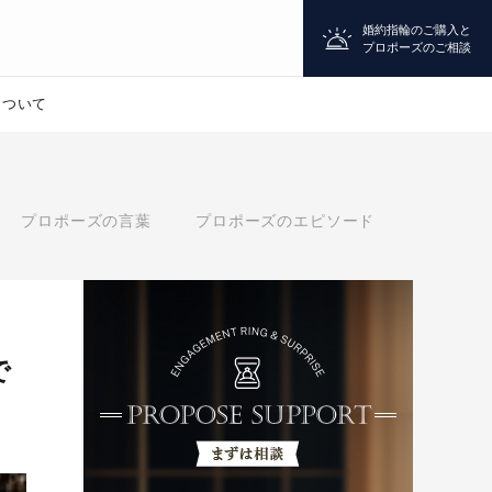
婚約指輪のご購入と
プロポーズのご相談
について
プロポーズ
プロポーズの言葉
プロポーズのエピソード
シチュエーション診断
婚約指輪
で
マッチング診断