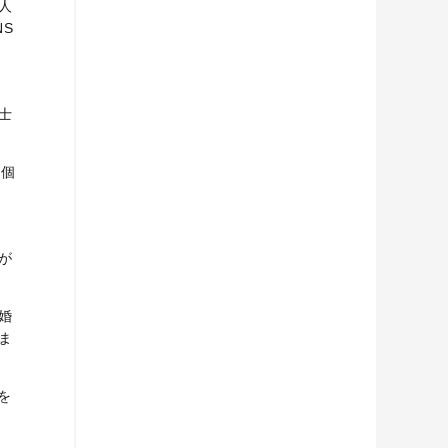
人
S
士
の個
が
婚
ま
を