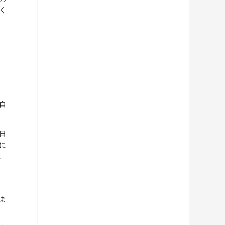
く
自
日
に
、
ま