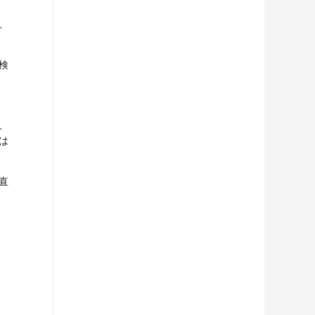
、
検
、
は
直