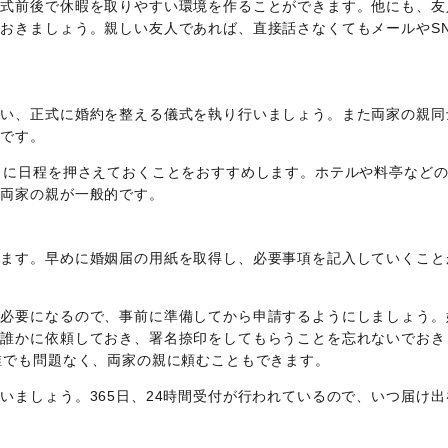
婚式前後で休暇を取りやすい環境を作ることができます。他にも、友
おきましょう。親しい友人であれば、直接話さなくてもメールやSN
行い、正式に婚約を整える儀式を執り行いましょう。また両家の親同
要です。
日に日程を押さえておくことをおすすめします。ホテルや料亭など
と両家の親が一般的です。
います。早めに婚姻届の用紙を取得し、必要事項を記入していくこと
が必要になるので、事前に準備してから申請するようにしましょう。
。誰かに依頼しておき、署名捺印をしてもらうことを忘れないでおき
誰でも問題なく、両家の親に頼むこともできます。
いましょう。365日、24時間受付が行われているので、いつ届け出