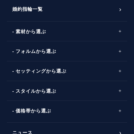
ダイヤモンドの品質とは？
®
パーフェクトプロポーズリング
婚約指輪一覧
素材から選ぶ
プロポーズの方法
プロポーズシチュエーション診断
プラチナ
タイミング
フォルムから選ぶ
婚約指輪マッチング診断
イエローゴールド
プレゼント
プロポーズプラン検索
ストレートライン
セッティングから選ぶ
ピンクゴールド
場所
ウェーブライン
ソリテール
コンビネーション
スタイルから選ぶ
言葉
V字ライン
ワンサイドメレ
エピソード
シンプル
価格帯から選ぶ
ダブルサイドメレ
フェミニン
50万円台～
ラインメレ
ニュース