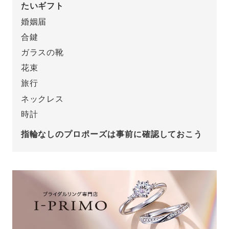
たいギフト
プレゼント
婚姻届
プロポーズプラン検索
合鍵
I-PRIMO公式オンラインショップ
場所
ガラスの靴
花束
言葉
旅行
Follow us on
エピソード
ネックレス
時計
指輪なしのプロポーズは事前に確認しておこう