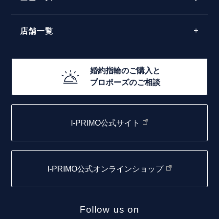
モード
40万円台～
エレガント
店舗一覧
30万円台～
ゴージャス
20万円台～
店舗一覧
婚約指輪のご購入と
10万円台～
プロポーズのご相談
札幌店
函館店
I-PRIMO公式サイト
取扱店)エヴァンスブライダル 旭川本店
仙台店
I-PRIMO公式オンラインショップ
青森店
弘前パークホテル店
Follow us on
秋田店