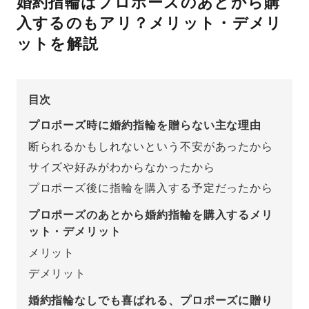
婚約指輪はプロポーズのあとから購
入するのもアリ？メリット・デメリ
先輩の体験談
ットを解説
プロポーズサポートの流れ
プロポーズ知恵袋
スペシャルプロポーズイベント
目次
プロポーズアイテム
アイプリモについて
プロポーズ時に婚約指輪を贈らない主な理由
断られるかもしれないという不安があったから
プロポーズ意識調査結果一覧
サイズや好みがわからなかったから
ニュース
婚約指輪選び方ガイド
おすすめの婚約指輪
プロポーズ後に指輪を購入する予定だったから
ダイヤモンドの品質とは？
®
パーフェクトプロポーズリング
プロポーズのあとから婚約指輪を購入するメリ
婚約指輪のご購入と
ット・デメリット
プロポーズのご相談
メリット
デメリット
プロポーズの方法
プロポーズシチュエーション診断
婚約指輪なしでも喜ばれる、プロポーズに贈り
I-PRIMO公式サイト
タイミング
婚約指輪マッチング診断