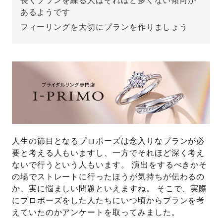
長くプランを練る人はそれほど多くない傾向が
あるようです
先輩の体験談
フィーリングを大切にプランを作りましょう
プロポーズサポートの流れ
プロポーズ知恵袋
スペシャルプロポーズイベント
プロポーズアイテム
アイプリモについて
プロポーズ意識調査結果一覧
ニュース
婚約指輪選び方ガイド
おすすめの婚約指輪
人生の節目となるプロポーズは念入りなプランが必
ダイヤモンドの品質とは？
®
要と考える人もいますし、一方でそれほど深く考え
パーフェクトプロポーズリング
婚約指輪のご購入と
ないで行うという人もいます。 演出をするべきかそ
プロポーズのご相談
の場でストレートに行ったほうが気持ちが伝わるの
か、実に悩ましい問題といえますね。 そこで、実際
プロポーズの方法
プロポーズシチュエーション診断
にプロポーズをした人たちにいつ頃からプランを考
えていたのかアンケートを取ってみました。
I-PRIMO公式サイト
タイミング
婚約指輪マッチング診断