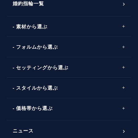
ダイヤモンドの品質とは？
®
パーフェクトプロポーズリング
婚約指輪一覧
素材から選ぶ
プロポーズの方法
プロポーズシチュエーション診断
プラチナ
タイミング
フォルムから選ぶ
婚約指輪マッチング診断
イエローゴールド
プレゼント
プロポーズプラン検索
ストレートライン
セッティングから選ぶ
ピンクゴールド
場所
ウェーブライン
ソリテール
コンビネーション
スタイルから選ぶ
言葉
V字ライン
ワンサイドメレ
エピソード
シンプル
価格帯から選ぶ
ダブルサイドメレ
フェミニン
50万円台～
ラインメレ
ニュース
モード