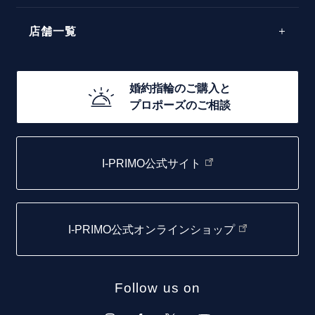
40万円台～
エレガント
店舗一覧
30万円台～
ゴージャス
20万円台～
店舗一覧
婚約指輪のご購入と
10万円台～
プロポーズのご相談
札幌店
函館店
I-PRIMO公式サイト
取扱店)エヴァンスブライダル 旭川本店
仙台店
I-PRIMO公式オンラインショップ
青森店
弘前パークホテル店
Follow us on
秋田店