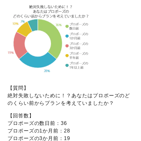
プレゼント
プロポーズプラン検索
I-PRIMO公式オンラインショップ
場所
言葉
Follow us on
エピソード
【質問】
絶対失敗しないために！？あなたはプロポーズのど
のくらい前からプランを考えていましたか？
【回答数】
プロポーズの数日前：36
プロポーズの1か月前：28
プロポーズの3か月前：19