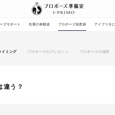
ーズサポート
先輩の体験談
プロポーズ知恵袋
アイプリモ
プロポーズ知恵袋
ー
ピックアップ
タイミング
プロポーズのプレゼント
プロポーズの場所
プロポーズ意識調査結果一覧
婚約指輪選び方ガイド
ント
ダイヤモンドの品質とは？
コラム
プロポーズの方法
タイミング
プレゼント
は違う？
場所
言葉
エピソード
アイプリモについて
ニュース