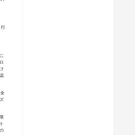
に行
に
ロ
け
認
完全
ズ
限
ト
の