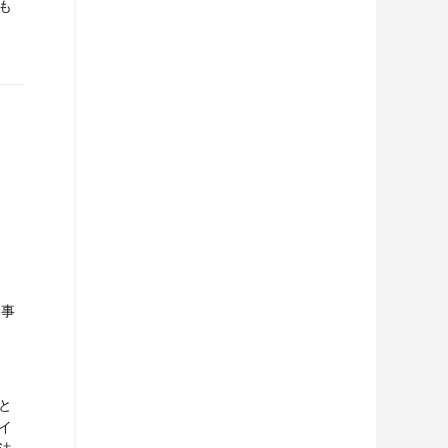
も
）
人事
）
と
イ