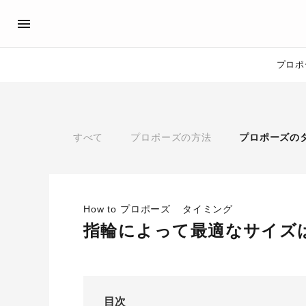
プロポ
プロポーズサポート
先輩の体験談
アイプリモ公式アンバサダ
プロポーズ
すべて
プロポーズの方法
プロポーズの
プロポーズサポートの流れ
私のプロポーズストーリー
スペシャルプロポーズイベント
スペシャルプロポーズイベ
プロポーズアイテム
プロポーズサポート
婚約指輪
How to プロポーズ
タイミング
おすすめの婚約指輪
®
指輪によって最適なサイズ
パーフェクトプロポーズリング
目次