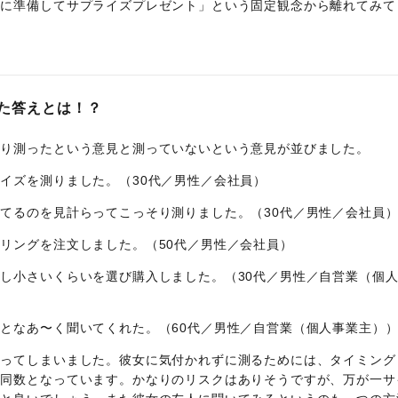
前に準備してサプライズプレゼント」という固定観念から離れてみて
た答えとは！？
そり測ったという意見と測っていないという意見が並びました。
イズを測りました。（30代／男性／会社員）
てるのを見計らってこっそり測りました。（30代／男性／会社員
リングを注文しました。（50代／男性／会社員）
し小さいくらいを選び購入しました。（30代／男性／自営業（個
となあ〜く聞いてくれた。（60代／男性／自営業（個人事業主）
なってしまいました。彼女に気付かれずに測るためには、タイミング
も同数となっています。かなりのリスクはありそうですが、万が一サ