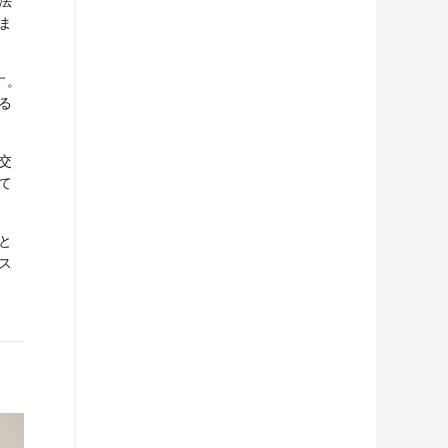
法
ま
す。
る
交
て
と
ス