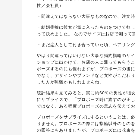
性／会社員）
・間違えてはならない大事なものなので、注文時
・結婚指輪は彼女が気に入ったものをつけて欲し
って決めました。 なのでサイズはお店で測って
・まだ恋人として付き合っていた頃、ペアリング
やはり間違ってはいけない大事な婚約指輪のサ
ショップに出かけて、お店の人に測ってもらう
ポーズするのにも憧れますが、プロポーズの後
でなく、デザインやブランドなど女性がこだわ
した方が無難かもしれませんね。
統計結果を見てみると、実に約60％の男性が彼
にサプライズで、「プロポーズ時に渡すのが正
ではなく、ある程度プロポーズの意志を伝えて
プロポーズをサプライズにするということは、
りません。プロポーズの際には指輪以外のもの
の回答にもありましたが、プロポーズには花束