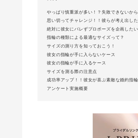
I-PRIMO公式サイト
婚約指輪のご購入と
やっぱり慎重派が多い！？失敗できないか
プロポーズのご相談
I-PRIMO公式オンラ
思い切ってチャレンジ！！彼らが考え出し
絶対に彼女にバレずプロポーズを企画した
指輪の種類による最適なサイズって？
サイズの測り方を知っておこう！
彼女の指輪が手に入らないケース
彼女の指輪が手に入るケース
サイズを測る際の注意点
成功率アップ！！彼女が喜ぶ素敵な婚約指
アンケート実施概要