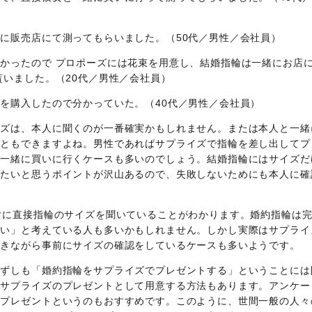
に販売店にて測ってもらいました。（50代／男性／会社員）
かったので プロポーズには花束を用意し、結婚指輪は一緒にお店
貰いました。（20代／男性／会社員）
を購入したので分かっていた。（40代／男性／会社員）
イズは、本人に聞くのが一番確実かもしれません。または本人と一緒
こともできますよね。男性であればサプライズで指輪を差し出してプ
に一緒に買いに行くケースも多いのでしょう。結婚指輪にはサイズだ
りたいと思うポイントが沢山あるので、失敗しないためにも本人に確
女に直接指輪のサイズを聞いていることがわかります。婚約指輪は
しい」と考えている人も多いかもしれません。しかし実際はサプライ
おきながら事前にサイズの確認をしているケースも多いようです。
必ずしも「婚約指輪をサプライズでプレゼントする」ということには
をサプライズのプレゼントとして用意する方法もあります。アンケー
をプレゼントというのもおすすめです。このように、世間一般の人々