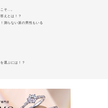
Follow us on
らこそ…。
インショップ
た答えとは！？
い！測らない派の男性もいる
輪を選ぶには！？