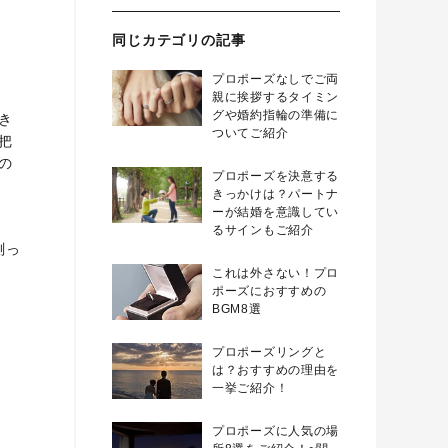
同じカテゴリの記事
プロポーズなしでご両
親に挨拶するタイミン
グや婚約指輪の準備に
き
ついてご紹介
把
の
プロポーズを決意する
きっかけは？パートナ
ーが結婚を意識してい
るサインもご紹介
測っ
これは外さない！プロ
ポーズにおすすめの
BGM8選
プロポーズリングと
は？おすすめの理由を
一挙ご紹介！
プロポーズに人気の場